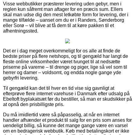
Visse webbutikker præsterer levering uden gebyr, men i
reglen kun såfremt man aftager for en præcis sum. Ellers
skal man udse dig den mest letkøbte form for levering, der i
mange tilfælde – uanset om du er i Randers, Sønderborg
eller Sorø – vil blive at få dem til at køre pakken til et
afhentningssted.
Det er i dag meget overkommeligt for os alle at finde de
bedste priser på flere netshops, og til gengæld har langt de
fleste online virksomheder været tvunget til at nedsætte
priserne på varerne – til drenge og piger, lige så vel som til
herrer og damer – voldsomt, og endda nogle gange yde
gebyrfri levering.
Til gengæld kan det til hver en tid vise sig gavnligt at
efterprøve flere internet varehuse i Danmark efter udsalg på
Ebeltoft byplakatsæt før du bestiller, så man er skudsikker på
at opnå den prisbilligste pris.
Du må imidlertid være så påpasselig, at når en internet
handler afhænder et produkt til salg for en pris som anses for
uendeligt billig, så kunne det mange gange være en varsel
om en bedragerisk webbutik. Køb med betalingskort er ikke