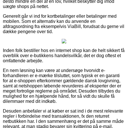
desto mindre en del af en lov, hvilket beskytter dig imod
uægte shops på nettet.
Generelt går vi ind for kortbetalinger eller betalinger med
mobilen. Som et alternativ kan du anvende en
afdragsordning fra eksempelvis ViaBill, forudsat du gerne vil
dække pengene over tid.
Inden folk bestiller hos en internet shop kan de helt sikkert få
overblik over e-butikkens handelsvilkår, det er dog oftest et
omfattende arbejde.
En nem løsning kan være at undersøge hvorvidt e-
forhandleren er e-mærke tilsluttet, som typisk er en garanti
for at e-shoppen efterkommer gældende dansk lovgivning,
samt at netshoppen løbende revurderes af eksperter der er
meget fortrolige reglerne på området. Desuden tilbydes du
mulighed for en hjælpende hånd, for så vidt du skulle få
dilemmaer med dit indkøb.
Desuden anbefaler vi at køber er sat ind i de mest relevante
regler i forbindelse med transaktionen, fx den returret
netbutikken har. I den sammenhæng er det på samme måde
relevant, at man stadig bevarer sin kvittering på e-mail,