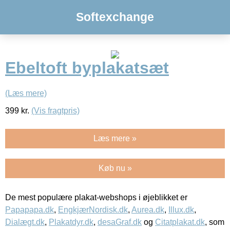
Softexchange
Ebeltoft byplakatsæt
(Læs mere)
399
kr.
(Vis fragtpris)
Læs mere »
Køb nu »
De mest populære plakat-webshops i øjeblikket er
Papapapa.dk
,
EngkjærNordisk.dk
,
Aurea.dk
,
Illux.dk
,
Dialægt.dk
,
Plakatdyr.dk
,
desaGraf.dk
og
Citatplakat.dk
, som