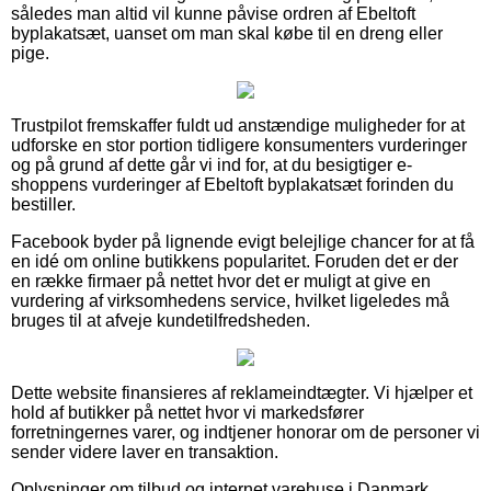
således man altid vil kunne påvise ordren af Ebeltoft
byplakatsæt, uanset om man skal købe til en dreng eller
pige.
Trustpilot fremskaffer fuldt ud anstændige muligheder for at
udforske en stor portion tidligere konsumenters vurderinger
og på grund af dette går vi ind for, at du besigtiger e-
shoppens vurderinger af Ebeltoft byplakatsæt forinden du
bestiller.
Facebook byder på lignende evigt belejlige chancer for at få
en idé om online butikkens popularitet. Foruden det er der
en række firmaer på nettet hvor det er muligt at give en
vurdering af virksomhedens service, hvilket ligeledes må
bruges til at afveje kundetilfredsheden.
Dette website finansieres af reklameindtægter. Vi hjælper et
hold af butikker på nettet hvor vi markedsfører
forretningernes varer, og indtjener honorar om de personer vi
sender videre laver en transaktion.
Oplysninger om tilbud og internet varehuse i Danmark