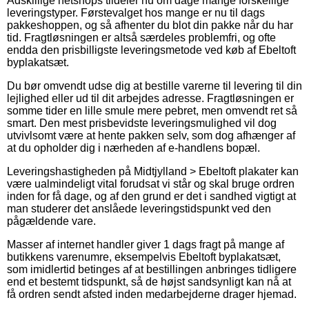
Adskillige netshops tildeler nu om dage mange forskellige
leveringstyper. Førstevalget hos mange er nu til dags
pakkeshoppen, og så afhenter du blot din pakke når du har
tid. Fragtløsningen er altså særdeles problemfri, og ofte
endda den prisbilligste leveringsmetode ved køb af Ebeltoft
byplakatsæt.
Du bør omvendt udse dig at bestille varerne til levering til din
lejlighed eller ud til dit arbejdes adresse. Fragtløsningen er
somme tider en lille smule mere pebret, men omvendt ret så
smart. Den mest prisbevidste leveringsmulighed vil dog
utvivlsomt være at hente pakken selv, som dog afhænger af
at du opholder dig i nærheden af e-handlens bopæl.
Leveringshastigheden på Midtjylland > Ebeltoft plakater kan
være ualmindeligt vital forudsat vi står og skal bruge ordren
inden for få dage, og af den grund er det i sandhed vigtigt at
man studerer det anslåede leveringstidspunkt ved den
pågældende vare.
Masser af internet handler giver 1 dags fragt på mange af
butikkens varenumre, eksempelvis Ebeltoft byplakatsæt,
som imidlertid betinges af at bestillingen anbringes tidligere
end et bestemt tidspunkt, så de højst sandsynligt kan nå at
få ordren sendt afsted inden medarbejderne drager hjemad.