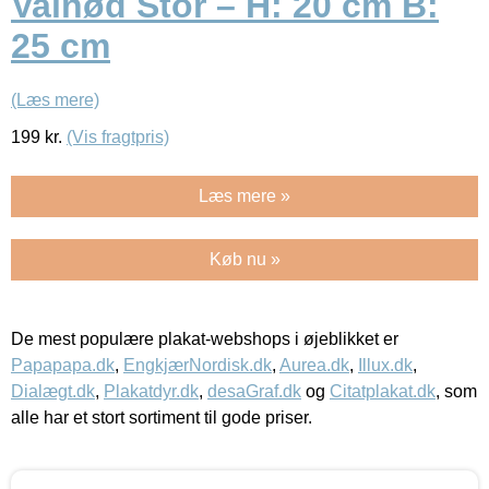
Valnød Stor – H: 20 cm B:
25 cm
(Læs mere)
199
kr.
(Vis fragtpris)
Læs mere »
Køb nu »
De mest populære plakat-webshops i øjeblikket er
Papapapa.dk
,
EngkjærNordisk.dk
,
Aurea.dk
,
Illux.dk
,
Dialægt.dk
,
Plakatdyr.dk
,
desaGraf.dk
og
Citatplakat.dk
, som
alle har et stort sortiment til gode priser.