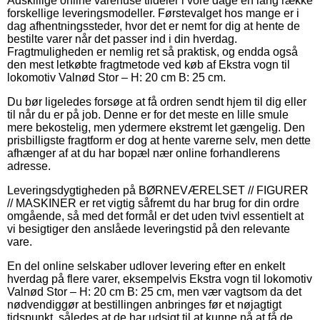
Adskillige online varehuse tildeler i vore dage en lang række
forskellige leveringsmodeller. Førstevalget hos mange er i
dag afhentningssteder, hvor det er nemt for dig at hente de
bestilte varer når det passer ind i din hverdag.
Fragtmuligheden er nemlig ret så praktisk, og endda også
den mest letkøbte fragtmetode ved køb af Ekstra vogn til
lokomotiv Valnød Stor – H: 20 cm B: 25 cm.
Du bør ligeledes forsøge at få ordren sendt hjem til dig eller
til når du er på job. Denne er for det meste en lille smule
mere bekostelig, men ydermere ekstremt let gængelig. Den
prisbilligste fragtform er dog at hente varerne selv, men dette
afhænger af at du har bopæl nær online forhandlerens
adresse.
Leveringsdygtigheden på BØRNEVÆRELSET // FIGURER
// MASKINER er ret vigtig såfremt du har brug for din ordre
omgående, så med det formål er det uden tvivl essentielt at
vi besigtiger den anslåede leveringstid på den relevante
vare.
En del online selskaber udlover levering efter en enkelt
hverdag på flere varer, eksempelvis Ekstra vogn til lokomotiv
Valnød Stor – H: 20 cm B: 25 cm, men vær vagtsom da det
nødvendiggør at bestillingen anbringes før et nøjagtigt
tidspunkt, således at de har udsigt til at kunne nå at få de