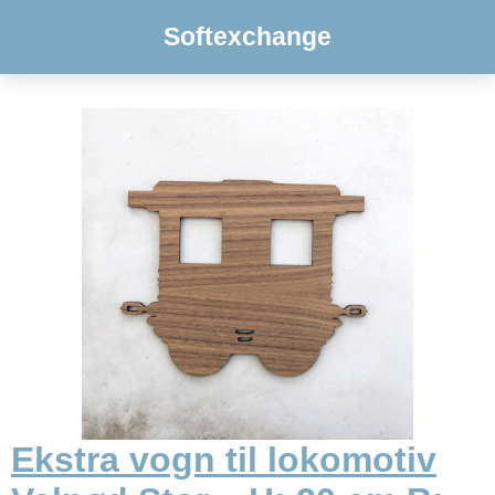
Softexchange
Ekstra vogn til lokomotiv