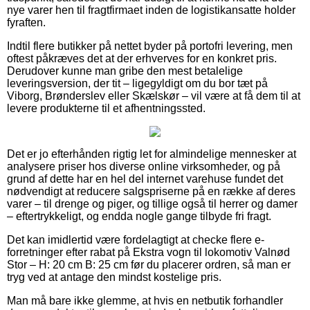
nye varer hen til fragtfirmaet inden de logistikansatte holder
fyraften.
Indtil flere butikker på nettet byder på portofri levering, men
oftest påkræves det at der erhverves for en konkret pris.
Derudover kunne man gribe den mest betalelige
leveringsversion, der tit – ligegyldigt om du bor tæt på
Viborg, Brønderslev eller Skælskør – vil være at få dem til at
levere produkterne til et afhentningssted.
Det er jo efterhånden rigtig let for almindelige mennesker at
analysere priser hos diverse online virksomheder, og på
grund af dette har en hel del internet varehuse fundet det
nødvendigt at reducere salgspriserne på en række af deres
varer – til drenge og piger, og tillige også til herrer og damer
– eftertrykkeligt, og endda nogle gange tilbyde fri fragt.
Det kan imidlertid være fordelagtigt at checke flere e-
forretninger efter rabat på Ekstra vogn til lokomotiv Valnød
Stor – H: 20 cm B: 25 cm før du placerer ordren, så man er
tryg ved at antage den mindst kostelige pris.
Man må bare ikke glemme, at hvis en netbutik forhandler