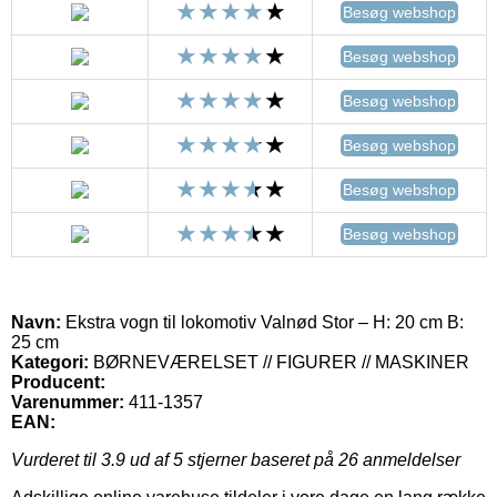
Besøg webshop
Besøg webshop
Besøg webshop
Besøg webshop
Besøg webshop
Besøg webshop
Navn:
Ekstra vogn til lokomotiv Valnød Stor – H: 20 cm B:
25 cm
Kategori:
BØRNEVÆRELSET // FIGURER // MASKINER
Producent:
Varenummer:
411-1357
EAN:
Vurderet til
3.9
ud af 5 stjerner baseret på
26
anmeldelser