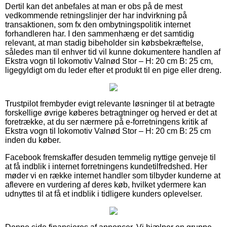
Dertil kan det anbefales at man er obs på de mest
vedkommende retningslinjer der har indvirkning på
transaktionen, som fx den ombytningspolitik internet
forhandleren har. I den sammenhæng er det samtidig
relevant, at man stadig bibeholder sin købsbekræftelse,
således man til enhver tid vil kunne dokumentere handlen af
Ekstra vogn til lokomotiv Valnød Stor – H: 20 cm B: 25 cm,
ligegyldigt om du leder efter et produkt til en pige eller dreng.
Trustpilot frembyder evigt relevante løsninger til at betragte
forskellige øvrige køberes betragtninger og herved er det at
foretrække, at du ser nærmere på e-forretningens kritik af
Ekstra vogn til lokomotiv Valnød Stor – H: 20 cm B: 25 cm
inden du køber.
Facebook fremskaffer desuden temmelig nyttige genveje til
at få indblik i internet forretningens kundetilfredshed. Her
møder vi en række internet handler som tilbyder kunderne at
aflevere en vurdering af deres køb, hvilket ydermere kan
udnyttes til at få et indblik i tidligere kunders oplevelser.