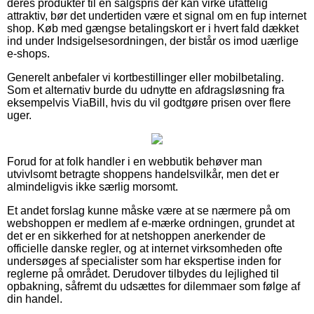
deres produkter til en salgspris der kan virke ufattelig
attraktiv, bør det undertiden være et signal om en fup internet
shop. Køb med gængse betalingskort er i hvert fald dækket
ind under Indsigelsesordningen, der bistår os imod uærlige
e-shops.
Generelt anbefaler vi kortbestillinger eller mobilbetaling.
Som et alternativ burde du udnytte en afdragsløsning fra
eksempelvis ViaBill, hvis du vil godtgøre prisen over flere
uger.
Forud for at folk handler i en webbutik behøver man
utvivlsomt betragte shoppens handelsvilkår, men det er
almindeligvis ikke særlig morsomt.
Et andet forslag kunne måske være at se nærmere på om
webshoppen er medlem af e-mærke ordningen, grundet at
det er en sikkerhed for at netshoppen anerkender de
officielle danske regler, og at internet virksomheden ofte
undersøges af specialister som har ekspertise inden for
reglerne på området. Derudover tilbydes du lejlighed til
opbakning, såfremt du udsættes for dilemmaer som følge af
din handel.