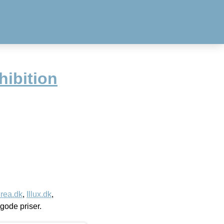
hibition
rea.dk
,
Illux.dk
,
l gode priser.