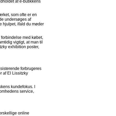
dholdet af e-butikkens
rket, som ofte er en
nde undersøges af
 hjulpet, ifald du møder
i forbindelse med købet,
tidig vigtigt, at man til
tzky exhibition poster,
ksisterende forbrugeres
 af El Lissitzky
kkens kundefokus. I
ksomhedens service,
orskellige online