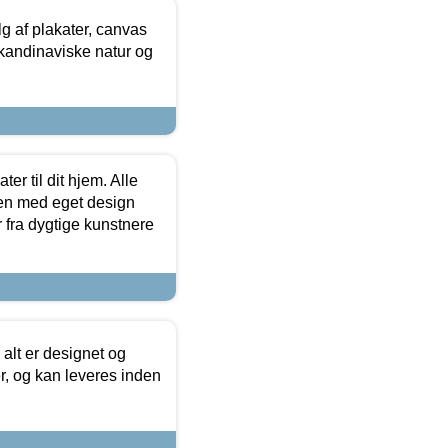
 af plakater, canvas
skandinaviske natur og
er til dit hjem. Alle
ten med eget design
r fra dygtige kunstnere
 alt er designet og
r, og kan leveres inden