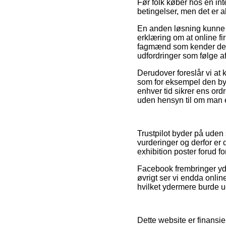
Før folk køber hos en in
betingelser, men det er a
En anden løsning kunne d
erklæring om at online f
fagmænd som kender de gæ
udfordringer som følge a
Derudover foreslår vi at
som for eksempel den bytt
enhver tid sikrer ens ord
uden hensyn til om man er
Trustpilot byder på uden
vurderinger og derfor er 
exhibition poster forud f
Facebook frembringer yde
øvrigt ser vi endda onli
hvilket ydermere burde u
Dette website er finansie