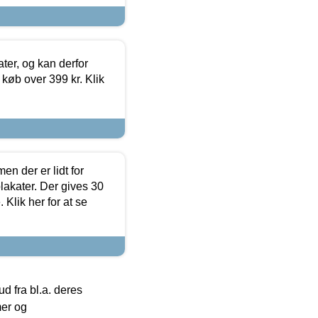
ter, og kan derfor
d køb over 399 kr. Klik
en der er lidt for
lakater. Der gives 30
Klik her for at se
 fra bl.a. deres
mer og