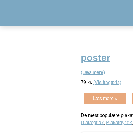
poster
(Læs mere)
79
kr.
(Vis fragtpris)
Læs mere »
De mest populære plakat
Dialægt.dk
,
Plakatdyr.dk