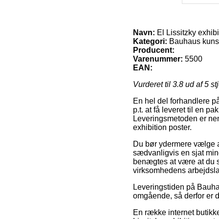
Navn:
El Lissitzky exhibi
Kategori:
Bauhaus kuns
Producent:
Varenummer:
5500
EAN:
Vurderet til
3.8
ud af 5 st
En hel del forhandlere på
p.t. at få leveret til en
Leveringsmetoden er neml
exhibition poster.
Du bør ydermere vælge at 
sædvanligvis en sjat mind
benægtes at være at du s
virksomhedens arbejdsla
Leveringstiden på Bauha
omgående, så derfor er d
En række internet butikk