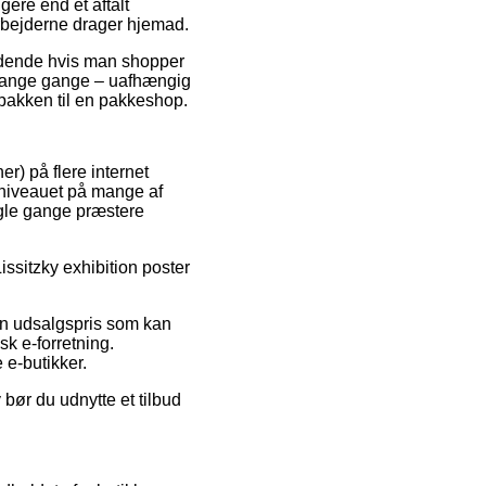
gere end et aftalt
rbejderne drager hjemad.
gældende hvis man shopper
 mange gange – uafhængig
 pakken til en pakkeshop.
r) på flere internet
isniveauet på mange af
ogle gange præstere
issitzky exhibition poster
r en udsalgspris som kan
sk e-forretning.
 e-butikker.
bør du udnytte et tilbud