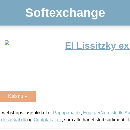
Softexchange
El Lissitzky ex
Køb nu »
-webshops i øjeblikket er
Papapapa.dk
,
EngkjærNordisk.dk
,
Au
,
desaGraf.dk
og
Citatplakat.dk
, som alle har et stort sortiment ti