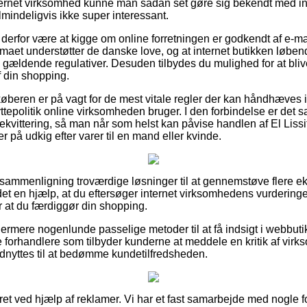
ternet virksomhed kunne man sådan set gøre sig bekendt med in
lmindeligvis ikke super interessant.
erfor være at kigge om online forretningen er godkendt af e-mæ
irmaet understøtter de danske love, og at internet butikken løbe
ldende regulativer. Desuden tilbydes du mulighed for at blive
f din shopping.
 køberen er på vagt for de mest vitale regler der kan håndhæves 
epolitik online virksomheden bruger. I den forbindelse er det sam
rekvittering, så man når som helst kan påvise handlen af El Lissi
 på udkig efter varer til en mand eller kvinde.
 sammenligning troværdige løsninger til at gennemstøve flere e
det en hjælp, at du eftersøger internet virksomhedens vurderinger
or at du færdiggør din shopping.
rmere nogenlunde passelige metoder til at få indsigt i webbuti
ne forhandlere som tilbyder kunderne at meddele en kritik af vir
dnyttes til at bedømme kundetilfredsheden.
ret ved hjælp af reklamer. Vi har et fast samarbejde med nogle f