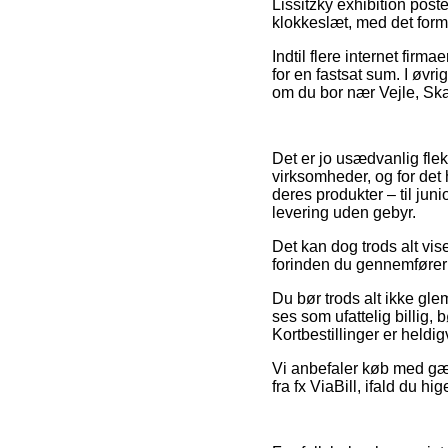
Lissitzky exhibition post
klokkeslæt, med det form
Indtil flere internet fir
for en fastsat sum. I ø
om du bor nær Vejle, Skan
Det er jo usædvanlig flek
virksomheder, og for det 
deres produkter – til ju
levering uden gebyr.
Det kan dog trods alt vis
forinden du gennemfører d
Du bør trods alt ikke gle
ses som ufattelig billig, 
Kortbestillinger er heldi
Vi anbefaler køb med gæn
fra fx ViaBill, ifald du hi