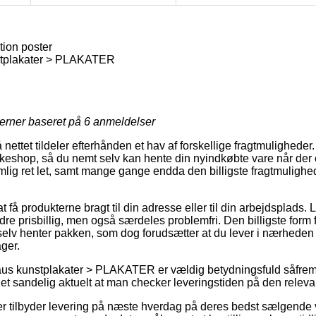
tion poster
tplakater > PLAKATER
jerner baseret på
6
anmeldelser
 nettet tildeler efterhånden et hav af forskellige fragtmuligheder
 pakkeshop, så du nemt selv kan hente din nyindkøbte vare når der 
ig ret let, samt mange gange endda den billigste fragtmulighed
få produkterne bragt til din adresse eller til din arbejdsplads.
re prisbillig, men også særdeles problemfri. Den billigste form 
elv henter pakken, som dog forudsætter at du lever i nærheden a
ger.
us kunstplakater > PLAKATER er vældig betydningsfuld såfrem
et sandelig aktuelt at man checker leveringstiden på den releva
er tilbyder levering på næste hverdag på deres bedst sælgende 