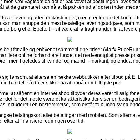
er, men vær vagtsom da det er påkrævet at bestillingen laves tidli
ål at de garanteret kan nå at få pakken ud af døren inden meda
maer lover levering uden omkostninger, men i reglen er det kun 
vrigt kan man snuppe den mest betalelige leveringsudgave, som
derborg eller Ebeltoft – vil være at få fragtmanden til at levere
sibelt for alle og enhver at sammenligne priser (via fx PriceRunne
har flere online forhandlere fundet det nødvendigt at presse pr
niorer, men ligeledes til kvinder og mænd – markant, og endda n
e sig lønsomt at efterse en række webbutikker efter tilbud på El L
in handel, så du er sikker på at opnå den billigste pris.
mme, at såfremt en internet shop tilbyder deres varer til salg fo
bør det for det meste være et karakteristika der viser en bedrageri
gvis inkluderet i en bestemmelse, som bistår folk imod svindlende
gse betalingskort eller betalinger med mobilen. Som alternativ 
ger efter at finansiere regningen over tid.