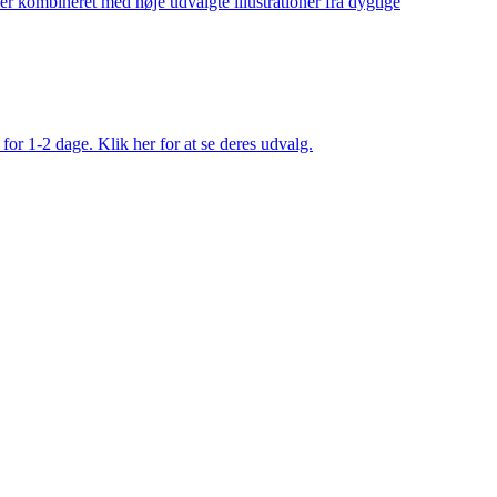
ler kombineret med nøje udvalgte illustrationer fra dygtige
 for 1-2 dage. Klik her for at se deres udvalg.