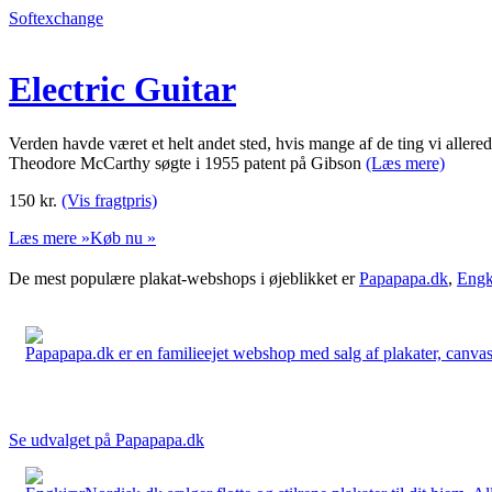
Softexchange
Electric Guitar
Verden havde været et helt andet sted, hvis mange af de ting vi aller
Theodore McCarthy søgte i 1955 patent på Gibson
(Læs mere)
150
kr.
(Vis fragtpris)
Læs mere »
Køb nu »
De mest populære plakat-webshops i øjeblikket er
Papapapa.dk
,
Engk
Papapapa.dk er en familieejet webshop med salg af plakater, canvas o
Se udvalget på Papapapa.dk