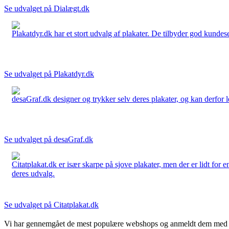
Se udvalget på Dialægt.dk
Plakatdyr.dk har et stort udvalg af plakater. De tilbyder god kundese
Se udvalget på Plakatdyr.dk
desaGraf.dk designer og trykker selv deres plakater, og kan derfor le
Se udvalget på desaGraf.dk
Citatplakat.dk er især skarpe på sjove plakater, men der er lidt for
deres udvalg.
Se udvalget på Citatplakat.dk
Vi har gennemgået de mest populære webshops og anmeldt dem med stjern