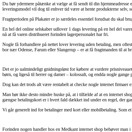
Du bør ydermere påtænke at vælge at få sendt til din hjemmeadresse ell
leveringsmodel vil dog til enhver tid være at hente produkterne selv, 
Fragtperioden på Plakater er jo særdeles essentiel forudsat du skal bru
En hel del online selskaber udlover 1 dags levering på en hel del varer
nå at få varen distribueret forinden lagerpersonalet har fri.
Nogle få forhandlere på nettet lover levering uden betaling, men ofte
bor nær Odense, Farum eller Slangerup – er at få fragtmanden til at br
Det er jo ualmindeligt gnidningsløst for købere at vurdere prisniveauet
børn, og ligeså til herrer og damer – kolossalt, og endda nogle gange pr
Dog kan det trods alt være rentabelt at checke nogle internet firmaer e
Man bør ikke desto mindre huske på, at i tilfælde af at en internet sho
gængse betalingskort er i hvert fald dækket ind under en regel, der gar
Vi går generelt ind for betalinger med kort eller mobilbetaling. Som e
Forinden nogen handler hos en Medkant internet shop behøver man i og