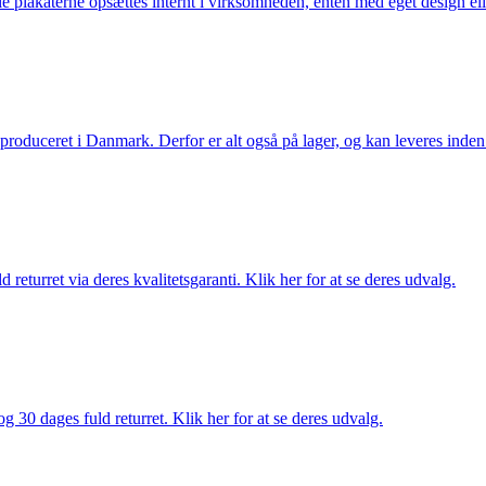
lle plakaterne opsættes internt i virksomheden, enten med eget design el
g produceret i Danmark. Derfor er alt også på lager, og kan leveres inden
returret via deres kvalitetsgaranti. Klik her for at se deres udvalg.
g 30 dages fuld returret. Klik her for at se deres udvalg.