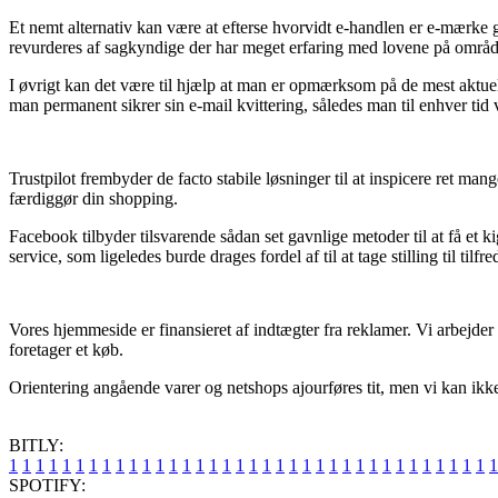
Et nemt alternativ kan være at efterse hvorvidt e-handlen er e-mærke
revurderes af sagkyndige der har meget erfaring med lovene på området
I øvrigt kan det være til hjælp at man er opmærksom på de mest aktuelle 
man permanent sikrer sin e-mail kvittering, således man til enhver tid 
Trustpilot frembyder de facto stabile løsninger til at inspicere ret ma
færdiggør din shopping.
Facebook tilbyder tilsvarende sådan set gavnlige metoder til at få et
service, som ligeledes burde drages fordel af til at tage stilling til til
Vores hjemmeside er finansieret af indtægter fra reklamer. Vi arbejde
foretager et køb.
Orientering angående varer og netshops ajourføres tit, men vi kan ikk
BITLY:
1
1
1
1
1
1
1
1
1
1
1
1
1
1
1
1
1
1
1
1
1
1
1
1
1
1
1
1
1
1
1
1
1
1
1
1
1
SPOTIFY: