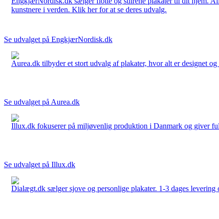
EngkjærNordisk.dk sælger flotte og stilrene plakater til dit hjem. A
kunstnere i verden. Klik her for at se deres udvalg.
Se udvalget på EngkjærNordisk.dk
Aurea.dk tilbyder et stort udvalg af plakater, hvor alt er designet o
Se udvalget på Aurea.dk
Illux.dk fokuserer på miljøvenlig produktion i Danmark og giver fuld 
Se udvalget på Illux.dk
Dialægt.dk sælger sjove og personlige plakater. 1-3 dages levering o