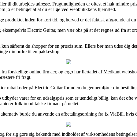
er til dit arbejdes adresse. Fragtmuligheden er oftest et hak mindre pr
som jo er betinget af at du er lige ved webbutikkens hjemsted.
ge produktet inden for kort tid, og herved er det faktisk afgørende at d
, eksempelvis Electric Guitar, men vær obs på at det regnes ud fra at or
st kun såfremt du shopper for en præcis sum. Ellers bør man udse dig de
inge din ordre til en pakkeshop.
 fra forskellige online firmaer, og ergo har flertallet af Medkant webshop
æstere fri fragt.
fter rabatkoder på Electric Guitar forinden du gennemfører din bestilling
p udbyder varer for en udsalgspris som er uendeligt billig, kan det ofte
anterer folk imod falske firmaer på nettet.
t alternativ burde du anvende en afbetalingsordning fra fx ViaBill, hvis
 for sig gøre sig bekendt med indholdet af virksomhedens betingelser,