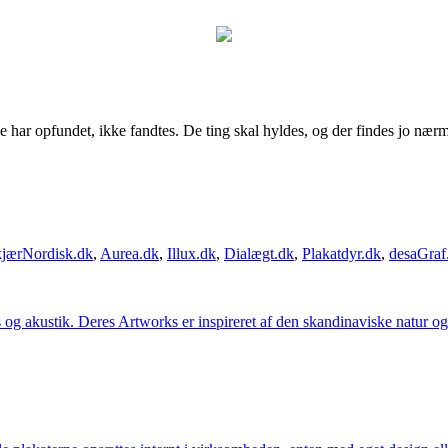
ede har opfundet, ikke fandtes. De ting skal hyldes, og der findes jo n
jærNordisk.dk
,
Aurea.dk
,
Illux.dk
,
Dialægt.dk
,
Plakatdyr.dk
,
desaGraf
g akustik. Deres Artworks er inspireret af den skandinaviske natur og li