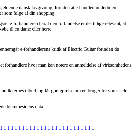
 gældende dansk lovgivning, foruden at e-handlen undertiden
ær som følge af din shopping.
et e-forhandleren har. I den forbindelse er det tillige relevant, at
øbe til en dame eller herre.
 gennemgår e-forhandlerens kritik af Electric Guitar forinden du
ternet forhandlere hvor man kan notere en anmeldelse af virksomhedens
 butikkernes tilbud, og får godtgørelse om en bruger fra vores side
rede hjemmesidens data.
1
1
1
1
1
1
1
1
1
1
1
1
1
1
1
1
1
1
1
1
1
1
1
1
1
1