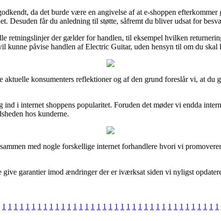
 godkendt, da det burde være en angivelse af at e-shoppen efterkommer
. Desuden får du anledning til støtte, såfremt du bliver udsat for besv
retningslinjer der gælder for handlen, til eksempel hvilken returneringsr
vil kunne påvise handlen af Electric Guitar, uden hensyn til om du skal k
nge aktuelle konsumenters reflektioner og af den grund foreslår vi, at du
 kig ind i internet shoppens popularitet. Foruden det møder vi endda in
fredsheden hos kunderne.
r sammen med nogle forskellige internet forhandlere hvori vi promoverer
e give garantier imod ændringer der er iværksat siden vi nyligst opdate
1
1
1
1
1
1
1
1
1
1
1
1
1
1
1
1
1
1
1
1
1
1
1
1
1
1
1
1
1
1
1
1
1
1
1
1
1