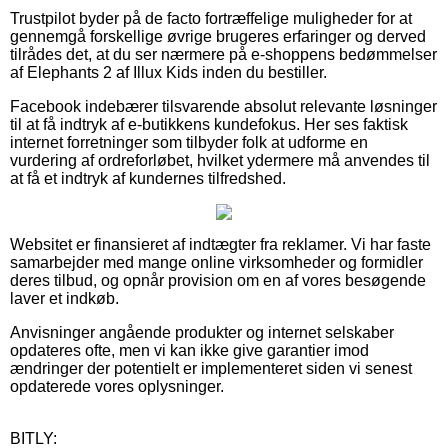
Trustpilot byder på de facto fortræffelige muligheder for at
gennemgå forskellige øvrige brugeres erfaringer og derved
tilrådes det, at du ser nærmere på e-shoppens bedømmelser
af Elephants 2 af Illux Kids inden du bestiller.
Facebook indebærer tilsvarende absolut relevante løsninger
til at få indtryk af e-butikkens kundefokus. Her ses faktisk
internet forretninger som tilbyder folk at udforme en
vurdering af ordreforløbet, hvilket ydermere må anvendes til
at få et indtryk af kundernes tilfredshed.
Websitet er finansieret af indtægter fra reklamer. Vi har faste
samarbejder med mange online virksomheder og formidler
deres tilbud, og opnår provision om en af vores besøgende
laver et indkøb.
Anvisninger angående produkter og internet selskaber
opdateres ofte, men vi kan ikke give garantier imod
ændringer der potentielt er implementeret siden vi senest
opdaterede vores oplysninger.
BITLY: