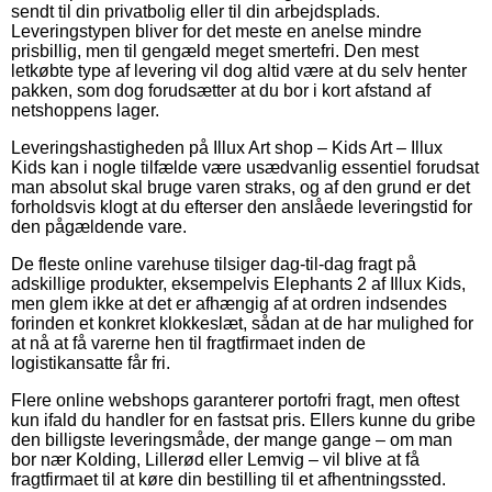
sendt til din privatbolig eller til din arbejdsplads.
Leveringstypen bliver for det meste en anelse mindre
prisbillig, men til gengæld meget smertefri. Den mest
letkøbte type af levering vil dog altid være at du selv henter
pakken, som dog forudsætter at du bor i kort afstand af
netshoppens lager.
Leveringshastigheden på Illux Art shop – Kids Art – Illux
Kids kan i nogle tilfælde være usædvanlig essentiel forudsat
man absolut skal bruge varen straks, og af den grund er det
forholdsvis klogt at du efterser den anslåede leveringstid for
den pågældende vare.
De fleste online varehuse tilsiger dag-til-dag fragt på
adskillige produkter, eksempelvis Elephants 2 af Illux Kids,
men glem ikke at det er afhængig af at ordren indsendes
forinden et konkret klokkeslæt, sådan at de har mulighed for
at nå at få varerne hen til fragtfirmaet inden de
logistikansatte får fri.
Flere online webshops garanterer portofri fragt, men oftest
kun ifald du handler for en fastsat pris. Ellers kunne du gribe
den billigste leveringsmåde, der mange gange – om man
bor nær Kolding, Lillerød eller Lemvig – vil blive at få
fragtfirmaet til at køre din bestilling til et afhentningssted.