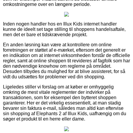
omkostningerne over en længere periode.
Inden nogen handler hos en Illux Kids internet handler
kunne de ideelt set tage stilling til shoppens handelsaftale,
men det er bare et tidskrævende projekt.
En anden løsning kan være at kontrollere om online
forretningen er støttet af e-mærket, eftersom det generelt er
en indikation om at internet virksomheden forstår de officielle
regler, samt at online shoppen tit revideres af fagfolk som har
den nødvendige knowhow om reglerne på området.
Desuden tilbydes du mulighed for at blive assisteret, for så
vidt du udsættes for problemer ved din shopping.
Ligeledes stiller vi forslag om at køber er omhyggelig
omkring de mest vitale reglementer der indvirker på
transaktionen, som for eksempel den bytteret shoppen
garanterer. Her er det virkelig essesentielt, at man stadig
bevarer sin faktura e-mail, således man altid kan eftervise
sin shopping af Elephants 2 af Illux Kids, uafhængig om du
søger et produkt til en herre eller dame.