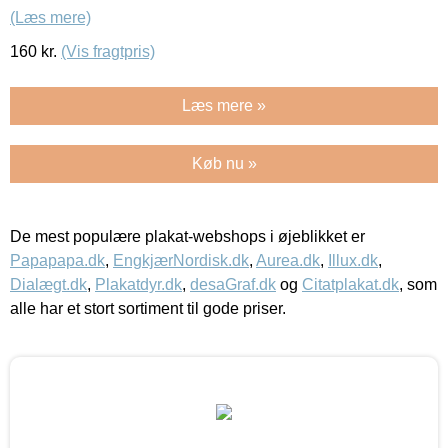
(Læs mere)
160
kr.
(Vis fragtpris)
Læs mere »
Køb nu »
De mest populære plakat-webshops i øjeblikket er
Papapapa.dk
,
EngkjærNordisk.dk
,
Aurea.dk
,
Illux.dk
,
Dialægt.dk
,
Plakatdyr.dk
,
desaGraf.dk
og
Citatplakat.dk
, som
alle har et stort sortiment til gode priser.