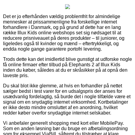
Det er jo efterhånden vældig problemfrit for almindelige
mennesker at prissammenligne fra forskellige internet
forhandlere i Danmark, og på grund af dette har en lang
række Illux Kids online webshops set sig nødsaget til at
reducere prisniveauet på deres produkter – til juniorer, og
ligeledes også til kvinder og mænd – eftertrykkeligt, og
endda nogle gange garantere portofri levering.
Trods dette kan det imidlertid blive gunstigt at udforske nogle
få online firmaer efter tilbud på Elephants 2 af Illux Kids
inden du køber, således at du er skråsikker på at opnå den
laveste pris.
Du skal blot ikke glemme, at hvis en forhandler på nettet
sælger bedst i test varer for en udsalgspris der anses for
usædvanlig fordelagtig, så burde det i nogle tilfælde være et
signal om en snydagtig internet virksomhed. Kortbetalinger
er ikke desto mindre omsluttet af en anordning, hvilket
redder køber overfor snydagtige internet selskaber.
Vi anbefaler generelt shopping med kort eller MobilePay.
Som en anden løsning bør du bruge en afbetalingsordning
som for eksempel ViaBill, såfremt du tilstræber at klare