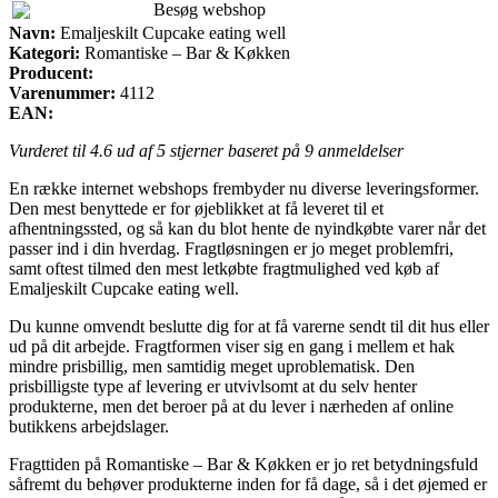
Besøg webshop
Navn:
Emaljeskilt Cupcake eating well
Kategori:
Romantiske – Bar & Køkken
Producent:
Varenummer:
4112
EAN:
Vurderet til
4.6
ud af 5 stjerner baseret på
9
anmeldelser
En række internet webshops frembyder nu diverse leveringsformer.
Den mest benyttede er for øjeblikket at få leveret til et
afhentningssted, og så kan du blot hente de nyindkøbte varer når det
passer ind i din hverdag. Fragtløsningen er jo meget problemfri,
samt oftest tilmed den mest letkøbte fragtmulighed ved køb af
Emaljeskilt Cupcake eating well.
Du kunne omvendt beslutte dig for at få varerne sendt til dit hus eller
ud på dit arbejde. Fragtformen viser sig en gang i mellem et hak
mindre prisbillig, men samtidig meget uproblematisk. Den
prisbilligste type af levering er utvivlsomt at du selv henter
produkterne, men det beroer på at du lever i nærheden af online
butikkens arbejdslager.
Fragttiden på Romantiske – Bar & Køkken er jo ret betydningsfuld
såfremt du behøver produkterne inden for få dage, så i det øjemed er