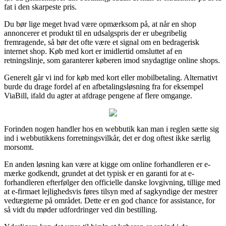
fat i den skarpeste pris.
Du bør lige meget hvad være opmærksom på, at når en shop
annoncerer et produkt til en udsalgspris der er ubegribelig
fremragende, så bør det ofte være et signal om en bedragerisk
internet shop. Køb med kort er imidlertid omsluttet af en
retningslinje, som garanterer køberen imod snydagtige online shops.
Generelt går vi ind for køb med kort eller mobilbetaling. Alternativt
burde du drage fordel af en afbetalingsløsning fra for eksempel
ViaBill, ifald du agter at afdrage pengene af flere omgange.
Forinden nogen handler hos en webbutik kan man i reglen sætte sig
ind i webbutikkens forretningsvilkår, det er dog oftest ikke særlig
morsomt.
En anden løsning kan være at kigge om online forhandleren er e-
mærke godkendt, grundet at det typisk er en garanti for at e-
forhandleren efterfølger den officielle danske lovgivning, tillige med
at e-firmaet lejlighedsvis føres tilsyn med af sagkyndige der mestrer
vedtægterne på området. Dette er en god chance for assistance, for
så vidt du møder udfordringer ved din bestilling.