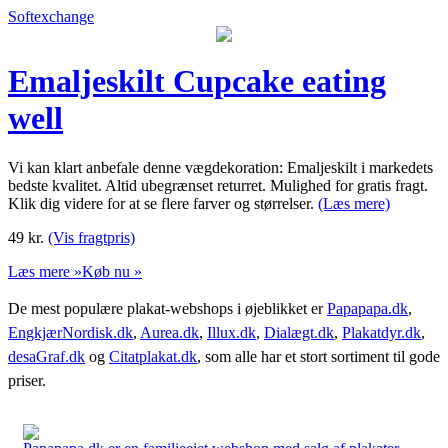
Softexchange
Emaljeskilt Cupcake eating
well
Vi kan klart anbefale denne vægdekoration: Emaljeskilt i markedets
bedste kvalitet. Altid ubegrænset returret. Mulighed for gratis fragt.
Klik dig videre for at se flere farver og størrelser.
(Læs mere)
49
kr.
(Vis fragtpris)
Læs mere »
Køb nu »
De mest populære plakat-webshops i øjeblikket er
Papapapa.dk
,
EngkjærNordisk.dk
,
Aurea.dk
,
Illux.dk
,
Dialægt.dk
,
Plakatdyr.dk
,
desaGraf.dk
og
Citatplakat.dk
, som alle har et stort sortiment til gode
priser.