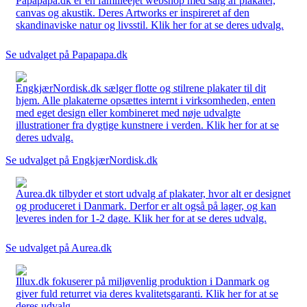
Papapapa.dk er en familieejet webshop med salg af plakater,
canvas og akustik. Deres Artworks er inspireret af den
skandinaviske natur og livsstil. Klik her for at se deres udvalg.
Se udvalget på Papapapa.dk
EngkjærNordisk.dk sælger flotte og stilrene plakater til dit
hjem. Alle plakaterne opsættes internt i virksomheden, enten
med eget design eller kombineret med nøje udvalgte
illustrationer fra dygtige kunstnere i verden. Klik her for at se
deres udvalg.
Se udvalget på EngkjærNordisk.dk
Aurea.dk tilbyder et stort udvalg af plakater, hvor alt er designet
og produceret i Danmark. Derfor er alt også på lager, og kan
leveres inden for 1-2 dage. Klik her for at se deres udvalg.
Se udvalget på Aurea.dk
Illux.dk fokuserer på miljøvenlig produktion i Danmark og
giver fuld returret via deres kvalitetsgaranti. Klik her for at se
deres udvalg.