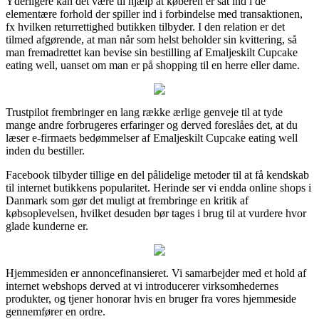
Yderligere kan det være til hjælp at køberen er sat ind i de
elementære forhold der spiller ind i forbindelse med transaktionen,
fx hvilken returrettighed butikken tilbyder. I den relation er det
tilmed afgørende, at man når som helst beholder sin kvittering, så
man fremadrettet kan bevise sin bestilling af Emaljeskilt Cupcake
eating well, uanset om man er på shopping til en herre eller dame.
Trustpilot frembringer en lang række ærlige genveje til at tyde
mange andre forbrugeres erfaringer og derved foreslåes det, at du
læser e-firmaets bedømmelser af Emaljeskilt Cupcake eating well
inden du bestiller.
Facebook tilbyder tillige en del pålidelige metoder til at få kendskab
til internet butikkens popularitet. Herinde ser vi endda online shops i
Danmark som gør det muligt at frembringe en kritik af
købsoplevelsen, hvilket desuden bør tages i brug til at vurdere hvor
glade kunderne er.
Hjemmesiden er annoncefinansieret. Vi samarbejder med et hold af
internet webshops derved at vi introducerer virksomhedernes
produkter, og tjener honorar hvis en bruger fra vores hjemmeside
gennemfører en ordre.