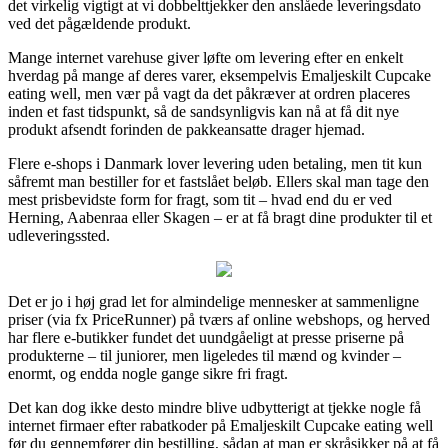
det virkelig vigtigt at vi dobbelttjekker den anslåede leveringsdato
ved det pågældende produkt.
Mange internet varehuse giver løfte om levering efter en enkelt
hverdag på mange af deres varer, eksempelvis Emaljeskilt Cupcake
eating well, men vær på vagt da det påkræver at ordren placeres
inden et fast tidspunkt, så de sandsynligvis kan nå at få dit nye
produkt afsendt forinden de pakkeansatte drager hjemad.
Flere e-shops i Danmark lover levering uden betaling, men tit kun
såfremt man bestiller for et fastslået beløb. Ellers skal man tage den
mest prisbevidste form for fragt, som tit – hvad end du er ved
Herning, Aabenraa eller Skagen – er at få bragt dine produkter til et
udleveringssted.
Det er jo i høj grad let for almindelige mennesker at sammenligne
priser (via fx PriceRunner) på tværs af online webshops, og herved
har flere e-butikker fundet det uundgåeligt at presse priserne på
produkterne – til juniorer, men ligeledes til mænd og kvinder –
enormt, og endda nogle gange sikre fri fragt.
Det kan dog ikke desto mindre blive udbytterigt at tjekke nogle få
internet firmaer efter rabatkoder på Emaljeskilt Cupcake eating well
før du gennemfører din bestilling, sådan at man er skråsikker på at få