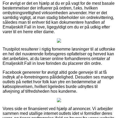
For øvrigt er det en hjælp at du er på vagt for de mest basale
bestemmelser der influerer på ordren, f.eks. hvilken
ombytningsrettighed virksomheden anvender. Her er det
samtidig vigtigt, at man stadig bibeholder sin ordrekvittering,
således man til enhver tid kan dokumentere handlen af
Emaljeskilt Fall in love, ligegyldigt om du er på udkig efter
varer til en herre eller dame.
Trustpilot resulterer i rigtig fornemme løsninger til at udforske
en hel del nuværende forbrugeres opfattelser og herved kan
det anbefales, at du læser online forhandlerens omtaler af
Emaljeskilt Fall in love forinden du placerer din ordre.
Facebook genererer for øvrigt altid gode genveje til at få
indtryk af e-forretningens pålidelighed. Desuden ses mange
outlets på nettet hvor folk kan ytre en bedømmelse af
købsoplevelsen, hvilket ligeledes burde udnyttes til
afvejning af tilfredsheden hos kunderne.
Vores side er finansieret ved hjælp af annoncer. Vi arbejder
sammen med utallige internet outlets idet vi formidler deres