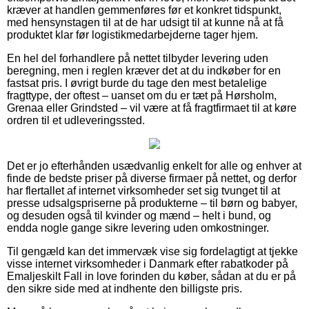
kræver at handlen gemmenføres før et konkret tidspunkt,
med hensynstagen til at de har udsigt til at kunne nå at få
produktet klar før logistikmedarbejderne tager hjem.
En hel del forhandlere på nettet tilbyder levering uden
beregning, men i reglen kræver det at du indkøber for en
fastsat pris. I øvrigt burde du tage den mest betalelige
fragttype, der oftest – uanset om du er tæt på Hørsholm,
Grenaa eller Grindsted – vil være at få fragtfirmaet til at køre
ordren til et udleveringssted.
Det er jo efterhånden usædvanlig enkelt for alle og enhver at
finde de bedste priser på diverse firmaer på nettet, og derfor
har flertallet af internet virksomheder set sig tvunget til at
presse udsalgspriserne på produkterne – til børn og babyer,
og desuden også til kvinder og mænd – helt i bund, og
endda nogle gange sikre levering uden omkostninger.
Til gengæld kan det immervæk vise sig fordelagtigt at tjekke
visse internet virksomheder i Danmark efter rabatkoder på
Emaljeskilt Fall in love forinden du køber, sådan at du er på
den sikre side med at indhente den billigste pris.