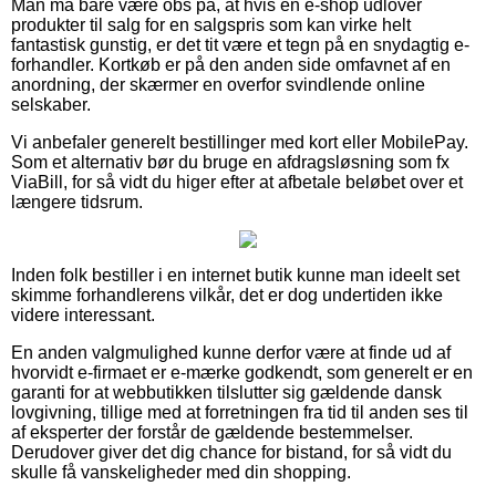
Man må bare være obs på, at hvis en e-shop udlover
produkter til salg for en salgspris som kan virke helt
fantastisk gunstig, er det tit være et tegn på en snydagtig e-
forhandler. Kortkøb er på den anden side omfavnet af en
anordning, der skærmer en overfor svindlende online
selskaber.
Vi anbefaler generelt bestillinger med kort eller MobilePay.
Som et alternativ bør du bruge en afdragsløsning som fx
ViaBill, for så vidt du higer efter at afbetale beløbet over et
længere tidsrum.
Inden folk bestiller i en internet butik kunne man ideelt set
skimme forhandlerens vilkår, det er dog undertiden ikke
videre interessant.
En anden valgmulighed kunne derfor være at finde ud af
hvorvidt e-firmaet er e-mærke godkendt, som generelt er en
garanti for at webbutikken tilslutter sig gældende dansk
lovgivning, tillige med at forretningen fra tid til anden ses til
af eksperter der forstår de gældende bestemmelser.
Derudover giver det dig chance for bistand, for så vidt du
skulle få vanskeligheder med din shopping.