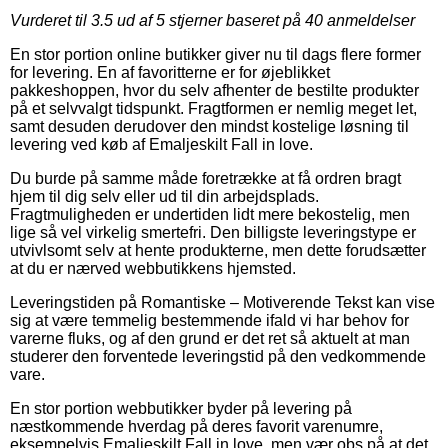
Vurderet til
3.5
ud af 5 stjerner baseret på
40
anmeldelser
En stor portion online butikker giver nu til dags flere former
for levering. En af favoritterne er for øjeblikket
pakkeshoppen, hvor du selv afhenter de bestilte produkter
på et selvvalgt tidspunkt. Fragtformen er nemlig meget let,
samt desuden derudover den mindst kostelige løsning til
levering ved køb af Emaljeskilt Fall in love.
Du burde på samme måde foretrække at få ordren bragt
hjem til dig selv eller ud til din arbejdsplads.
Fragtmuligheden er undertiden lidt mere bekostelig, men
lige så vel virkelig smertefri. Den billigste leveringstype er
utvivlsomt selv at hente produkterne, men dette forudsætter
at du er nærved webbutikkens hjemsted.
Leveringstiden på Romantiske – Motiverende Tekst kan vise
sig at være temmelig bestemmende ifald vi har behov for
varerne fluks, og af den grund er det ret så aktuelt at man
studerer den forventede leveringstid på den vedkommende
vare.
En stor portion webbutikker byder på levering på
næstkommende hverdag på deres favorit varenumre,
eksempelvis Emaljeskilt Fall in love, men vær obs på at det