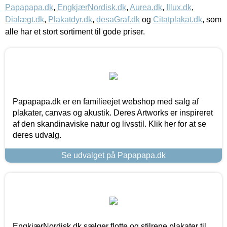
Papapapa.dk
,
EngkjærNordisk.dk
,
Aurea.dk
,
Illux.dk
,
Dialægt.dk
,
Plakatdyr.dk
,
desaGraf.dk
og
Citatplakat.dk
, som
alle har et stort sortiment til gode priser.
Papapapa.dk er en familieejet webshop med salg af
plakater, canvas og akustik. Deres Artworks er inspireret
af den skandinaviske natur og livsstil. Klik her for at se
deres udvalg.
Se udvalget på Papapapa.dk
EngkjærNordisk.dk sælger flotte og stilrene plakater til