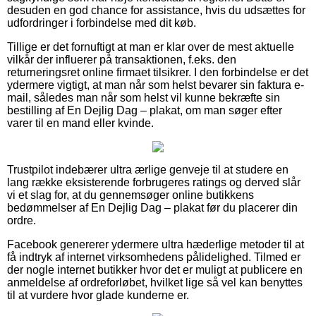
desuden en god chance for assistance, hvis du udsættes for
udfordringer i forbindelse med dit køb.
Tillige er det fornuftigt at man er klar over de mest aktuelle
vilkår der influerer på transaktionen, f.eks. den
returneringsret online firmaet tilsikrer. I den forbindelse er det
ydermere vigtigt, at man når som helst bevarer sin faktura e-
mail, således man når som helst vil kunne bekræfte sin
bestilling af En Dejlig Dag – plakat, om man søger efter
varer til en mand eller kvinde.
Trustpilot indebærer ultra ærlige genveje til at studere en
lang række eksisterende forbrugeres ratings og derved slår
vi et slag for, at du gennemsøger online butikkens
bedømmelser af En Dejlig Dag – plakat før du placerer din
ordre.
Facebook genererer ydermere ultra hæderlige metoder til at
få indtryk af internet virksomhedens pålidelighed. Tilmed er
der nogle internet butikker hvor det er muligt at publicere en
anmeldelse af ordreforløbet, hvilket lige så vel kan benyttes
til at vurdere hvor glade kunderne er.