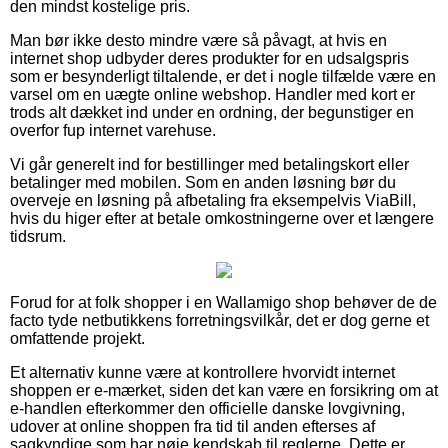
den mindst kostelige pris.
Man bør ikke desto mindre være så påvagt, at hvis en
internet shop udbyder deres produkter for en udsalgspris
som er besynderligt tiltalende, er det i nogle tilfælde være en
varsel om en uægte online webshop. Handler med kort er
trods alt dækket ind under en ordning, der begunstiger en
overfor fup internet varehuse.
Vi går generelt ind for bestillinger med betalingskort eller
betalinger med mobilen. Som en anden løsning bør du
overveje en løsning på afbetaling fra eksempelvis ViaBill,
hvis du higer efter at betale omkostningerne over et længere
tidsrum.
Forud for at folk shopper i en Wallamigo shop behøver de de
facto tyde netbutikkens forretningsvilkår, det er dog gerne et
omfattende projekt.
Et alternativ kunne være at kontrollere hvorvidt internet
shoppen er e-mærket, siden det kan være en forsikring om at
e-handlen efterkommer den officielle danske lovgivning,
udover at online shoppen fra tid til anden efterses af
sagkyndige som har nøje kendskab til reglerne. Dette er