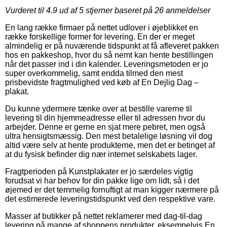
Vurderet til
4.9
ud af 5 stjerner baseret på
26
anmeldelser
En lang række firmaer på nettet udlover i øjeblikket en
række forskellige former for levering. En der er meget
almindelig er på nuværende tidspunkt at få afleveret pakken
hos en pakkeshop, hvor du så nemt kan hente bestillingen
når det passer ind i din kalender. Leveringsmetoden er jo
super overkommelig, samt endda tilmed den mest
prisbevidste fragtmulighed ved køb af En Dejlig Dag –
plakat.
Du kunne ydermere tænke over at bestille varerne til
levering til din hjemmeadresse eller til adressen hvor du
arbejder. Denne er gerne en sjat mere pebret, men også
ultra hensigtsmæssig. Den mest betalelige løsning vil dog
altid være selv at hente produkterne, men det er betinget af
at du fysisk befinder dig nær internet selskabets lager.
Fragtperioden på Kunstplakater er jo særdeles vigtig
forudsat vi har behov for din pakke lige om lidt, så i det
øjemed er det temmelig fornuftigt at man kigger nærmere på
det estimerede leveringstidspunkt ved den respektive vare.
Masser af butikker på nettet reklamerer med dag-til-dag
levering på mange af shoppens produkter, eksempelvis En