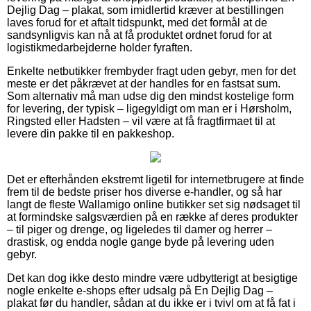
Dejlig Dag – plakat, som imidlertid kræver at bestillingen
laves forud for et aftalt tidspunkt, med det formål at de
sandsynligvis kan nå at få produktet ordnet forud for at
logistikmedarbejderne holder fyraften.
Enkelte netbutikker frembyder fragt uden gebyr, men for det
meste er det påkrævet at der handles for en fastsat sum.
Som alternativ må man udse dig den mindst kostelige form
for levering, der typisk – ligegyldigt om man er i Hørsholm,
Ringsted eller Hadsten – vil være at få fragtfirmaet til at
levere din pakke til en pakkeshop.
Det er efterhånden ekstremt ligetil for internetbrugere at finde
frem til de bedste priser hos diverse e-handler, og så har
langt de fleste Wallamigo online butikker set sig nødsaget til
at formindske salgsværdien på en række af deres produkter
– til piger og drenge, og ligeledes til damer og herrer –
drastisk, og endda nogle gange byde på levering uden
gebyr.
Det kan dog ikke desto mindre være udbytterigt at besigtige
nogle enkelte e-shops efter udsalg på En Dejlig Dag –
plakat før du handler, sådan at du ikke er i tvivl om at få fat i