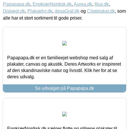
Papapapa.dk
,
EngkjærNordisk.dk
,
Aurea.dk
,
Illux.dk
,
Dialægt.dk
,
Plakatdyr.dk
,
desaGraf.dk
og
Citatplakat.dk
, som
alle har et stort sortiment til gode priser.
Papapapa.dk er en familieejet webshop med salg af
plakater, canvas og akustik. Deres Artworks er inspireret
af den skandinaviske natur og livsstil. Klik her for at se
deres udvalg.
Se udvalget på Papapapa.dk
EngkjærNordisk.dk sælger flotte og stilrene plakater til