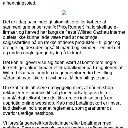
afhentningssted.
Det er i dag ualmindeligt ukompliceret for købere at
sammenligne priser (via fx PriceRunner) fra forskellige e-
firmaer, og herved har langt de fleste Wilfred Gachau internet
outlets ikke kunne lade være med at nedbringe
salgsværdien på en række af deres produkter – til piger og
drenge, og desuden også til mænd og kvinder – en hel del,
og endda nogle gange byde på fri fragt.
Det kan alligevel vise sig tiden værd at kontrollere nogle
forskellige online firmaer efter rabatkoder på Enlightened af
Wilfred Gachau forinden du gennemfører din bestilling,
sådan at man ikke er i tvivl om at få den billigste pris.
Du skal trods alt være omhyggelig med, at når en shop
reklamerer et produkt til salg for en udsalgspris der er
uforståeligt letkøbt, bør det tit være en indikation på en
uoprigtig online webshop. Køb med betalingskort er i hvert
fald dækket ind under et reglement, som garanterer os
overfor uærlige netshops.
Vi foreslår generelt kortbetalinger eller betalinger med