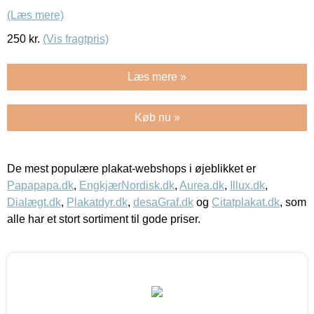
(Læs mere)
250
kr.
(Vis fragtpris)
Læs mere »
Køb nu »
De mest populære plakat-webshops i øjeblikket er
Papapapa.dk
,
EngkjærNordisk.dk
,
Aurea.dk
,
Illux.dk
,
Dialægt.dk
,
Plakatdyr.dk
,
desaGraf.dk
og
Citatplakat.dk
, som
alle har et stort sortiment til gode priser.