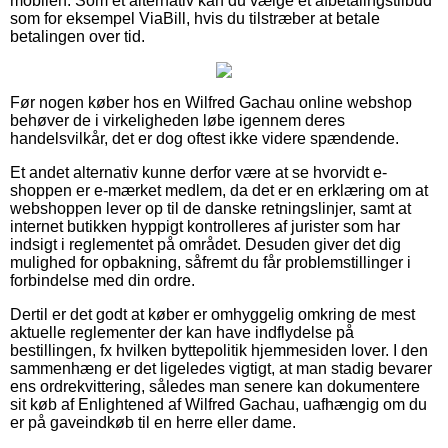
mobilen. Som et alternativ kan du vælge et afbetalingstilbud
som for eksempel ViaBill, hvis du tilstræber at betale
betalingen over tid.
Før nogen køber hos en Wilfred Gachau online webshop
behøver de i virkeligheden løbe igennem deres
handelsvilkår, det er dog oftest ikke videre spændende.
Et andet alternativ kunne derfor være at se hvorvidt e-
shoppen er e-mærket medlem, da det er en erklæring om at
webshoppen lever op til de danske retningslinjer, samt at
internet butikken hyppigt kontrolleres af jurister som har
indsigt i reglementet på området. Desuden giver det dig
mulighed for opbakning, såfremt du får problemstillinger i
forbindelse med din ordre.
Dertil er det godt at køber er omhyggelig omkring de mest
aktuelle reglementer der kan have indflydelse på
bestillingen, fx hvilken byttepolitik hjemmesiden lover. I den
sammenhæng er det ligeledes vigtigt, at man stadig bevarer
ens ordrekvittering, således man senere kan dokumentere
sit køb af Enlightened af Wilfred Gachau, uafhængig om du
er på gaveindkøb til en herre eller dame.