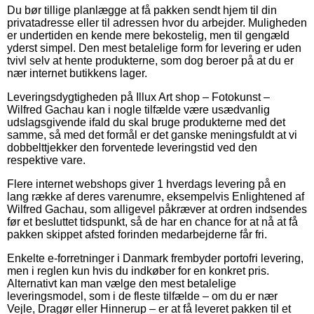
Du bør tillige planlægge at få pakken sendt hjem til din
privatadresse eller til adressen hvor du arbejder. Muligheden
er undertiden en kende mere bekostelig, men til gengæld
yderst simpel. Den mest betalelige form for levering er uden
tvivl selv at hente produkterne, som dog beroer på at du er
nær internet butikkens lager.
Leveringsdygtigheden på Illux Art shop – Fotokunst –
Wilfred Gachau kan i nogle tilfælde være usædvanlig
udslagsgivende ifald du skal bruge produkterne med det
samme, så med det formål er det ganske meningsfuldt at vi
dobbelttjekker den forventede leveringstid ved den
respektive vare.
Flere internet webshops giver 1 hverdags levering på en
lang række af deres varenumre, eksempelvis Enlightened af
Wilfred Gachau, som alligevel påkræver at ordren indsendes
før et besluttet tidspunkt, så de har en chance for at nå at få
pakken skippet afsted forinden medarbejderne får fri.
Enkelte e-forretninger i Danmark frembyder portofri levering,
men i reglen kun hvis du indkøber for en konkret pris.
Alternativt kan man vælge den mest betalelige
leveringsmodel, som i de fleste tilfælde – om du er nær
Vejle, Dragør eller Hinnerup – er at få leveret pakken til et