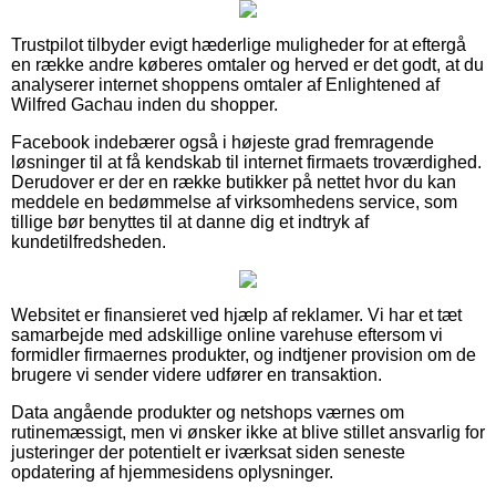
Trustpilot tilbyder evigt hæderlige muligheder for at eftergå
en række andre køberes omtaler og herved er det godt, at du
analyserer internet shoppens omtaler af Enlightened af
Wilfred Gachau inden du shopper.
Facebook indebærer også i højeste grad fremragende
løsninger til at få kendskab til internet firmaets troværdighed.
Derudover er der en række butikker på nettet hvor du kan
meddele en bedømmelse af virksomhedens service, som
tillige bør benyttes til at danne dig et indtryk af
kundetilfredsheden.
Websitet er finansieret ved hjælp af reklamer. Vi har et tæt
samarbejde med adskillige online varehuse eftersom vi
formidler firmaernes produkter, og indtjener provision om de
brugere vi sender videre udfører en transaktion.
Data angående produkter og netshops værnes om
rutinemæssigt, men vi ønsker ikke at blive stillet ansvarlig for
justeringer der potentielt er iværksat siden seneste
opdatering af hjemmesidens oplysninger.