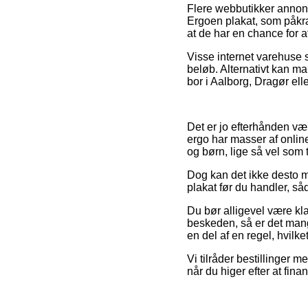
Flere webbutikker anno
Ergoen plakat, som påkræ
at de har en chance for at
Visse internet varehuse s
beløb. Alternativt kan m
bor i Aalborg, Dragør elle
Det er jo efterhånden væl
ergo har masser af onlin
og børn, lige så vel som
Dog kan det ikke desto m
plakat før du handler, så
Du bør alligevel være kla
beskeden, så er det mang
en del af en regel, hvilke
Vi tilråder bestillinger m
når du higer efter at fin