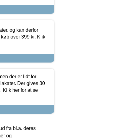
ter, og kan derfor
d køb over 399 kr. Klik
en der er lidt for
lakater. Der gives 30
Klik her for at se
 fra bl.a. deres
mer og