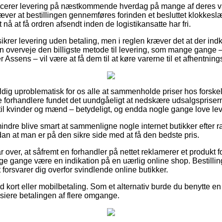
ncerer levering på næstkommende hverdag på mange af deres 
ver at bestillingen gennemføres forinden et besluttet klokkesl
 nå at få ordren afsendt inden de logistikansatte har fri.
ikrer levering uden betaling, men i reglen kræver det at der ind
an overveje den billigste metode til levering, som mange gange 
r Assens – vil være at få dem til at køre varerne til et afhentning
dig uproblematisk for os alle at sammenholde priser hos forskell
e forhandlere fundet det uundgåeligt at nedskære udsalgsprisern
 til kvinder og mænd – betydeligt, og endda nogle gange love le
indre blive smart at sammenligne nogle internet butikker efter 
dan at man er på den sikre side med at få den bedste pris.
r over, at såfremt en forhandler på nettet reklamerer et produkt 
e gange være en indikation på en uærlig online shop. Bestilling
t forsvarer dig overfor svindlende online butikker.
ed kort eller mobilbetaling. Som et alternativ burde du benytte en 
ansiere betalingen af flere omgange.