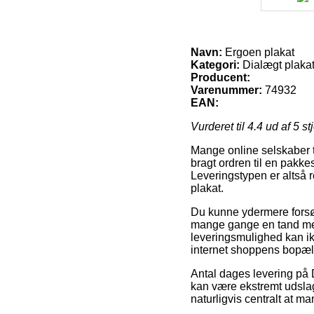
Navn:
Ergoen plakat
Kategori:
Dialægt plakat
Producent:
Varenummer:
74932
EAN:
Vurderet til
4.4
ud af 5 st
Mange online selskaber ti
bragt ordren til en pakkes
Leveringstypen er altså r
plakat.
Du kunne ydermere forsøge
mange gange en tand mer
leveringsmulighed kan ik
internet shoppens bopæl
Antal dages levering på 
kan være ekstremt udslag
naturligvis centralt at m