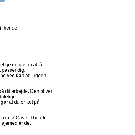
il hende
lige er lige nu at få
t passer dig.
type ved køb af Ergoen
å dit arbejde. Den bliver
alelige
gør at du er tæt på
lakat > Gave til hende
t øjemed er det