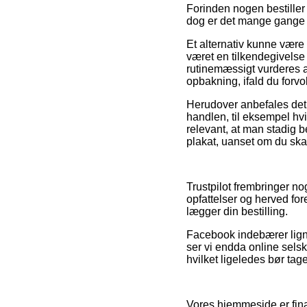
Forinden nogen bestiller 
dog er det mange gange
Et alternativ kunne være 
været en tilkendegivelse 
rutinemæssigt vurderes 
opbakning, ifald du forv
Herudover anbefales det a
handlen, til eksempel hvi
relevant, at man stadig b
plakat, uanset om du skal
Trustpilot frembringer n
opfattelser og herved fo
lægger din bestilling.
Facebook indebærer ligne
ser vi endda online sels
hvilket ligeledes bør tage
Vores hjemmeside er finan