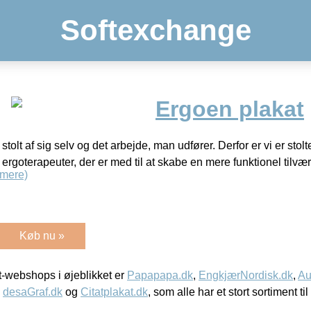
Softexchange
Ergoen plakat
olt af sig selv og det arbejde, man udfører. Derfor er vi er stolte 
 ergoterapeuter, der er med til at skabe en mere funktionel tilvær
mere)
Køb nu »
-webshops i øjeblikket er
Papapapa.dk
,
EngkjærNordisk.dk
,
Au
,
desaGraf.dk
og
Citatplakat.dk
, som alle har et stort sortiment ti