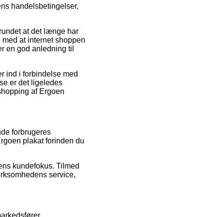
kens handelsbetingelser,
grundet at det længe har
ge med at internet shoppen
 en god anledning til
r ind i forbindelse med
se er det ligeledes
n shopping af Ergoen
nde forbrugeres
Ergoen plakat forinden du
ngens kundefokus. Tilmed
virksomhedens service,
markedsfører