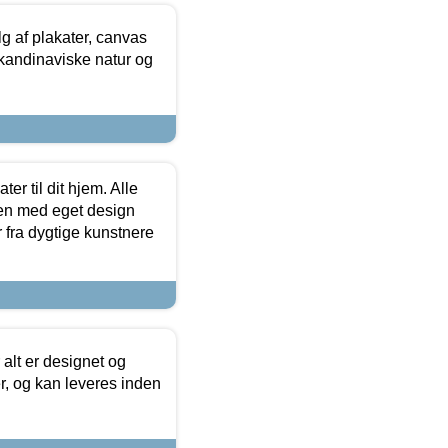
 af plakater, canvas
skandinaviske natur og
er til dit hjem. Alle
ten med eget design
r fra dygtige kunstnere
 alt er designet og
r, og kan leveres inden