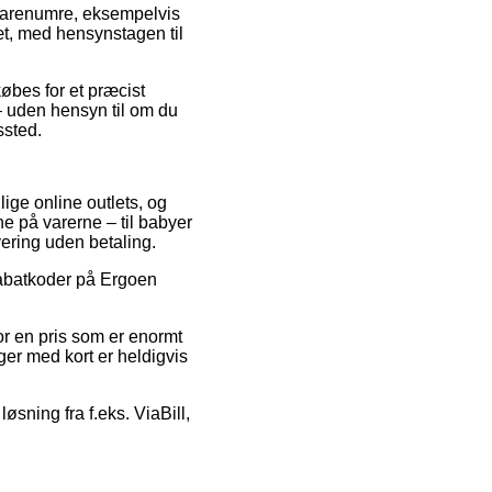
varenumre, eksempelvis
æt, med hensynstagen til
købes for et præcist
– uden hensyn til om du
ssted.
ige online outlets, og
e på varerne – til babyer
vering uden betaling.
rabatkoder på Ergoen
for en pris som er enormt
er med kort er heldigvis
løsning fra f.eks. ViaBill,