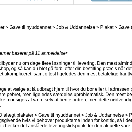
er > Gave til nyuddannet > Job & Uddannelse > Plakat > Gave t
jerner baseret på
11
anmeldelser
lbyder nu om dage flere løsninger til levering. Den mest alminde
hop, og så kan du blot gå forbi efter din bestilling præcis når de
et ukompliceret, samt oftest ligeledes den mest betalelige fragt
 at vælge at få udbragt hjem til hvor du bor eller til adressen p
e pebret, men ligeledes særdeles uproblematisk. Den mest bet
ke modsiges at være selv at hente ordren, men dette nødvendig
.
Dialægt plakater > Gave til nyuddannet > Job & Uddannelse > P
sgivende hvis vi behøver produkterne inden for kort tid, så i de
an checker det anslåede leveringstidspunkt for den aktuelle vare.