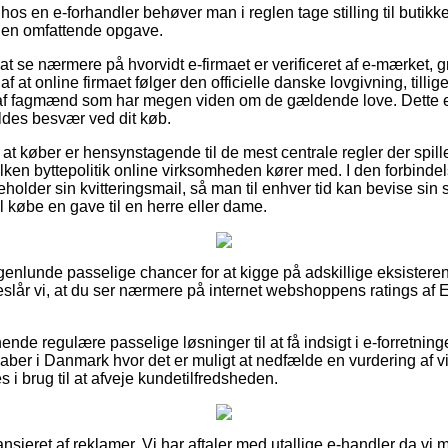
hos en e-forhandler behøver man i reglen tage stilling til butik
 en omfattende opgave.
at se nærmere på hvorvidt e-firmaet er verificeret af e-mærket, 
af at online firmaet følger den officielle danske lovgivning, tilli
af fagmænd som har megen viden om de gældende love. Dette er
oldes besvær ved dit køb.
t køber er hensynstagende til de mest centrale regler der spille
lken byttepolitik online virksomheden kører med. I den forbindel
eholder sin kvitteringsmail, så man til enhver tid kan bevise si
 købe en gave til en herre eller dame.
ogenlunde passelige chancer for at kigge på adskillige eksistere
reslår vi, at du ser nærmere på internet webshoppens ratings af 
nde regulære passelige løsninger til at få indsigt i e-forretni
kaber i Danmark hvor det er muligt at nedfælde en vurdering af 
s i brug til at afveje kundetilfredsheden.
sieret af reklamer. Vi har aftaler med utallige e-handler da vi 