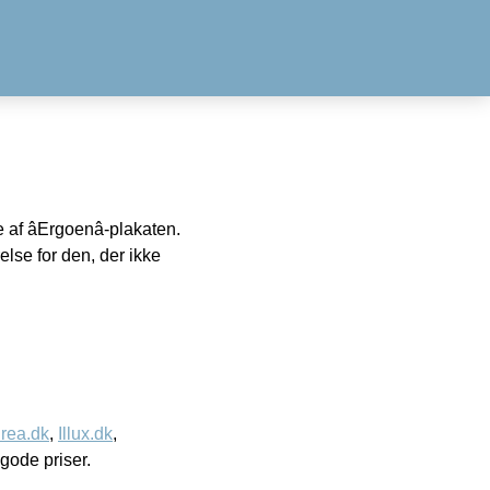
af âErgoenâ-plakaten.
else for den, der ikke
rea.dk
,
Illux.dk
,
l gode priser.