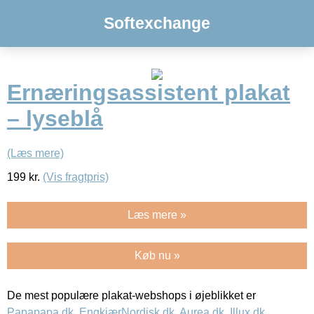
Softexchange
Ernæringsassistent plakat
– lyseblå
(Læs mere)
199
kr.
(Vis fragtpris)
Læs mere »
Køb nu »
De mest populære plakat-webshops i øjeblikket er
Papapapa.dk
,
EngkjærNordisk.dk
,
Aurea.dk
,
Illux.dk
,