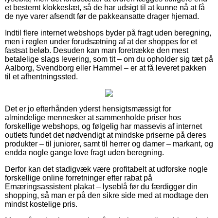
et bestemt klokkeslæt, så de har udsigt til at kunne nå at få
de nye varer afsendt før de pakkeansatte drager hjemad.
Indtil flere internet webshops byder på fragt uden beregning,
men i reglen under forudsætning af at der shoppes for et
fastsat beløb. Desuden kan man foretrække den mest
betalelige slags levering, som tit – om du opholder sig tæt på
Aalborg, Svendborg eller Hammel – er at få leveret pakken
til et afhentningssted.
Det er jo efterhånden yderst hensigtsmæssigt for
almindelige mennesker at sammenholde priser hos
forskellige webshops, og følgelig har massevis af internet
outlets fundet det nødvendigt at mindske priserne på deres
produkter – til juniorer, samt til herrer og damer – markant, og
endda nogle gange love fragt uden beregning.
Derfor kan det stadigvæk være profitabelt at udforske nogle
forskellige online forretninger efter rabat på
Ernæringsassistent plakat – lyseblå før du færdiggør din
shopping, så man er på den sikre side med at modtage den
mindst kostelige pris.