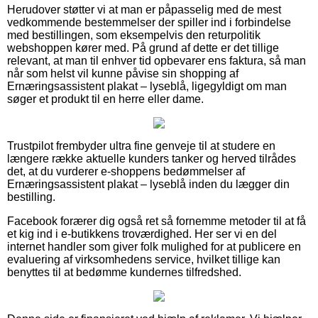
Herudover støtter vi at man er påpasselig med de mest
vedkommende bestemmelser der spiller ind i forbindelse
med bestillingen, som eksempelvis den returpolitik
webshoppen kører med. På grund af dette er det tillige
relevant, at man til enhver tid opbevarer ens faktura, så man
når som helst vil kunne påvise sin shopping af
Ernæringsassistent plakat – lyseblå, ligegyldigt om man
søger et produkt til en herre eller dame.
Trustpilot frembyder ultra fine genveje til at studere en
længere række aktuelle kunders tanker og herved tilrådes
det, at du vurderer e-shoppens bedømmelser af
Ernæringsassistent plakat – lyseblå inden du lægger din
bestilling.
Facebook forærer dig også ret så fornemme metoder til at få
et kig ind i e-butikkens troværdighed. Her ser vi en del
internet handler som giver folk mulighed for at publicere en
evaluering af virksomhedens service, hvilket tillige kan
benyttes til at bedømme kundernes tilfredshed.