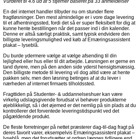
Vurderet til
4.6
ud af 5 stjerner baseret på
33
anmeldelser
En del internet handler tilbyder nu om stunder flere
fragtløsninger. Den mest almindelige er i vore dage levering
til et afhentningssted, fordi det så er super fleksibelt for dig at
kunne hente bestillingen når det passer ind i din kalender.
Denne er altså særligt praktisk, samt typisk endvidere den
billigste leveringsmulighed ved køb af Ernæringsassistent
plakat – lyseblå.
Du burde ydermere vælge at vælge afsending til din
lejlighed eller hus eller til dit arbejde. Løsningen er gerne en
tand dyrere, men på den anden side yderst hensigtsmæssig.
Den billigste metode til levering vil dog altid være at hente
pakken selv, men den løsning betinges af at du lever i
nærheden af internet firmaets tilholdssted.
Fragttiden på Studenter- & uddannelseshuer kan være
virkelig udslagsgivende forudsat vi behøver produkterne
øjeblikkeligt, så i det øjemed er det nemlig på sin plads at du
kontrollerer det forventede leveringstidspunkt ved det
pågældende produkt.
De fleste forretninger på nettet præsterer dag-til-dag fragt på
deres favorit varer, eksempelvis Ernæringsassistent plakat –
lyseblå, men det forudsætter at ordren lægges tidligere end