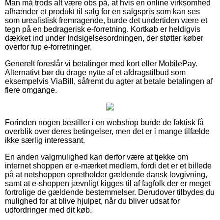
Man må trods alt være obs på, at hvis en online virksomhed
afhænder et produkt til salg for en salgspris som kan ses
som urealistisk fremragende, burde det undertiden være et
tegn på en bedragerisk e-forretning. Kortkøb er heldigvis
dækket ind under Indsigelsesordningen, der støtter køber
overfor fup e-forretninger.
Generelt foreslår vi betalinger med kort eller MobilePay.
Alternativt bør du drage nytte af et afdragstilbud som
eksempelvis ViaBill, såfremt du agter at betale betalingen af
flere omgange.
Forinden nogen bestiller i en webshop burde de faktisk få
overblik over deres betingelser, men det er i mange tilfælde
ikke særlig interessant.
En anden valgmulighed kan derfor være at tjekke om
internet shoppen er e-mærket medlem, fordi det er et billede
på at netshoppen opretholder gældende dansk lovgivning,
samt at e-shoppen jævnligt kigges til af fagfolk der er meget
fortrolige de gældende bestemmelser. Derudover tilbydes du
mulighed for at blive hjulpet, når du bliver udsat for
udfordringer med dit køb.