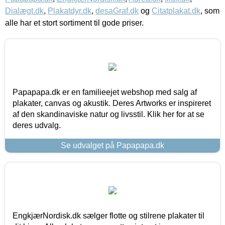
Dialægt.dk
,
Plakatdyr.dk
,
desaGraf.dk
og
Citatplakat.dk
, som
alle har et stort sortiment til gode priser.
Papapapa.dk er en familieejet webshop med salg af
plakater, canvas og akustik. Deres Artworks er inspireret
af den skandinaviske natur og livsstil. Klik her for at se
deres udvalg.
Se udvalget på Papapapa.dk
EngkjærNordisk.dk sælger flotte og stilrene plakater til