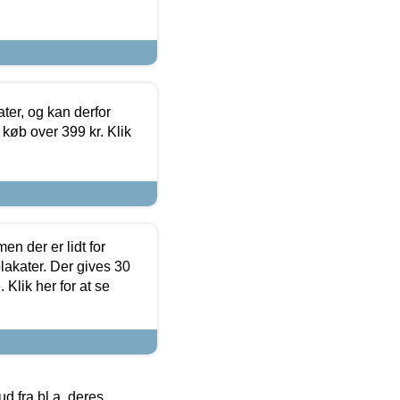
ter, og kan derfor
d køb over 399 kr. Klik
en der er lidt for
lakater. Der gives 30
Klik her for at se
 fra bl.a. deres