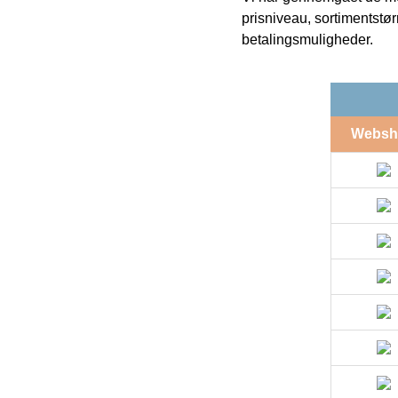
prisniveau, sortimentstø
betalingsmuligheder.
Websh