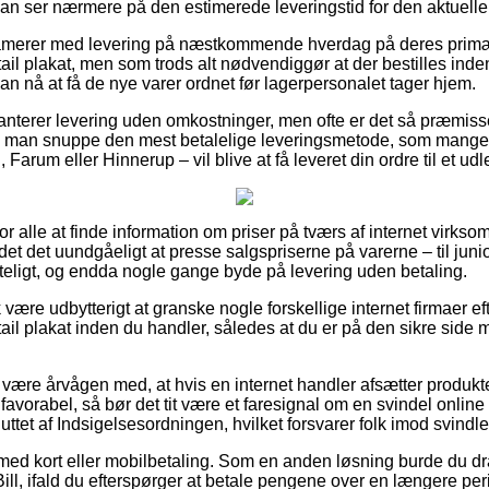
 man ser nærmere på den estimerede leveringstid for den aktuelle
klamerer med levering på næstkommende hverdag på deres primæ
il plakat, men som trods alt nødvendiggør at der bestilles inden
n nå at få de nye varer ordnet før lagerpersonalet tager hjem.
ranterer levering uden omkostninger, men ofte er det så præmis
e man snuppe den mest betalelige leveringsmetode, som mang
Farum eller Hinnerup – vil blive at få leveret din ordre til et ud
 for alle at finde information om priser på tværs af internet virks
t det uundgåeligt at presse salgspriserne på varerne – til juniore
teligt, og endda nogle gange byde på levering uden betaling.
være udbytterigt at granske nogle forskellige internet firmaer ef
ail plakat inden du handler, således at du er på den sikre side
ære årvågen med, at hvis en internet handler afsætter produkte
vorabel, så bør det tit være et faresignal om en svindel online 
luttet af Indsigelsesordningen, hvilket forsvarer folk imod svind
r med kort eller mobilbetaling. Som en anden løsning burde du dr
ill, ifald du efterspørger at betale pengene over en længere per