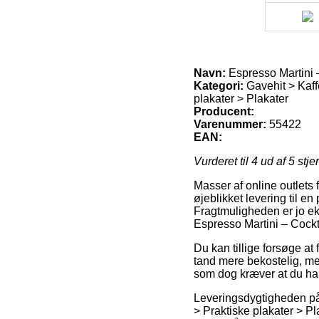
Navn:
Espresso Martini –
Kategori:
Gavehit > Kaffe
plakater > Plakater
Producent:
Varenummer:
55422
EAN:
Vurderet til
4
ud af 5 stje
Masser af online outlets 
øjeblikket levering til en
Fragtmuligheden er jo ek
Espresso Martini – Cockta
Du kan tillige forsøge at 
tand mere bekostelig, men
som dog kræver at du har
Leveringsdygtigheden på 
> Praktiske plakater > Pl