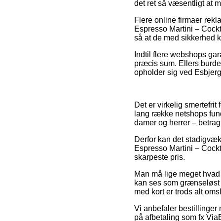
det ret så væsentligt at
Flere online firmaer re
Espresso Martini – Cockta
så at de med sikkerhed ka
Indtil flere webshops ga
præcis sum. Ellers burd
opholder sig ved Esbjerg, 
Det er virkelig smertefrit
lang række netshops funde
damer og herrer – betrag
Derfor kan det stadigvæk 
Espresso Martini – Cockt
skarpeste pris.
Man må lige meget hvad v
kan ses som grænseløst fa
med kort er trods alt oms
Vi anbefaler bestillinge
på afbetaling som fx ViaB