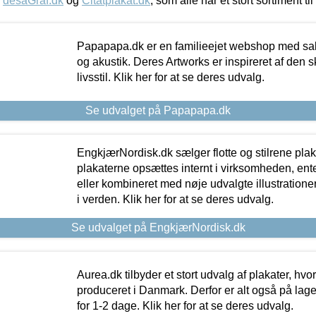
,
desaGraf.dk
og
Citatplakat.dk
, som alle har et stort sortiment ti
Papapapa.dk er en familieejet webshop med salg
og akustik. Deres Artworks er inspireret af den 
livsstil. Klik her for at se deres udvalg.
Se udvalget på Papapapa.dk
EngkjærNordisk.dk sælger flotte og stilrene plakat
plakaterne opsættes internt i virksomheden, en
eller kombineret med nøje udvalgte illustratione
i verden. Klik her for at se deres udvalg.
Se udvalget på EngkjærNordisk.dk
Aurea.dk tilbyder et stort udvalg af plakater, hvor
produceret i Danmark. Derfor er alt også på lage
for 1-2 dage. Klik her for at se deres udvalg.