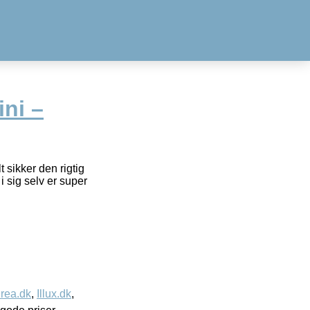
ni –
 sikker den rigtig
i sig selv er super
rea.dk
,
Illux.dk
,