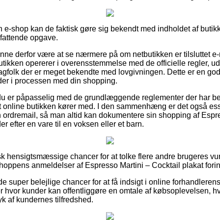
n e-shop kan de faktisk gøre sig bekendt med indholdet af butikk
mfattende opgave.
nne derfor være at se nærmere på om netbutikken er tilsluttet e
tikken opererer i overensstemmelse med de officielle regler, ud
gfolk der er meget bekendte med lovgivningen. Dette er en god l
der i processen med din shopping.
t du er påpasselig med de grundlæggende reglementer der har bet
t online butikken kører med. I den sammenhæng er det også ess
 ordremail, så man altid kan dokumentere sin shopping af Espre
r efter en vare til en voksen eller et barn.
isk hensigtsmæssige chancer for at tolke flere andre brugeres vur
tshoppens anmeldelser af Espresso Martini – Cocktail plakat for
 super belejlige chancer for at få indsigt i online forhandleren
r hvor kunder kan offentliggøre en omtale af købsoplevelsen, hvi
ryk af kundernes tilfredshed.