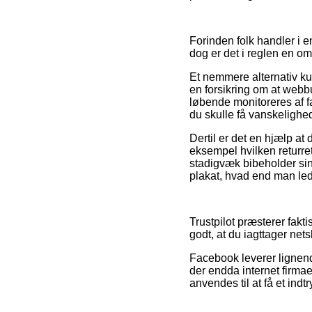
Forinden folk handler i e
dog er det i reglen en o
Et nemmere alternativ ku
en forsikring om at webbu
løbende monitoreres af fa
du skulle få vanskelighe
Dertil er det en hjælp a
eksempel hvilken returre
stadigvæk bibeholder sin
plakat, hvad end man lede
Trustpilot præsterer fakt
godt, at du iagttager ne
Facebook leverer lignende
der endda internet firmae
anvendes til at få et indt