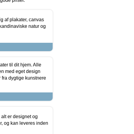
l gode priser.
 af plakater, canvas
skandinaviske natur og
er til dit hjem. Alle
ten med eget design
r fra dygtige kunstnere
 alt er designet og
r, og kan leveres inden