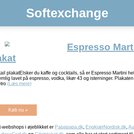
Softexchange
Espresso Marti
akat
il plakatElsker du kaffe og cocktails, så er Espresso Martini helt
emlig lavet på espresso, vodka, likør 43 og isterninger. Plakaten 
etro
(Læs mere)
Køb nu »
-webshops i øjeblikket er
Papapapa.dk
,
EngkjærNordisk.dk
,
Au