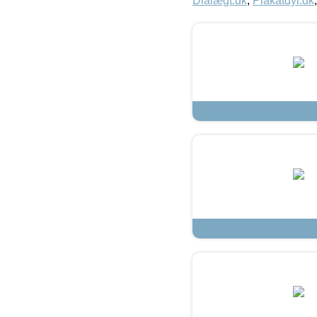
Dialægt.dk
,
Plakatdyr.dk