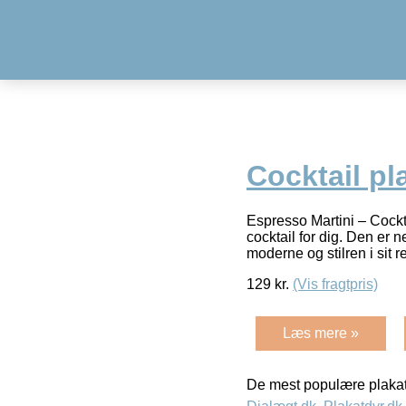
Cocktail pl
Espresso Martini – Cockta
cocktail for dig. Den er n
moderne og stilren i sit r
129
kr.
(Vis fragtpris)
Læs mere »
De mest populære plakat