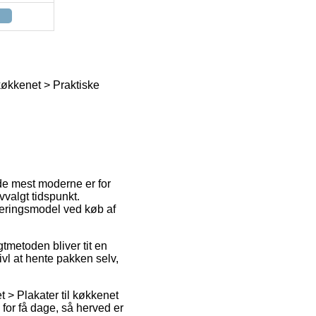
 køkkenet > Praktiske
f de mest moderne er for
vvalgt tidspunkt.
veringsmodel ved køb af
agtmetoden bliver tit en
vl at hente pakken selv,
 > Plakater til køkkenet
for få dage, så herved er