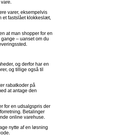
 vare.
re varer, eksempelvis
 et fastslået klokkeslæt,
sen at man shopper for en
e gange – uanset om du
leveringssted.
omheder, og derfor har en
r, og tillige også til
ter rabatkoder på
 med at antage den
r for en udsalgspris der
forretning. Betalinger
lende online varehuse.
age nytte af en løsning
iode.