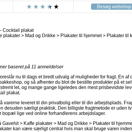
Besøg webshop
 Cocktail plakat
 plakater > Mad og Drikke > Plakater til hjemmet > Plakater til
rner baseret på
11
anmeldelser
foreslår nu til dags et bredt udvalg af muligheder for fragt. En a
 pakkeshop, og så afhenter du blot de bestilte produkter på et sel
stremt let, og mange gange ligeledes den mest prisbevidste le
il plakat.
få varerne leveret til din privatbolig eller til din arbejdsplads. Fr
 desuden særligt praktisk. Den billigste fragtmetode er uden tvi
 bopæl lige ved online forhandlerens arbejdslager.
Gavehit > Kaffe plakater > Mad og Drikke > Plakater til hjemmet
akater kan være særligt central hvis man skal bruge varen inden 