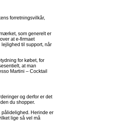
ens forretningsvilkår,
-mærket, som generelt er
over at e-firmaet
ejlighed til support, når
ydning for købet, for
esentielt, at man
sso Martini – Cocktail
deringer og derfor er det
inden du shopper.
s pålidelighed. Herinde er
lket lige så vel må