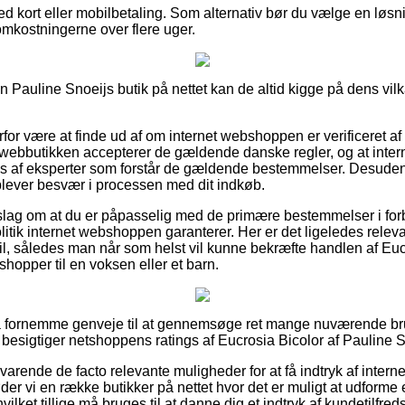
 kort eller mobilbetaling. Som alternativ bør du vælge en løsnin
omkostningerne over flere uger.
n Pauline Snoeijs butik på nettet kan de altid kigge på dens vilkå
rfor være at finde ud af om internet webshoppen er verificeret af
 webbutikken accepterer de gældende danske regler, og at inte
s af eksperter som forstår de gældende bestemmelser. Desuden 
oplever besvær i processen med dit indkøb.
forslag om at du er påpasselig med de primære bestemmelser i f
itik internet webshoppen garanterer. Her er det ligeledes releva
l, således man når som helst vil kunne bekræfte handlen af Euc
hopper til en voksen eller et barn.
tra fornemme genveje til at gennemsøge ret mange nuværende br
du besigtiger netshoppens ratings af Eucrosia Bicolor af Pauline S
varende de facto relevante muligheder for at få indtryk af inter
der vi en række butikker på nettet hvor det er muligt at udforme 
ilket tillige må bruges til at danne dig et indtryk af kundetilfre