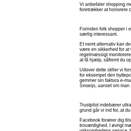
Vi anbefaler shopping med
foretrækker at honorere 
Forinden folk shopper i e
særlig interessant.
Et nemt alternativ kan de
være en sikkerhed for at
regelmæssigt monitorere
at få hjælp, såfremt du 
Udover dette stiller vi 
for eksempel den byttepol
gemmer sin faktura e-mai
Snoeijs, uanset om man s
Trustpilot indebærer ul
grund går vi ind for, at 
Facebook forærer dig tils
troværdighed. I øvrigt mø
virksomhedens service, hv