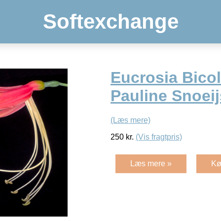
Softexchange
Eucrosia Bicol
Pauline Snoeij
(Læs mere)
250
kr.
(Vis fragtpris)
Læs mere »
Kø