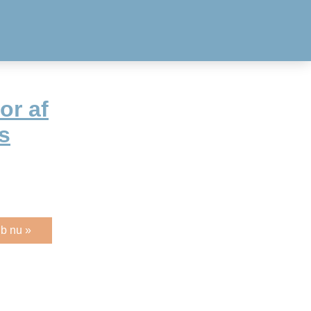
or af
s
b nu »