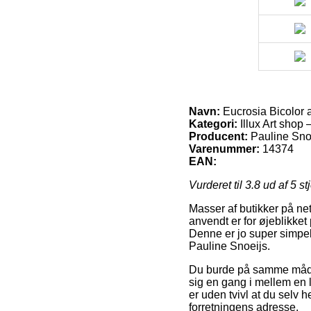
Navn:
Eucrosia Bicolor 
Kategori:
Illux Art shop
Producent:
Pauline Sno
Varenummer:
14374
EAN:
Vurderet til
3.8
ud af 5 st
Masser af butikker på net
anvendt er for øjeblikket
Denne er jo super simpel
Pauline Snoeijs.
Du burde på samme måde pr
sig en gang i mellem en l
er uden tvivl at du selv 
forretningens adresse.