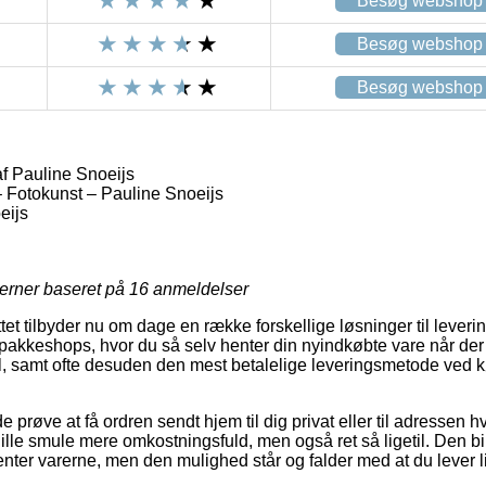
Besøg webshop
Besøg webshop
Besøg webshop
af Pauline Snoeijs
 – Fotokunst – Pauline Snoeijs
eijs
jerner baseret på
16
anmeldelser
tet tilbyder nu om dage en række forskellige løsninger til leveri
 pakkeshops, hvor du så selv henter din nyindkøbte vare når der 
, samt ofte desuden den mest betalelige leveringsmetode ved kø
øve at få ordren sendt hjem til dig privat eller til adressen h
ille smule mere omkostningsfuld, men også ret så ligetil. Den bill
henter varerne, men den mulighed står og falder med at du lever 