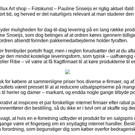
llux Art shop – Fotokunst – Pauline Snoeijs er rigtig aktuel ifald
ort tid, og herved er det naturligvis relevant at man studerer de
 yder muligheden for dag-til-dag levering på en lang række prod
ne Snoeijs, som dog betinges af at ordren køres igennem tidliger
 ordren afsendt forinden pakkemedarbejderne holder fyraften.
 frembyder portofri fragt, men i reglen forudsætter det at du aft
lge den mindst kostelige leveringsform, som typisk – uafhængi
er Ribe – vil være at få fragtfirmaet til at køre produkterne til
k for købere at sammenligne priser hos diverse e-firmaer, og af
outlets været presset til at at reducere udsalgspriserne på mange
til herrer og damer – markant, og endda nogle gange tilbyde port
krativt at inspicere et par forskellige internet firmaer efter rabat 
nemfører din bestilling, så du ikke er i tvivl om at skaffe sig de
gt, at hvis en e-forretning udbyder et produkt for en salgspris
gange være et fingerpeg om en snydagtig internet handler. Bestil
n forordning, som begunstiger dig som køber overfor bedragerisk