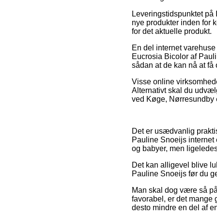
Leveringstidspunktet på I
nye produkter inden for k
for det aktuelle produkt.
En del internet varehuse
Eucrosia Bicolor af Pauli
sådan at de kan nå at få
Visse online virksomheder
Alternativt skal du udvæ
ved Køge, Nørresundby ell
Det er usædvanlig praktis
Pauline Snoeijs internet 
og babyer, men ligeledes 
Det kan alligevel blive lu
Pauline Snoeijs før du gen
Man skal dog være så påva
favorabel, er det mange 
desto mindre en del af e