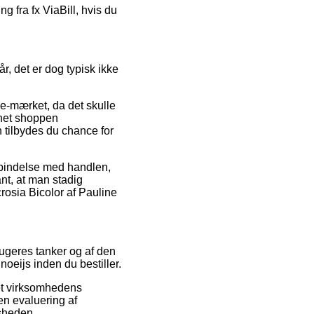
g fra fx ViaBill, hvis du
r, det er dog typisk ikke
 e-mærket, da det skulle
rnet shoppen
tilbydes du chance for
orbindelse med handlen,
nt, at man stadig
rosia Bicolor af Pauline
ugeres tanker og af den
noeijs inden du bestiller.
net virksomhedens
en evaluering af
dsheden.