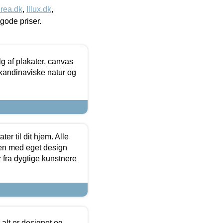
rea.dk
,
Illux.dk
,
l gode priser.
 af plakater, canvas
skandinaviske natur og
er til dit hjem. Alle
ten med eget design
r fra dygtige kunstnere
 alt er designet og