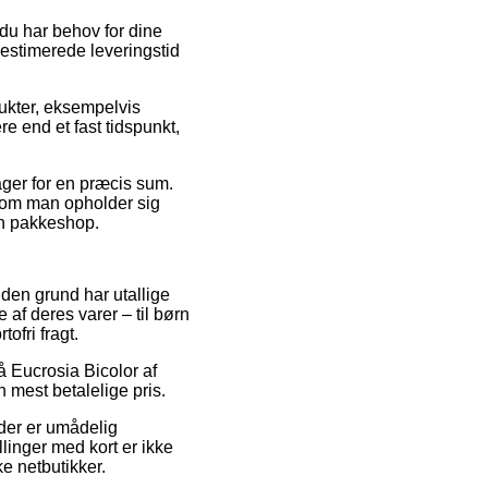
 du har behov for dine
n estimerede leveringstid
ukter, eksempelvis
e end et fast tidspunkt,
ager for en præcis sum.
g om man opholder sig
 en pakkeshop.
 den grund har utallige
 af deres varer – til børn
ofri fragt.
på Eucrosia Bicolor af
n mest betalelige pris.
 der er umådelig
linger med kort er ikke
e netbutikker.