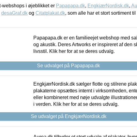
-webshops i øjeblikket er
Papapapa.dk
,
EngkjærNordisk.dk
,
Au
,
desaGraf.dk
og
Citatplakat.dk
, som alle har et stort sortiment ti
Papapapa.dk er en familieejet webshop med salg
og akustik. Deres Artworks er inspireret af den 
livsstil. Klik her for at se deres udvalg.
Se udvalget på Papapapa.dk
EngkjærNordisk.dk sælger flotte og stilrene plakat
plakaterne opsættes internt i virksomheden, en
eller kombineret med nøje udvalgte illustratione
i verden. Klik her for at se deres udvalg.
Se udvalget på EngkjærNordisk.dk
Aurea.dk tilbyder et stort udvalg af plakater, hvor