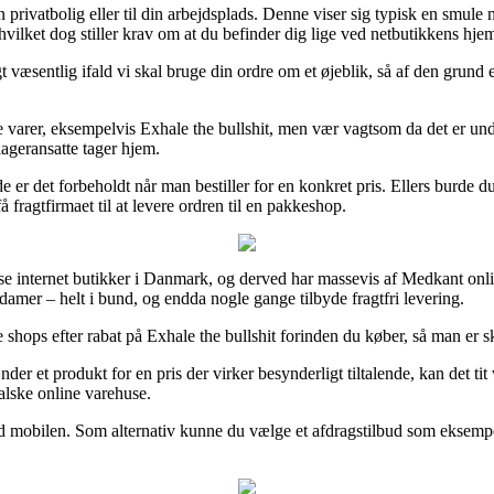
n privatbolig eller til din arbejdsplads. Denne viser sig typisk en smul
, hvilket dog stiller krav om at du befinder dig lige ved netbutikkens hje
 væsentlig ifald vi skal bruge din ordre om et øjeblik, så af den grund 
ække varer, eksempelvis Exhale the bullshit, men vær vagtsom da det er u
ageransatte tager hjem.
de er det forbeholdt når man bestiller for en konkret pris. Ellers burde 
fragtfirmaet til at levere ordren til en pakkeshop.
iverse internet butikker i Danmark, og derved har massevis af Medkant on
damer – helt i bund, og endda nogle gange tilbyde fragtfri levering.
 shops efter rabat på Exhale the bullshit forinden du køber, så man er 
r et produkt for en pris der virker besynderligt tiltalende, kan det tit
alske online varehuse.
 mobilen. Som alternativ kunne du vælge et afdragstilbud som eksempelvi