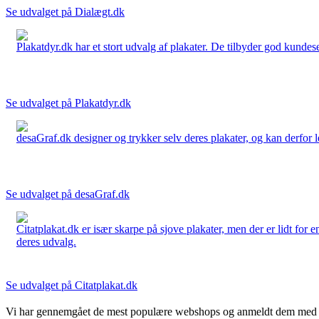
Se udvalget på Dialægt.dk
Plakatdyr.dk har et stort udvalg af plakater. De tilbyder god kundese
Se udvalget på Plakatdyr.dk
desaGraf.dk designer og trykker selv deres plakater, og kan derfor le
Se udvalget på desaGraf.dk
Citatplakat.dk er især skarpe på sjove plakater, men der er lidt for
deres udvalg.
Se udvalget på Citatplakat.dk
Vi har gennemgået de mest populære webshops og anmeldt dem med stjern