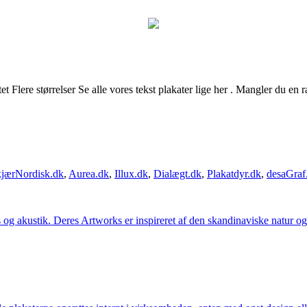
tet Flere størrelser Se alle vores tekst plakater lige her . Mangler du e
jærNordisk.dk
,
Aurea.dk
,
Illux.dk
,
Dialægt.dk
,
Plakatdyr.dk
,
desaGraf
g akustik. Deres Artworks er inspireret af den skandinaviske natur og li