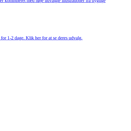
ler kombineret med nøje udvalgte illustrationer fra dygtige
 for 1-2 dage. Klik her for at se deres udvalg.