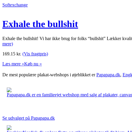
Softexchange
Exhale the bullshit
Exhale the bullshit! Vi har ikke brug for folks “bullshit” Lækker kvali
mere)
169.15
kr.
(Vis fragtpris)
Læs mere »
Køb nu »
De mest populære plakat-webshops i øjeblikket er
Papapapa.dk
,
Engk
Papapapa.dk er en familieejet webshop med salg af plakater, canvas o
Se udvalget på Papapapa.dk