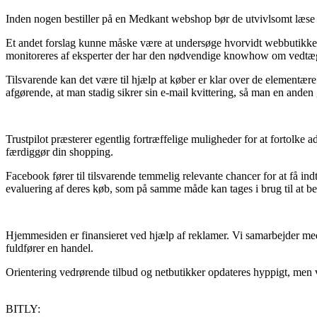
Inden nogen bestiller på en Medkant webshop bør de utvivlsomt læse e-
Et andet forslag kunne måske være at undersøge hvorvidt webbutikken e
monitoreres af eksperter der har den nødvendige knowhow om vedtægtern
Tilsvarende kan det være til hjælp at køber er klar over de elementære 
afgørende, at man stadig sikrer sin e-mail kvittering, så man en anden 
Trustpilot præsterer egentlig fortræffelige muligheder for at fortolke a
færdiggør din shopping.
Facebook fører til tilsvarende temmelig relevante chancer for at få i
evaluering af deres køb, som på samme måde kan tages i brug til at 
Hjemmesiden er finansieret ved hjælp af reklamer. Vi samarbejder med 
fuldfører en handel.
Orientering vedrørende tilbud og netbutikker opdateres hyppigt, men vi 
BITLY: