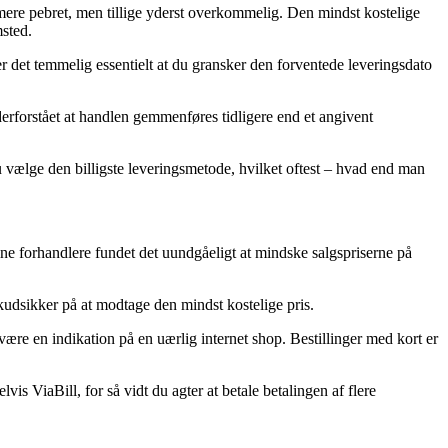
e mere pebret, men tillige yderst overkommelig. Den mindst kostelige
msted.
er det temmelig essentielt at du gransker den forventede leveringsdato
nderforstået at handlen gemmenføres tidligere end et angivent
du vælge den billigste leveringsmetode, hvilket oftest – hvad end man
line forhandlere fundet det uundgåeligt at mindske salgspriserne på
skudsikker på at modtage den mindst kostelige pris.
 være en indikation på en uærlig internet shop. Bestillinger med kort er
s ViaBill, for så vidt du agter at betale betalingen af flere