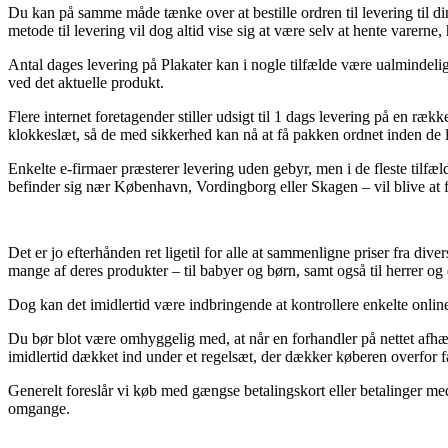
Du kan på samme måde tænke over at bestille ordren til levering til di
metode til levering vil dog altid vise sig at være selv at hente varerne
Antal dages levering på Plakater kan i nogle tilfælde være ualmindeligt
ved det aktuelle produkt.
Flere internet foretagender stiller udsigt til 1 dags levering på en r
klokkeslæt, så de med sikkerhed kan nå at få pakken ordnet inden de l
Enkelte e-firmaer præsterer levering uden gebyr, men i de fleste tilfæl
befinder sig nær København, Vordingborg eller Skagen – vil blive at få 
Det er jo efterhånden ret ligetil for alle at sammenligne priser fra d
mange af deres produkter – til babyer og børn, samt også til herrer og 
Dog kan det imidlertid være indbringende at kontrollere enkelte online
Du bør blot være omhyggelig med, at når en forhandler på nettet afhænde
imidlertid dækket ind under et regelsæt, der dækker køberen overfor f
Generelt foreslår vi køb med gængse betalingskort eller betalinger med
omgange.