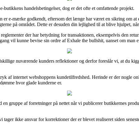
butikkens handelsbetingelser, dog er det ofte et omfattende projekt.
r e-mærke godkendt, eftersom det længe har været en sikring om at e-fi
e på området. Dette er desuden din lejlighed til at blive hjulpet, når
reglementer der har betydning for transaktionen, eksempelvis den returret
gang vil kunne bevise sin ordre af Exhale the bullshit, uanset om man er
dskillige nuværende kunders reflektioner og derfor foreslår vi, at du kigg
ndtryk af internet webshoppens kundetilfredshed. Herinde er der nogle o
bedømme hvor glade kunderne er.
en gruppe af forretninger på nettet når vi publicerer butikkernes produ
tager ikke ansvar for korrektioner der er blevet realiseret siden senest