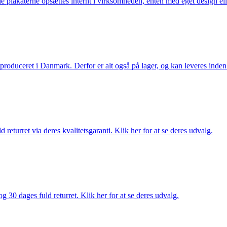
lle plakaterne opsættes internt i virksomheden, enten med eget design el
g produceret i Danmark. Derfor er alt også på lager, og kan leveres inden
returret via deres kvalitetsgaranti. Klik her for at se deres udvalg.
g 30 dages fuld returret. Klik her for at se deres udvalg.