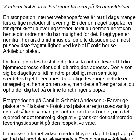
Vurderet til
4.8
ud af 5 stjerner baseret på
35
anmeldelser
En stor portion internet webshops foreslår nu til dags mange
forskellige metoder til levering. En der er meget populær er
for øjeblikket udleveringssteder, fordi du dermed nemt kan
hente din ordre når du har mulighed for det. Fragttypen er
nemlig i høj grad gnidningsløs, og ofte desuden den mest
prisbevidste fragtmulighed ved køb af Exotic house –
Arkitektur plakat.
Du kan ligeledes beslutte dig for at få ordren leveret til din
hjemmeadresse eller ud til dit arbejdes adresse. Den viser
sig beklageligvis lidt mindre prisbillig, men samtidig
særdeles ligetil. Den mest betalelige leveringsmetode er
unægtelig at hente ordren selv, men dette afhænger af at du
opholder dig tæt på online forretningens bopæl.
Fragtperioden på Camilla Schmidt Andersen > Farverige
plakater > Plakater > Fotokunst plakater er jo usædvanlig
central såfremt vi mangler ordren om få sekunder, og i det
øjemed er det temmelig klogt at vi gransker det estimerede
leveringstidspunkt på den respektive vare.
En masse internet virksomheder tilbyder dag-til-dag fragt på
en hel del produkter, eksempelvis Exotic house – Arkitektur