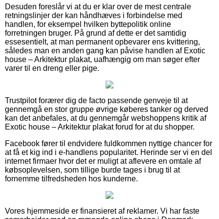
Desuden foreslår vi at du er klar over de mest centrale
retningslinjer der kan håndhæves i forbindelse med
handlen, for eksempel hvilken byttepolitik online
forretningen bruger. På grund af dette er det samtidig
essesentielt, at man permanent opbevarer ens kvittering,
således man en anden gang kan påvise handlen af Exotic
house – Arkitektur plakat, uafhængig om man søger efter
varer til en dreng eller pige.
Trustpilot forærer dig de facto passende genveje til at
gennemgå en stor gruppe øvrige køberes tanker og derved
kan det anbefales, at du gennemgår webshoppens kritik af
Exotic house – Arkitektur plakat forud for at du shopper.
Facebook fører til endvidere fuldkommen nyttige chancer for
at få et kig ind i e-handlens popularitet. Herinde ser vi en del
internet firmaer hvor det er muligt at aflevere en omtale af
købsoplevelsen, som tillige burde tages i brug til at
fornemme tilfredsheden hos kunderne.
Vores hjemmeside er finansieret af reklamer. Vi har faste