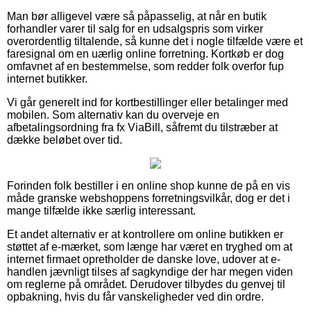
Man bør alligevel være så påpasselig, at når en butik
forhandler varer til salg for en udsalgspris som virker
overordentlig tiltalende, så kunne det i nogle tilfælde være et
faresignal om en uærlig online forretning. Kortkøb er dog
omfavnet af en bestemmelse, som redder folk overfor fup
internet butikker.
Vi går generelt ind for kortbestillinger eller betalinger med
mobilen. Som alternativ kan du overveje en
afbetalingsordning fra fx ViaBill, såfremt du tilstræber at
dække beløbet over tid.
Forinden folk bestiller i en online shop kunne de på en vis
måde granske webshoppens forretningsvilkår, dog er det i
mange tilfælde ikke særlig interessant.
Et andet alternativ er at kontrollere om online butikken er
støttet af e-mærket, som længe har været en tryghed om at
internet firmaet opretholder de danske love, udover at e-
handlen jævnligt tilses af sagkyndige der har megen viden
om reglerne på området. Derudover tilbydes du genvej til
opbakning, hvis du får vanskeligheder ved din ordre.