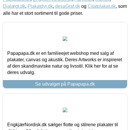
Dialægt.dk
,
Plakatdyr.dk
,
desaGraf.dk
og
Citatplakat.dk
, som
alle har et stort sortiment til gode priser.
Papapapa.dk er en familieejet webshop med salg af
plakater, canvas og akustik. Deres Artworks er inspireret
af den skandinaviske natur og livsstil. Klik her for at se
deres udvalg.
Se udvalget på Papapapa.dk
EngkjærNordisk.dk sælger flotte og stilrene plakater til