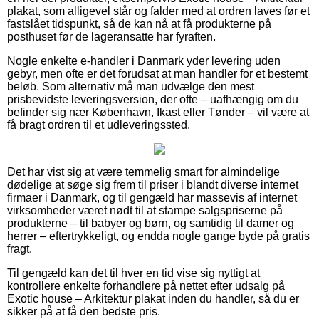
plakat, som alligevel står og falder med at ordren laves før et
fastslået tidspunkt, så de kan nå at få produkterne på
posthuset før de lageransatte har fyraften.
Nogle enkelte e-handler i Danmark yder levering uden
gebyr, men ofte er det forudsat at man handler for et bestemt
beløb. Som alternativ må man udvælge den mest
prisbevidste leveringsversion, der ofte – uafhængig om du
befinder sig nær København, Ikast eller Tønder – vil være at
få bragt ordren til et udleveringssted.
Det har vist sig at være temmelig smart for almindelige
dødelige at søge sig frem til priser i blandt diverse internet
firmaer i Danmark, og til gengæld har massevis af internet
virksomheder været nødt til at stampe salgspriserne på
produkterne – til babyer og børn, og samtidig til damer og
herrer – eftertrykkeligt, og endda nogle gange byde på gratis
fragt.
Til gengæld kan det til hver en tid vise sig nyttigt at
kontrollere enkelte forhandlere på nettet efter udsalg på
Exotic house – Arkitektur plakat inden du handler, så du er
sikker på at få den bedste pris.