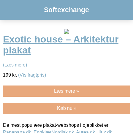
Softexchange
Exotic house – Arkitektur
plakat
(Læs mere)
199
kr.
(Vis fragtpris)
Læs mere »
Køb nu »
De mest populære plakat-webshops i øjeblikket er
Papapapa.dk
,
EngkjærNordisk.dk
,
Aurea.dk
,
Illux.dk
,