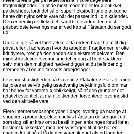
Flere forretninger på nettet foreslår i vore dage flere
fragtmuligheder. En af de mest moderne er for øjeblikket
pakkeshops, fordi det så er super fleksibelt for dig at kunne
hente din nyindkøbte vare når det passer ind i din kalender.
Den er nemlig ret fleksibel, samt tit desuden den mest
prisbevidste leveringsmanér ved køb af Fårsatan du ser godt
ud.
Du kan lige så vel foretrække at få ordren bragt hjem til dig
privat eller til adressen hvor du arbejder. Fragtformen er ofte
lidt dyrere, men på den anden side ekstremt bekvem. Den
mindst kostelige leveringsmodel er dog at hente pakken
selv, men den mulighed nødvendiggør at du befinder dig i
nærheden af online firmaets arbejdslager.
Leveringshastigheden på Gavehit > Plakater > Plakater med
far jokes er selvfølgelig usædvanlig betydningsfuld om man
har behov for varerne øjeblikkeligt, så af den grund er det
relativt essentielt at man tjekker den forventede leveringstid
ved den aktuelle vare.
Flere internet webshops yder 1 dags levering på mange af
shoppens produkter, eksempelvis Fårsatan du ser godt ud,
som dog stiller krav om at bestillingen anbringes forud for et
bestemt klokkeslæt, med hensynstagen til at de har en
chance for at nå at få de nye varer skippet afsted forinden