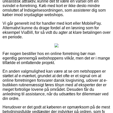
urealistisk attraktiv, kunne det tit være en varsel om en
svindel e-forretning. Køb med kort er ikke desto mindre
omsluttet af Indsigelsesordningen, som assisterer dig som
køber imod snydagtige webshops.
Vi går generelt ind for handler med kort eller MobilePay.
Alternativt kunne du drage fordel af en løsning som for
eksempel ViaBill, for så vidt du agter at klare betalingen over
en periode.
Før nogen bestiller hos en online forretning bør man
egentlig gennemgå webshoppens vilkår, men det er i mange
tilfælde et omfattende projekt.
En anden valgmulighed kan være at se om netshoppen er
støttet af e-mærket, grundet at det ofte er et signal om at
online forretningen forsvarer dansk lovgivning, udover at e-
butikken rutinemæssigt føres tilsyn med af eksperter der er
meget fortrolige lovene på området. Desuden får du
anledning til assistance, når du udsættes for dilemmaer ved
din ordre.
Herudover er det godt at køberen er opmærksom på de mest
betydningsfulde vedtægter der indvirker på ordren, som fx