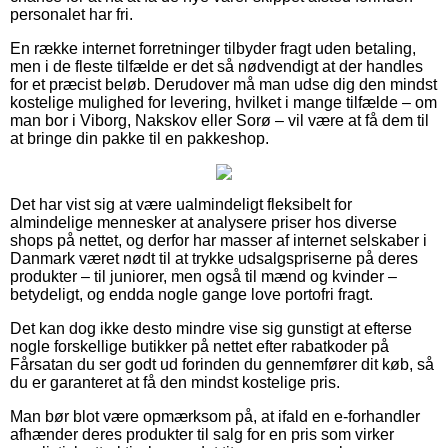
personalet har fri.
En række internet forretninger tilbyder fragt uden betaling,
men i de fleste tilfælde er det så nødvendigt at der handles
for et præcist beløb. Derudover må man udse dig den mindst
kostelige mulighed for levering, hvilket i mange tilfælde – om
man bor i Viborg, Nakskov eller Sorø – vil være at få dem til
at bringe din pakke til en pakkeshop.
Det har vist sig at være ualmindeligt fleksibelt for
almindelige mennesker at analysere priser hos diverse
shops på nettet, og derfor har masser af internet selskaber i
Danmark været nødt til at trykke udsalgspriserne på deres
produkter – til juniorer, men også til mænd og kvinder –
betydeligt, og endda nogle gange love portofri fragt.
Det kan dog ikke desto mindre vise sig gunstigt at efterse
nogle forskellige butikker på nettet efter rabatkoder på
Fårsatan du ser godt ud forinden du gennemfører dit køb, så
du er garanteret at få den mindst kostelige pris.
Man bør blot være opmærksom på, at ifald en e-forhandler
afhænder deres produkter til salg for en pris som virker