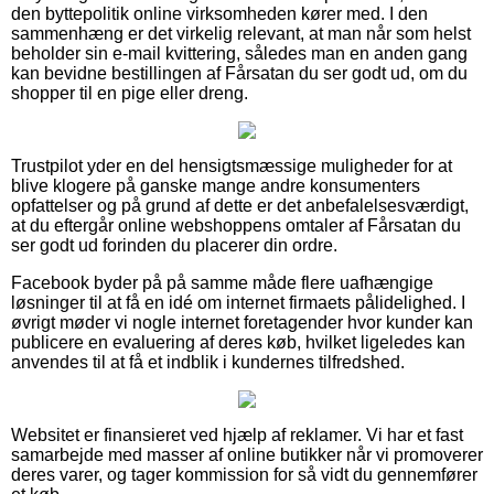
den byttepolitik online virksomheden kører med. I den
sammenhæng er det virkelig relevant, at man når som helst
beholder sin e-mail kvittering, således man en anden gang
kan bevidne bestillingen af Fårsatan du ser godt ud, om du
shopper til en pige eller dreng.
Trustpilot yder en del hensigtsmæssige muligheder for at
blive klogere på ganske mange andre konsumenters
opfattelser og på grund af dette er det anbefalelsesværdigt,
at du eftergår online webshoppens omtaler af Fårsatan du
ser godt ud forinden du placerer din ordre.
Facebook byder på på samme måde flere uafhængige
løsninger til at få en idé om internet firmaets pålidelighed. I
øvrigt møder vi nogle internet foretagender hvor kunder kan
publicere en evaluering af deres køb, hvilket ligeledes kan
anvendes til at få et indblik i kundernes tilfredshed.
Websitet er finansieret ved hjælp af reklamer. Vi har et fast
samarbejde med masser af online butikker når vi promoverer
deres varer, og tager kommission for så vidt du gennemfører