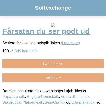
Softexchange
Fårsatan du ser godt ud
Se flere far jokes og ordspil: Jokes
(Læs mere)
199
kr.
(Vis fragtpris)
Læs mere »
Køb nu »
De mest populære plakat-webshops i øjeblikket er
Papapapa.dk
,
EngkjærNordisk.dk
,
Aurea.dk
,
Illux.dk
,
Dialægt.dk
,
Plakatdyr.dk
,
desaGraf.dk
og
Citatplakat.dk
, som