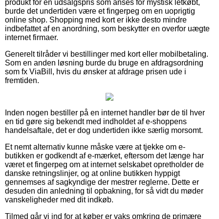
produkt for en udsalgspris som anses for mystisk letkøbt,
burde det undertiden være et fingerpeg om en uoprigtig
online shop. Shopping med kort er ikke desto mindre
indbefattet af en anordning, som beskytter en overfor uægte
internet firmaer.
Generelt tilråder vi bestillinger med kort eller mobilbetaling.
Som en anden løsning burde du bruge en afdragsordning
som fx ViaBill, hvis du ønsker at afdrage prisen ude i
fremtiden.
Inden nogen bestiller på en internet handler bør de til hver
en tid gøre sig bekendt med indholdet af e-shoppens
handelsaftale, det er dog undertiden ikke særlig morsomt.
Et nemt alternativ kunne måske være at tjekke om e-
butikken er godkendt af e-mærket, eftersom det længe har
været et fingerpeg om at internet selskabet opretholder de
danske retningslinjer, og at online butikken hyppigt
gennemses af sagkyndige der mestrer reglerne. Dette er
desuden din anledning til opbakning, for så vidt du møder
vanskeligheder med dit indkøb.
Tilmed går vi ind for at køber er vaks omkring de primære