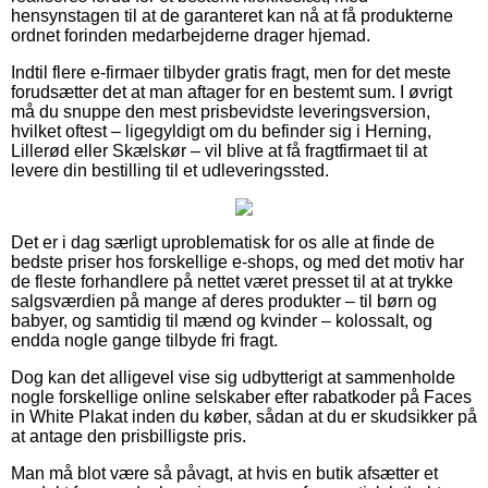
hensynstagen til at de garanteret kan nå at få produkterne
ordnet forinden medarbejderne drager hjemad.
Indtil flere e-firmaer tilbyder gratis fragt, men for det meste
forudsætter det at man aftager for en bestemt sum. I øvrigt
må du snuppe den mest prisbevidste leveringsversion,
hvilket oftest – ligegyldigt om du befinder sig i Herning,
Lillerød eller Skælskør – vil blive at få fragtfirmaet til at
levere din bestilling til et udleveringssted.
Det er i dag særligt uproblematisk for os alle at finde de
bedste priser hos forskellige e-shops, og med det motiv har
de fleste forhandlere på nettet været presset til at at trykke
salgsværdien på mange af deres produkter – til børn og
babyer, og samtidig til mænd og kvinder – kolossalt, og
endda nogle gange tilbyde fri fragt.
Dog kan det alligevel vise sig udbytterigt at sammenholde
nogle forskellige online selskaber efter rabatkoder på Faces
in White Plakat inden du køber, sådan at du er skudsikker på
at antage den prisbilligste pris.
Man må blot være så påvagt, at hvis en butik afsætter et