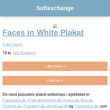
Softexchange
Faces in White Plakat
(Læs mere)
79
kr.
(Vis fragtpris)
Læs mere »
Køb nu »
De mest populære plakat-webshops i øjeblikket er
Papapapa.dk
,
EngkjærNordisk.dk
,
Aurea.dk
,
Illux.dk
,
Dialægt.dk
,
Plakatdyr.dk
,
desaGraf.dk
og
Citatplakat.dk
, som