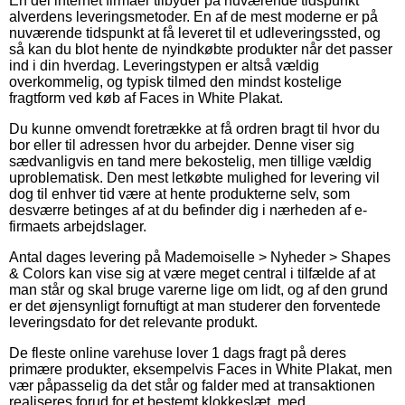
En del internet firmaer tilbyder på nuværende tidspunkt
alverdens leveringsmetoder. En af de mest moderne er på
nuværende tidspunkt at få leveret til et udleveringssted, og
så kan du blot hente de nyindkøbte produkter når det passer
ind i din hverdag. Leveringstypen er altså vældig
overkommelig, og typisk tilmed den mindst kostelige
fragtform ved køb af Faces in White Plakat.
Du kunne omvendt foretrække at få ordren bragt til hvor du
bor eller til adressen hvor du arbejder. Denne viser sig
sædvanligvis en tand mere bekostelig, men tillige vældig
uproblematisk. Den mest letkøbte mulighed for levering vil
dog til enhver tid være at hente produkterne selv, som
desværre betinges af at du befinder dig i nærheden af e-
firmaets arbejdslager.
Antal dages levering på Mademoiselle > Nyheder > Shapes
& Colors kan vise sig at være meget central i tilfælde af at
man står og skal bruge varerne lige om lidt, og af den grund
er det øjensynligt fornuftigt at man studerer den forventede
leveringsdato for det relevante produkt.
De fleste online varehuse lover 1 dags fragt på deres
primære produkter, eksempelvis Faces in White Plakat, men
vær påpasselig da det står og falder med at transaktionen
realiseres forud for et bestemt klokkeslæt, med