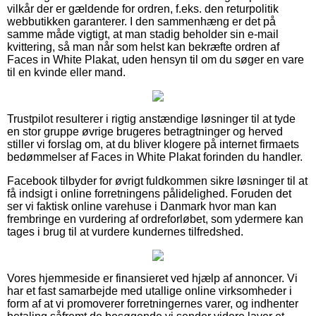
vilkår der er gældende for ordren, f.eks. den returpolitik
webbutikken garanterer. I den sammenhæng er det på
samme måde vigtigt, at man stadig beholder sin e-mail
kvittering, så man når som helst kan bekræfte ordren af
Faces in White Plakat, uden hensyn til om du søger en vare
til en kvinde eller mand.
Trustpilot resulterer i rigtig anstændige løsninger til at tyde
en stor gruppe øvrige brugeres betragtninger og herved
stiller vi forslag om, at du bliver klogere på internet firmaets
bedømmelser af Faces in White Plakat forinden du handler.
Facebook tilbyder for øvrigt fuldkommen sikre løsninger til at
få indsigt i online forretningens pålidelighed. Foruden det
ser vi faktisk online varehuse i Danmark hvor man kan
frembringe en vurdering af ordreforløbet, som ydermere kan
tages i brug til at vurdere kundernes tilfredshed.
Vores hjemmeside er finansieret ved hjælp af annoncer. Vi
har et fast samarbejde med utallige online virksomheder i
form af at vi promoverer forretningernes varer, og indhenter