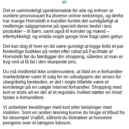
Det er ualmindeligt uproblematisk for alle og enhver at
vurdere prisniveauet fra diverse online webshops, og derfor
har mange Hornsleth e-handler fundet det uundgåeligt at
nedbringe salgspriserne på specielt deres bedst i test
produkter – til børn, samt også til kvinder og mænd –
eftertrykkeligt, og endda nogle gange love fragt uden gebyr.
Det kan dog til hver en tid være gunstigt at kigge forbi et par
forskellige butikker på nettet efter rabat på Facilitate af
Hornsleth før du færdiggør din shopping, således at man er
tryg ved at få fat i den skarpeste pris.
Du må imidlertid ikke undervurdere, at ifald en e-forhandler
markedsfører varer til salg for en udsalgspris der anses for
ubegribelig beskeden, er det i nogle tilfælde være et
kendetegn på en uægte internet forhandler. Shopping med
kort er trods alt en del af et regulativ, hvilket støtter en imod
falske e-forhandlere.
Vi anbefaler bestillinger med kort eller betalinger med
mobilen. Som en anden løsning kunne du bruge et tilbud fra
for eksempel ViaBill, såfremt du tilstræber at honorere
pengene over et længere tidsrum.