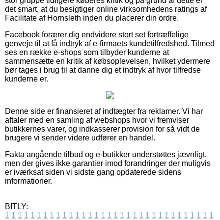
stor gruppe tidligere køberes kritik og på grund af dette er
det smart, at du besigtiger online virksomhedens ratings af
Facilitate af Hornsleth inden du placerer din ordre.
Facebook forærer dig endvidere stort set fortræffelige
genveje til at få indtryk af e-firmaets kundetilfredshed. Tilmed
ses en række e-shops som tilbyder kunderne at
sammensætte en kritik af købsoplevelsen, hvilket ydermere
bør tages i brug til at danne dig et indtryk af hvor tilfredse
kunderne er.
Denne side er finansieret af indtægter fra reklamer. Vi har
aftaler med en samling af webshops hvor vi fremviser
butikkernes varer, og indkasserer provision for så vidt de
brugere vi sender videre udfører en handel.
Fakta angående tilbud og e-butikker understøttes jævnligt,
men der gives ikke garantier imod forandringer der muligvis
er iværksat siden vi sidste gang opdaterede sidens
informationer.
BITLY:
1
1
1
1
1
1
1
1
1
1
1
1
1
1
1
1
1
1
1
1
1
1
1
1
1
1
1
1
1
1
1
1
1