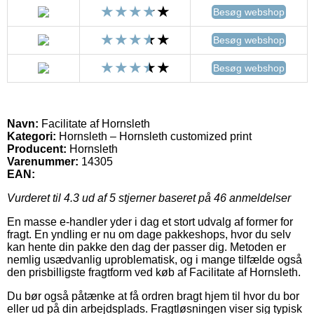
Besøg webshop
Besøg webshop
Besøg webshop
Navn:
Facilitate af Hornsleth
Kategori:
Hornsleth – Hornsleth customized print
Producent:
Hornsleth
Varenummer:
14305
EAN:
Vurderet til
4.3
ud af 5 stjerner baseret på
46
anmeldelser
En masse e-handler yder i dag et stort udvalg af former for
fragt. En yndling er nu om dage pakkeshops, hvor du selv
kan hente din pakke den dag der passer dig. Metoden er
nemlig usædvanlig uproblematisk, og i mange tilfælde også
den prisbilligste fragtform ved køb af Facilitate af Hornsleth.
Du bør også påtænke at få ordren bragt hjem til hvor du bor
eller ud på din arbejdsplads. Fragtløsningen viser sig typisk