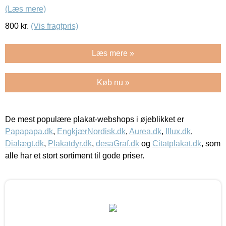
(Læs mere)
800
kr.
(Vis fragtpris)
Læs mere »
Køb nu »
De mest populære plakat-webshops i øjeblikket er
Papapapa.dk
,
EngkjærNordisk.dk
,
Aurea.dk
,
Illux.dk
,
Dialægt.dk
,
Plakatdyr.dk
,
desaGraf.dk
og
Citatplakat.dk
, som
alle har et stort sortiment til gode priser.