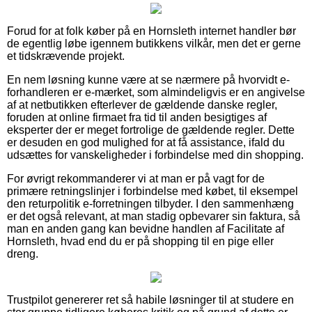
Forud for at folk køber på en Hornsleth internet handler bør
de egentlig løbe igennem butikkens vilkår, men det er gerne
et tidskrævende projekt.
En nem løsning kunne være at se nærmere på hvorvidt e-
forhandleren er e-mærket, som almindeligvis er en angivelse
af at netbutikken efterlever de gældende danske regler,
foruden at online firmaet fra tid til anden besigtiges af
eksperter der er meget fortrolige de gældende regler. Dette
er desuden en god mulighed for at få assistance, ifald du
udsættes for vanskeligheder i forbindelse med din shopping.
For øvrigt rekommanderer vi at man er på vagt for de
primære retningslinjer i forbindelse med købet, til eksempel
den returpolitik e-forretningen tilbyder. I den sammenhæng
er det også relevant, at man stadig opbevarer sin faktura, så
man en anden gang kan bevidne handlen af Facilitate af
Hornsleth, hvad end du er på shopping til en pige eller
dreng.
Trustpilot genererer ret så habile løsninger til at studere en