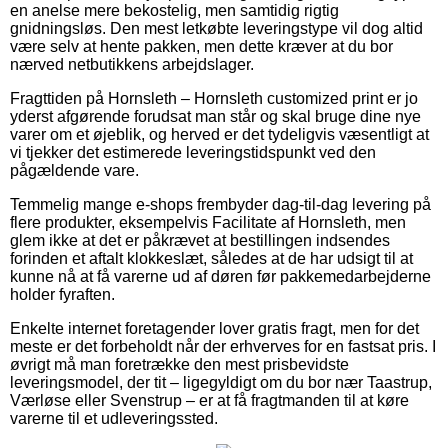
en anelse mere bekostelig, men samtidig rigtig
gnidningsløs. Den mest letkøbte leveringstype vil dog altid
være selv at hente pakken, men dette kræver at du bor
nærved netbutikkens arbejdslager.
Fragttiden på Hornsleth – Hornsleth customized print er jo
yderst afgørende forudsat man står og skal bruge dine nye
varer om et øjeblik, og herved er det tydeligvis væsentligt at
vi tjekker det estimerede leveringstidspunkt ved den
pågældende vare.
Temmelig mange e-shops frembyder dag-til-dag levering på
flere produkter, eksempelvis Facilitate af Hornsleth, men
glem ikke at det er påkrævet at bestillingen indsendes
forinden et aftalt klokkeslæt, således at de har udsigt til at
kunne nå at få varerne ud af døren før pakkemedarbejderne
holder fyraften.
Enkelte internet foretagender lover gratis fragt, men for det
meste er det forbeholdt når der erhverves for en fastsat pris. I
øvrigt må man foretrække den mest prisbevidste
leveringsmodel, der tit – ligegyldigt om du bor nær Taastrup,
Værløse eller Svenstrup – er at få fragtmanden til at køre
varerne til et udleveringssted.