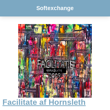
Softexchange
Facilitate af Hornsleth