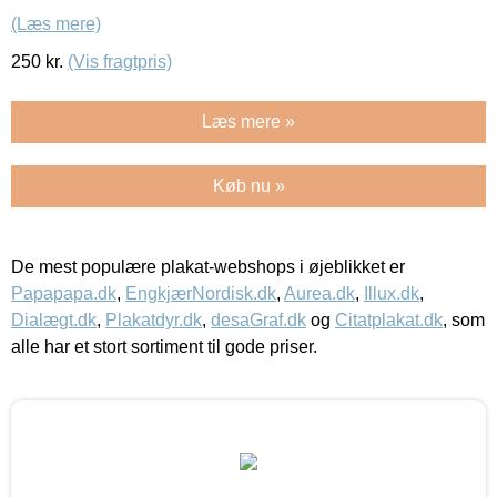
(Læs mere)
250
kr.
(Vis fragtpris)
Læs mere »
Køb nu »
De mest populære plakat-webshops i øjeblikket er
Papapapa.dk
,
EngkjærNordisk.dk
,
Aurea.dk
,
Illux.dk
,
Dialægt.dk
,
Plakatdyr.dk
,
desaGraf.dk
og
Citatplakat.dk
, som
alle har et stort sortiment til gode priser.