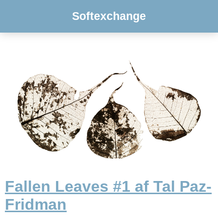
Softexchange
Fallen Leaves #1 af Tal Paz-
Fridman