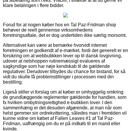
på afbetaling som f.eks. ViaBill, i tilfælde af at du gerne vil
klare betalingen i flere bidder.
Forud for at nogen køber hos en Tal Paz-Fridman shop
behøver de reelt gennemse virksomhedens
forretningsaftale, det er dog undertiden ikke særlig morsomt.
Alternativet kan være at bemærke hvorvidt internet
forretningen er godkendt af e-mærket, fordi det generelt er en
forsikring om at webbutikken lever op til dansk lovgivning,
udover at netshoppen rutinemæssigt evalueres af
sagkyndige som har nøje kendskab til de gældende
regulativer. Derudover tilbydes du chance for bistand, for så
vidt du skulle få problemstillinger i processen med din
bestilling.
Ligeså stiller vi forslag om at køber er omhyggelig omkring
de grundlæggende reglementer gældende for handlen, som
fx hvilken ombytningsrettighed e-butikken lover. I den
sammenhæng er det desuden afgørende, at man når som
helst gemmer sin ordrekvittering, således man i fremtiden vil
kunne vidne om købet af Fallen Leaves #1 af Tal Paz-
Fridman, uafhængig om du er på indkøb til en mand eller
kvinde.