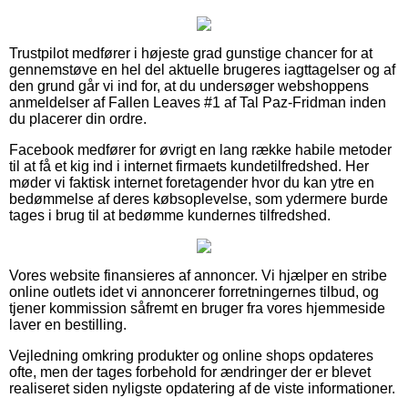
Trustpilot medfører i højeste grad gunstige chancer for at
gennemstøve en hel del aktuelle brugeres iagttagelser og af
den grund går vi ind for, at du undersøger webshoppens
anmeldelser af Fallen Leaves #1 af Tal Paz-Fridman inden
du placerer din ordre.
Facebook medfører for øvrigt en lang række habile metoder
til at få et kig ind i internet firmaets kundetilfredshed. Her
møder vi faktisk internet foretagender hvor du kan ytre en
bedømmelse af deres købsoplevelse, som ydermere burde
tages i brug til at bedømme kundernes tilfredshed.
Vores website finansieres af annoncer. Vi hjælper en stribe
online outlets idet vi annoncerer forretningernes tilbud, og
tjener kommission såfremt en bruger fra vores hjemmeside
laver en bestilling.
Vejledning omkring produkter og online shops opdateres
ofte, men der tages forbehold for ændringer der er blevet
realiseret siden nyligste opdatering af de viste informationer.