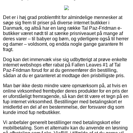
Det er i høj grad problemfrit for almindelige mennesker at
søge sig frem til priser på diverse internet butikker i
Danmark, og altså har en lang række Tal Paz-Fridman e-
butikker været nødt til at sænke prisniveauet på mange af
deres varer – til babyer og børn, og yderligere også til herrer
og damer – voldsomt, og endda nogle gange garantere fri
fragt.
Dog kan det immervæk vise sig udbytterigt at prøve enkelte
internet webshops efter rabat på Fallen Leaves #1 af Tal
Paz-Fridman forud for at du gennemfører din bestilling,
sådan at du er garanteret at modtage den prisbilligste pris.
Man bør ikke desto mindre være opmærksom på, at hvis en
online virksomhed frembyder deres produkter for en pris der
er uforståeligt fremragende, så kan det tit være et tegn på en
fup internet virksomhed. Bestillinger med betalingskort er
imidlertid en del af en bestemmelse, der forsvarer dig som
kunde imod fup netbutikker.
Vi anbefaler generelt bestillinger med betalingskort eller
mobilbetaling. Som et alternativ kan du anvende en løsning