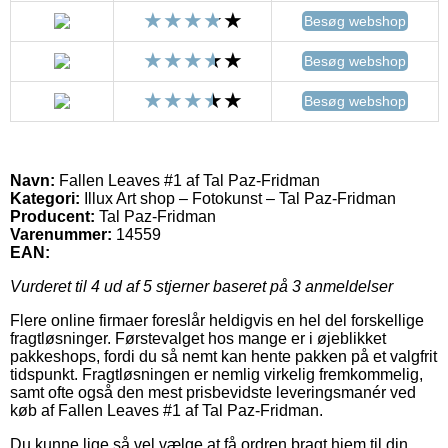
Besøg webshop
Besøg webshop
Besøg webshop
Navn:
Fallen Leaves #1 af Tal Paz-Fridman
Kategori:
Illux Art shop – Fotokunst – Tal Paz-Fridman
Producent:
Tal Paz-Fridman
Varenummer:
14559
EAN:
Vurderet til
4
ud af 5 stjerner baseret på
3
anmeldelser
Flere online firmaer foreslår heldigvis en hel del forskellige
fragtløsninger. Førstevalget hos mange er i øjeblikket
pakkeshops, fordi du så nemt kan hente pakken på et valgfrit
tidspunkt. Fragtløsningen er nemlig virkelig fremkommelig,
samt ofte også den mest prisbevidste leveringsmanér ved
køb af Fallen Leaves #1 af Tal Paz-Fridman.
Du kunne lige så vel vælge at få ordren bragt hjem til din