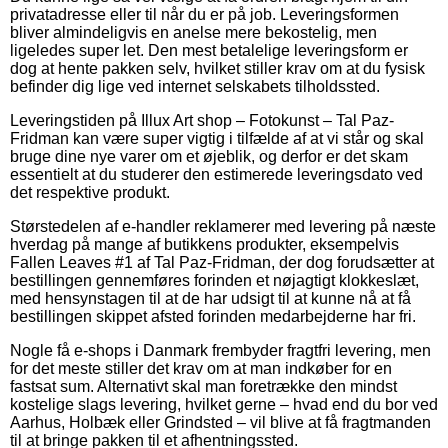
privatadresse eller til når du er på job. Leveringsformen
bliver almindeligvis en anelse mere bekostelig, men
ligeledes super let. Den mest betalelige leveringsform er
dog at hente pakken selv, hvilket stiller krav om at du fysisk
befinder dig lige ved internet selskabets tilholdssted.
Leveringstiden på Illux Art shop – Fotokunst – Tal Paz-
Fridman kan være super vigtig i tilfælde af at vi står og skal
bruge dine nye varer om et øjeblik, og derfor er det skam
essentielt at du studerer den estimerede leveringsdato ved
det respektive produkt.
Størstedelen af e-handler reklamerer med levering på næste
hverdag på mange af butikkens produkter, eksempelvis
Fallen Leaves #1 af Tal Paz-Fridman, der dog forudsætter at
bestillingen gennemføres forinden et nøjagtigt klokkeslæt,
med hensynstagen til at de har udsigt til at kunne nå at få
bestillingen skippet afsted forinden medarbejderne har fri.
Nogle få e-shops i Danmark frembyder fragtfri levering, men
for det meste stiller det krav om at man indkøber for en
fastsat sum. Alternativt skal man foretrække den mindst
kostelige slags levering, hvilket gerne – hvad end du bor ved
Aarhus, Holbæk eller Grindsted – vil blive at få fragtmanden
til at bringe pakken til et afhentningssted.