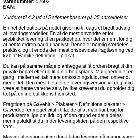
Varenummer:
52602
EAN:
Vurderet til
4.2
ud af 5 stjerner baseret på
35
anmeldelser
En hel del outlets på nettet giver nu til dags et bredt udvalg
af leveringsmodeller. En af de mest anvendte er for
øjeblikket levering til en pakkeshop, hvor det er nemt for dig
at hente ordren når du har lyst. Denne er nemlig særdeles
praktisk, og tit endda den mest prisbevidste fragtløsning ved
køb af Familie definition – plakat.
Du kan på samme måde planlægge at få ordren bragt til din
private bopæl eller ud til din arbejdsplads. Muligheden er en
gang i mellem en tak mere omkostningsfuld, men omvendt
meget let. Den mest betalelige leveringsversion vil dog altid
være at hente varerne selv, hvilket kræver at du opholder dig
tæt på online butikkens hjemsted.
Fragttiden på Gavehit > Plakater > Definitions plakater >
Gaveideer er meget vital i tilfælde af at man har brug for
produkterne lige om lidt, og af den grund er det aldeles
meningsfuldt at du finder leveringstiden på den respektive
vare.
Masser af e-shops giver dag-til-dag levering på mange varer,