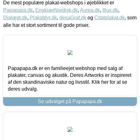
De mest populære plakat-webshops i øjeblikket er
Papapapa.dk
,
EngkjærNordisk.dk
,
Aurea.dk
,
Illux.dk
,
Dialægt.dk
,
Plakatdyr.dk
,
desaGraf.dk
og
Citatplakat.dk
, som
alle har et stort sortiment til gode priser.
Papapapa.dk er en familieejet webshop med salg af
plakater, canvas og akustik. Deres Artworks er inspireret
af den skandinaviske natur og livsstil. Klik her for at se
deres udvalg.
Se udvalget på Papapapa.dk