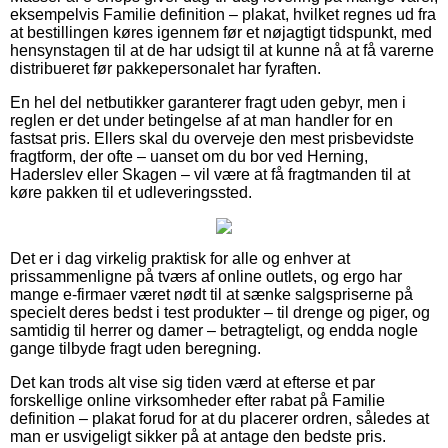
eksempelvis Familie definition – plakat, hvilket regnes ud fra
at bestillingen køres igennem før et nøjagtigt tidspunkt, med
hensynstagen til at de har udsigt til at kunne nå at få varerne
distribueret før pakkepersonalet har fyraften.
En hel del netbutikker garanterer fragt uden gebyr, men i
reglen er det under betingelse af at man handler for en
fastsat pris. Ellers skal du overveje den mest prisbevidste
fragtform, der ofte – uanset om du bor ved Herning,
Haderslev eller Skagen – vil være at få fragtmanden til at
køre pakken til et udleveringssted.
Det er i dag virkelig praktisk for alle og enhver at
prissammenligne på tværs af online outlets, og ergo har
mange e-firmaer været nødt til at sænke salgspriserne på
specielt deres bedst i test produkter – til drenge og piger, og
samtidig til herrer og damer – betragteligt, og endda nogle
gange tilbyde fragt uden beregning.
Det kan trods alt vise sig tiden værd at efterse et par
forskellige online virksomheder efter rabat på Familie
definition – plakat forud for at du placerer ordren, således at
man er usvigeligt sikker på at antage den bedste pris.