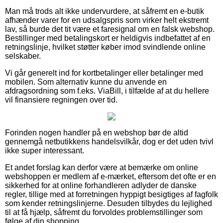
Man må trods alt ikke undervurdere, at såfremt en e-butik
afhænder varer for en udsalgspris som virker helt ekstremt
lav, så burde det tit være et faresignal om en falsk webshop.
Bestillinger med betalingskort er heldigvis indbefattet af en
retningslinje, hvilket støtter køber imod svindlende online
selskaber.
Vi går generelt ind for kortbetalinger eller betalinger med
mobilen. Som alternativ kunne du anvende en
afdragsordning som f.eks. ViaBill, i tilfælde af at du hellere
vil finansiere regningen over tid.
Forinden nogen handler på en webshop bør de altid
gennemgå netbutikkens handelsvilkår, dog er det uden tvivl
ikke super interessant.
Et andet forslag kan derfor være at bemærke om online
webshoppen er medlem af e-mærket, eftersom det ofte er en
sikkerhed for at online forhandleren adlyder de danske
regler, tillige med at forretningen hyppigt besigtiges af fagfolk
som kender retningslinjerne. Desuden tilbydes du lejlighed
til at få hjælp, såfremt du forvoldes problemstillinger som
følge af din shopping.