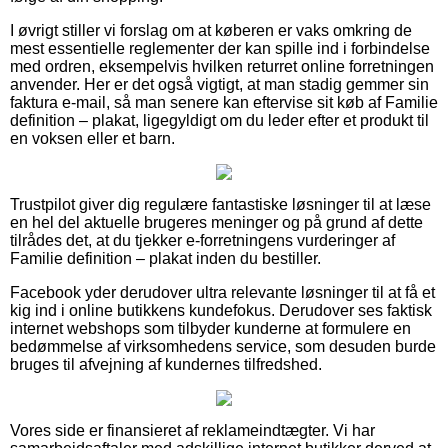
I øvrigt stiller vi forslag om at køberen er vaks omkring de
mest essentielle reglementer der kan spille ind i forbindelse
med ordren, eksempelvis hvilken returret online forretningen
anvender. Her er det også vigtigt, at man stadig gemmer sin
faktura e-mail, så man senere kan eftervise sit køb af Familie
definition – plakat, ligegyldigt om du leder efter et produkt til
en voksen eller et barn.
Trustpilot giver dig regulære fantastiske løsninger til at læse
en hel del aktuelle brugeres meninger og på grund af dette
tilrådes det, at du tjekker e-forretningens vurderinger af
Familie definition – plakat inden du bestiller.
Facebook yder derudover ultra relevante løsninger til at få et
kig ind i online butikkens kundefokus. Derudover ses faktisk
internet webshops som tilbyder kunderne at formulere en
bedømmelse af virksomhedens service, som desuden burde
bruges til afvejning af kundernes tilfredshed.
Vores side er finansieret af reklameindtægter. Vi har