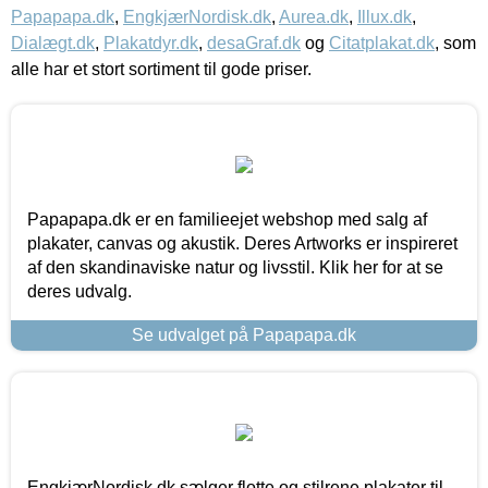
Papapapa.dk
,
EngkjærNordisk.dk
,
Aurea.dk
,
Illux.dk
,
Dialægt.dk
,
Plakatdyr.dk
,
desaGraf.dk
og
Citatplakat.dk
, som
alle har et stort sortiment til gode priser.
Papapapa.dk er en familieejet webshop med salg af
plakater, canvas og akustik. Deres Artworks er inspireret
af den skandinaviske natur og livsstil. Klik her for at se
deres udvalg.
Se udvalget på Papapapa.dk
EngkjærNordisk.dk sælger flotte og stilrene plakater til