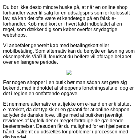
Du bør ikke desto mindre huske på, at når en online shop
forhandler varer til salg for en udsalgspris som er kolossalt
lav, så kan det ofte være et kendetegn på en falsk e-
forhandler. Køb med kort er i hvert fald indbefattet af en
regel, som dækker dig som køber overfor snydagtige
webshops.
Vi anbefaler generelt køb med betalingskort eller
mobilbetaling. Som alternativ kan du benytte en løsning som
eksempelvis ViaBill, forudsat du hellere vil afdrage beløbet
over en længere periode.
Før nogen shopper i en butik bør man sådan set gøre sig
bekendt med indholdet af shoppens forretningsaftale, dog er
det i reglen en omfattende opgave.
Et nemmere alternativ er at tjekke om e-handlen er tilsluttet
e-mærket, da det typisk er en garanti for at online shoppen
adlyder de danske love, tillige med at butikken jævnligt
revideres af fagfolk der er meget fortrolige de gældende
bestemmelser. Desuden får du mulighed for en hjælpende
hånd, såfremt du udsættes for problemer i processen med
din handel.