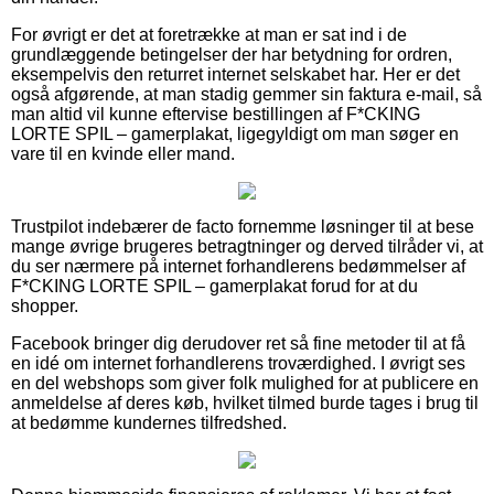
For øvrigt er det at foretrække at man er sat ind i de
grundlæggende betingelser der har betydning for ordren,
eksempelvis den returret internet selskabet har. Her er det
også afgørende, at man stadig gemmer sin faktura e-mail, så
man altid vil kunne eftervise bestillingen af F*CKING
LORTE SPIL – gamerplakat, ligegyldigt om man søger en
vare til en kvinde eller mand.
Trustpilot indebærer de facto fornemme løsninger til at bese
mange øvrige brugeres betragtninger og derved tilråder vi, at
du ser nærmere på internet forhandlerens bedømmelser af
F*CKING LORTE SPIL – gamerplakat forud for at du
shopper.
Facebook bringer dig derudover ret så fine metoder til at få
en idé om internet forhandlerens troværdighed. I øvrigt ses
en del webshops som giver folk mulighed for at publicere en
anmeldelse af deres køb, hvilket tilmed burde tages i brug til
at bedømme kundernes tilfredshed.