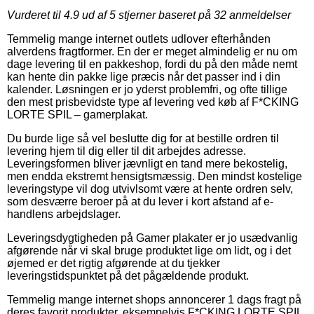
Vurderet til
4.9
ud af 5 stjerner baseret på
32
anmeldelser
Temmelig mange internet outlets udlover efterhånden
alverdens fragtformer. En der er meget almindelig er nu om
dage levering til en pakkeshop, fordi du på den måde nemt
kan hente din pakke lige præcis når det passer ind i din
kalender. Løsningen er jo yderst problemfri, og ofte tillige
den mest prisbevidste type af levering ved køb af F*CKING
LORTE SPIL – gamerplakat.
Du burde lige så vel beslutte dig for at bestille ordren til
levering hjem til dig eller til dit arbejdes adresse.
Leveringsformen bliver jævnligt en tand mere bekostelig,
men endda ekstremt hensigtsmæssig. Den mindst kostelige
leveringstype vil dog utvivlsomt være at hente ordren selv,
som desværre beroer på at du lever i kort afstand af e-
handlens arbejdslager.
Leveringsdygtigheden på Gamer plakater er jo usædvanlig
afgørende når vi skal bruge produktet lige om lidt, og i det
øjemed er det rigtig afgørende at du tjekker
leveringstidspunktet på det pågældende produkt.
Temmelig mange internet shops annoncerer 1 dags fragt på
deres favorit produkter, eksempelvis F*CKING LORTE SPIL