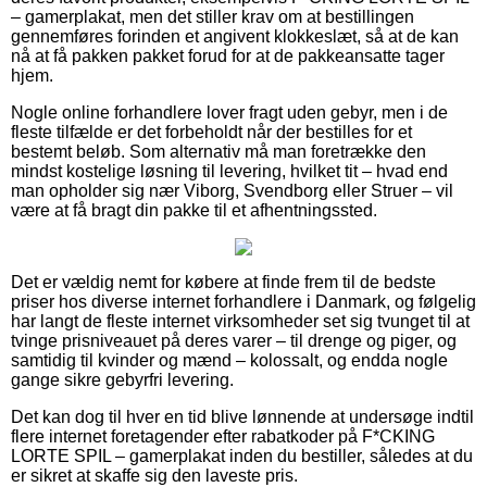
– gamerplakat, men det stiller krav om at bestillingen
gennemføres forinden et angivent klokkeslæt, så at de kan
nå at få pakken pakket forud for at de pakkeansatte tager
hjem.
Nogle online forhandlere lover fragt uden gebyr, men i de
fleste tilfælde er det forbeholdt når der bestilles for et
bestemt beløb. Som alternativ må man foretrække den
mindst kostelige løsning til levering, hvilket tit – hvad end
man opholder sig nær Viborg, Svendborg eller Struer – vil
være at få bragt din pakke til et afhentningssted.
Det er vældig nemt for købere at finde frem til de bedste
priser hos diverse internet forhandlere i Danmark, og følgelig
har langt de fleste internet virksomheder set sig tvunget til at
tvinge prisniveauet på deres varer – til drenge og piger, og
samtidig til kvinder og mænd – kolossalt, og endda nogle
gange sikre gebyrfri levering.
Det kan dog til hver en tid blive lønnende at undersøge indtil
flere internet foretagender efter rabatkoder på F*CKING
LORTE SPIL – gamerplakat inden du bestiller, således at du
er sikret at skaffe sig den laveste pris.