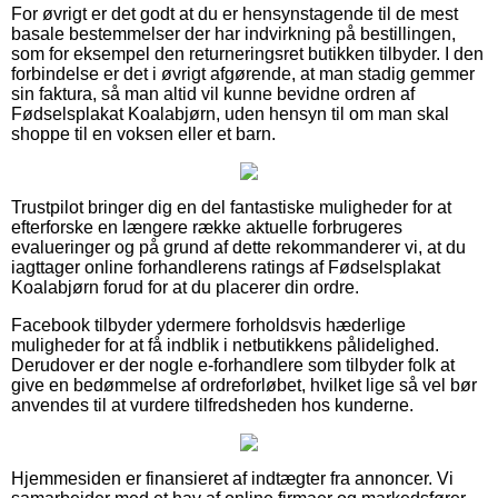
For øvrigt er det godt at du er hensynstagende til de mest
basale bestemmelser der har indvirkning på bestillingen,
som for eksempel den returneringsret butikken tilbyder. I den
forbindelse er det i øvrigt afgørende, at man stadig gemmer
sin faktura, så man altid vil kunne bevidne ordren af
Fødselsplakat Koalabjørn, uden hensyn til om man skal
shoppe til en voksen eller et barn.
Trustpilot bringer dig en del fantastiske muligheder for at
efterforske en længere række aktuelle forbrugeres
evalueringer og på grund af dette rekommanderer vi, at du
iagttager online forhandlerens ratings af Fødselsplakat
Koalabjørn forud for at du placerer din ordre.
Facebook tilbyder ydermere forholdsvis hæderlige
muligheder for at få indblik i netbutikkens pålidelighed.
Derudover er der nogle e-forhandlere som tilbyder folk at
give en bedømmelse af ordreforløbet, hvilket lige så vel bør
anvendes til at vurdere tilfredsheden hos kunderne.
Hjemmesiden er finansieret af indtægter fra annoncer. Vi