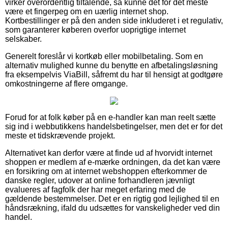
virker overordentlig tiltalende, så kunne det for det meste
være et fingerpeg om en uærlig internet shop.
Kortbestillinger er på den anden side inkluderet i et regulativ,
som garanterer køberen overfor uoprigtige internet
selskaber.
Generelt foreslår vi kortkøb eller mobilbetaling. Som en
alternativ mulighed kunne du benytte en afbetalingsløsning
fra eksempelvis ViaBill, såfremt du har til hensigt at godtgøre
omkostningerne af flere omgange.
Forud for at folk køber på en e-handler kan man reelt sætte
sig ind i webbutikkens handelsbetingelser, men det er for det
meste et tidskrævende projekt.
Alternativet kan derfor være at finde ud af hvorvidt internet
shoppen er medlem af e-mærke ordningen, da det kan være
en forsikring om at internet webshoppen efterkommer de
danske regler, udover at online forhandleren jævnligt
evalueres af fagfolk der har meget erfaring med de
gældende bestemmelser. Det er en rigtig god lejlighed til en
håndsrækning, ifald du udsættes for vanskeligheder ved din
handel.