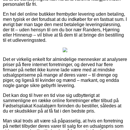
personalet får fri.
En hel del online butikker frembyder levering uden betaling,
men typisk er det forudsat at du indkøber for en fastsat sum. I
øvrigt bør man tage den mest betalelige leveringsløsning,
der tit – uden hensyn til om du bor nær Randers, Hjørring
eller Hinnerup – vil blive at få dem til at bringe din bestilling
til et udleveringssted.
Det er virkelig enkelt for almindelige mennesker at analysere
priser på flere internet forretninger, og derved har flere
firmaer på nettet ikke kunne lade være med at mindske
udsalgspriserne på mange af deres varer – til drenge og
piger, og ligeså til kvinder og mænd – markant, og endda
nogle gange sikre gebyrfri levering.
Det kan dog til hver en tid vise sig udbytterigt at
sammenligne en række online forretninger efter tilbud på
Fødselsplakat Koalabjørn forinden du bestiller, således at
du er skudsikker på at få fat i den bedste pris.
Man skal trods alt være så påpasselig, at hvis en forretning
på nettet tilbyder deres varer til salg for en udsalgspris som