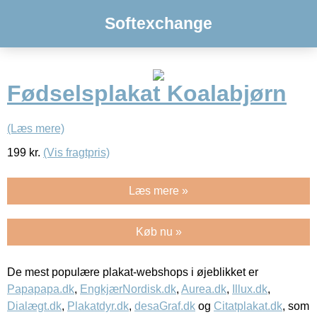
Softexchange
Fødselsplakat Koalabjørn
(Læs mere)
199
kr.
(Vis fragtpris)
Læs mere »
Køb nu »
De mest populære plakat-webshops i øjeblikket er
Papapapa.dk
,
EngkjærNordisk.dk
,
Aurea.dk
,
Illux.dk
,
Dialægt.dk
,
Plakatdyr.dk
,
desaGraf.dk
og
Citatplakat.dk
, som