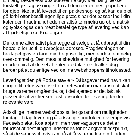
En lang række e-shops udlover heldigvis en lang række
forskellige fragtløsninger. En af dem der er mest populær er
for øjeblikket at få leveret til en pakkeshop, og så kan du blot
gå forbi efter bestillingen lige præcis når det passer ind i din
kalender. Fragtmuligheden er altså temmelig uproblematisk,
og typisk også den mest betalelige type af levering ved køb
af Fødselsplakat Koalabjørn.
Du kunne alternativt planlægge at vælge at få udbragt til din
bopæl eller ud til dit arbejdes adresse. Fragtløsningen er
beklageligvis en tand mindre prisbillig, men endda temmelig
overkommelig. Den mest prisbevidste mulighed for levering
er uden tvivl at du selv henter produkterne, hvilket dog
beroer på at du er lige ved online webshoppens tilholdssted.
Leveringstiden på Fødselstavle > Dåbsgaver med navn kan
i nogle tilfælde være ekstremt relevant om man absolut skal
bruge varerne omgående, og i det øjemed er det faktisk
passende at vi checker tidshorisonten for levering for den
relevante vare.
Adskillige internet webshops stiller garanti om muligheden
for dag-til-dag levering på adskillige produkter, eksempelvis
Fødselsplakat Koalabjørn, men vær vagtsom da det er
forudsat at bestillingen indsendes før et angivent tidspunkt,
så at de sandsynligvis kan nå at få varerne klargjort inden