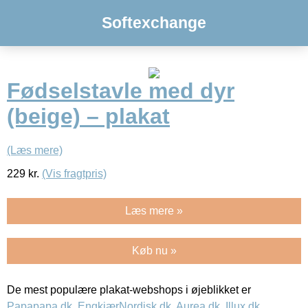
Softexchange
Fødselstavle med dyr
(beige) – plakat
(Læs mere)
229
kr.
(Vis fragtpris)
Læs mere »
Køb nu »
De mest populære plakat-webshops i øjeblikket er
Papapapa.dk
,
EngkjærNordisk.dk
,
Aurea.dk
,
Illux.dk
,