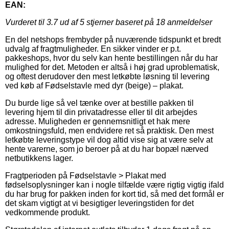
EAN:
Vurderet til
3.7
ud af 5 stjerner baseret på
18
anmeldelser
En del netshops frembyder på nuværende tidspunkt et bredt
udvalg af fragtmuligheder. En sikker vinder er p.t.
pakkeshops, hvor du selv kan hente bestillingen når du har
mulighed for det. Metoden er altså i høj grad uproblematisk,
og oftest derudover den mest letkøbte løsning til levering
ved køb af Fødselstavle med dyr (beige) – plakat.
Du burde lige så vel tænke over at bestille pakken til
levering hjem til din privatadresse eller til dit arbejdes
adresse. Muligheden er gennemsnitligt et hak mere
omkostningsfuld, men endvidere ret så praktisk. Den mest
letkøbte leveringstype vil dog altid vise sig at være selv at
hente varerne, som jo beroer på at du har bopæl nærved
netbutikkens lager.
Fragtperioden på Fødselstavle > Plakat med
fødselsoplysninger kan i nogle tilfælde være rigtig vigtig ifald
du har brug for pakken inden for kort tid, så med det formål er
det skam vigtigt at vi besigtiger leveringstiden for det
vedkommende produkt.