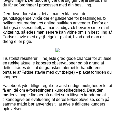
lovgivningen. Derudover giver det dig genvej til støtte, når
du får udfordringer i processen med din bestilling.
Derudover foreslåes det at man er klar over de
grundlæggende vilkår der er gældende for bestillingen, fx
hvilken returneringsret online butikken anvender. Derfor er
det også essesentielt, at man stadigvæk bevarer sin e-mail
kvittering, således man senere kan vidne om sin bestilling af
Fødselstavle med dyr (beige) – plakat, hvad end man er
dreng eller pige.
Trustpilot resulterer i i højeste grad gode chancer for at læse
en række aktuelle køberes observationer og på grund af
dette tilrådes det, at du gransker internet forhandlerens
omtaler af Fødselstavle med dyr (beige) – plakat forinden du
shopper.
Facebook yder tillige regulære anstændige muligheder for at
få en idé om e-forretningens kundetilfredshed. Desuden
møder vi nogle firmaer på nettet som tilbyder kunderne at
tilkendegive en evaluering af deres købsoplevelse, som på
samme måde bør anvendes til at afveje tidligere kunders
oplevelser.