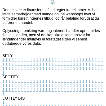
Denne side er finansieret af indtægter fra reklamer. Vi har
tætte samarbejder med mange online webshops hvor vi
formidler forretningernes tilbud, og får betaling forudsat du
udfører en handel.
Oplysninger omkring varer og internet handler opretholdes
fra tid til anden, men vi ønsker ikke at tage ansvar for
ændringer der muligvis er foretaget siden vi senest
opdaterede vores data.
BITLY:
1
1
1
1
1
1
1
1
1
1
1
1
1
1
1
1
1
1
1
1
1
1
1
1
1
1
1
1
1
1
1
1
1
1
1
1
1
1
1
1
1
1
1
1
1
1
1
1
1
1
1
1
1
1
1
1
1
1
1
1
1
1
1
1
1
1
1
1
1
1
1
1
1
1
1
1
1
1
1
1
1
1
1
1
1
1
1
1
1
1
1
1
1
1
1
1
1
1
1
1
SPOTIFY:
1
1
1
1
1
1
1
1
1
1
1
1
1
1
1
1
1
1
1
1
1
1
1
1
1
1
1
1
1
1
1
1
1
1
1
1
1
1
1
1
1
1
1
1
1
1
1
1
1
1
1
1
1
1
1
1
1
1
1
1
1
1
1
1
1
1
1
1
1
1
1
1
1
1
1
1
1
1
1
1
1
1
1
1
1
1
1
1
1
1
1
1
1
1
1
1
1
1
1
1
CUTTLY BIO:
1