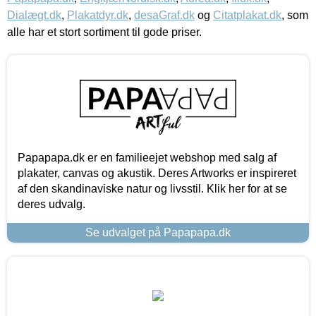
Dialægt.dk
,
Plakatdyr.dk
,
desaGraf.dk
og
Citatplakat.dk
, som
alle har et stort sortiment til gode priser.
Papapapa.dk er en familieejet webshop med salg af
plakater, canvas og akustik. Deres Artworks er inspireret
af den skandinaviske natur og livsstil. Klik her for at se
deres udvalg.
Se udvalget på Papapapa.dk