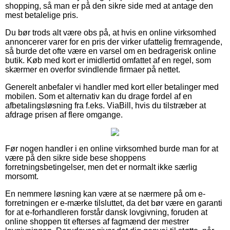
shopping, så man er på den sikre side med at antage den
mest betalelige pris.
Du bør trods alt være obs på, at hvis en online virksomhed
annoncerer varer for en pris der virker ufattelig fremragende,
så burde det ofte være en varsel om en bedragerisk online
butik. Køb med kort er imidlertid omfattet af en regel, som
skærmer en overfor svindlende firmaer på nettet.
Generelt anbefaler vi handler med kort eller betalinger med
mobilen. Som et alternativ kan du drage fordel af en
afbetalingsløsning fra f.eks. ViaBill, hvis du tilstræber at
afdrage prisen af flere omgange.
Før nogen handler i en online virksomhed burde man for at
være på den sikre side bese shoppens
forretningsbetingelser, men det er normalt ikke særlig
morsomt.
En nemmere løsning kan være at se nærmere på om e-
forretningen er e-mærke tilsluttet, da det bør være en garanti
for at e-forhandleren forstår dansk lovgivning, foruden at
online shoppen tit efterses af fagmænd der mestrer