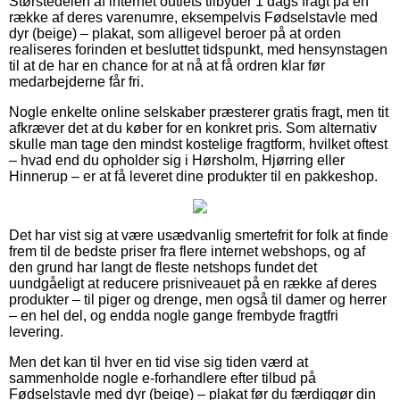
Størstedelen af internet outlets tilbyder 1 dags fragt på en
række af deres varenumre, eksempelvis Fødselstavle med
dyr (beige) – plakat, som alligevel beroer på at orden
realiseres forinden et besluttet tidspunkt, med hensynstagen
til at de har en chance for at nå at få ordren klar før
medarbejderne får fri.
Nogle enkelte online selskaber præsterer gratis fragt, men tit
afkræver det at du køber for en konkret pris. Som alternativ
skulle man tage den mindst kostelige fragtform, hvilket oftest
– hvad end du opholder sig i Hørsholm, Hjørring eller
Hinnerup – er at få leveret dine produkter til en pakkeshop.
Det har vist sig at være usædvanlig smertefrit for folk at finde
frem til de bedste priser fra flere internet webshops, og af
den grund har langt de fleste netshops fundet det
uundgåeligt at reducere prisniveauet på en række af deres
produkter – til piger og drenge, men også til damer og herrer
– en hel del, og endda nogle gange frembyde fragtfri
levering.
Men det kan til hver en tid vise sig tiden værd at
sammenholde nogle e-forhandlere efter tilbud på
Fødselstavle med dyr (beige) – plakat før du færdiggør din