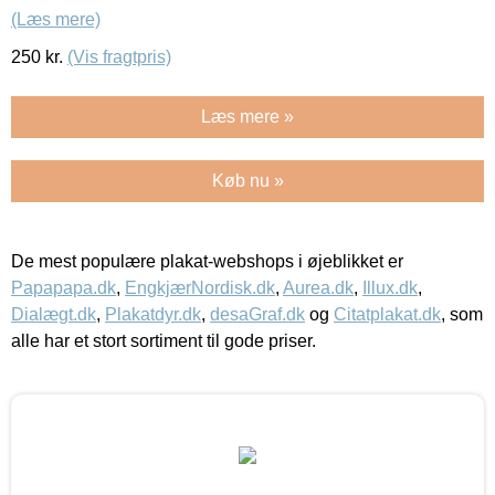
(Læs mere)
250
kr.
(Vis fragtpris)
Læs mere »
Køb nu »
De mest populære plakat-webshops i øjeblikket er
Papapapa.dk
,
EngkjærNordisk.dk
,
Aurea.dk
,
Illux.dk
,
Dialægt.dk
,
Plakatdyr.dk
,
desaGraf.dk
og
Citatplakat.dk
, som
alle har et stort sortiment til gode priser.