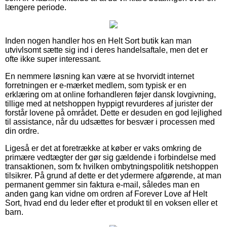
længere periode.
Inden nogen handler hos en Helt Sort butik kan man
utvivlsomt sætte sig ind i deres handelsaftale, men det er
ofte ikke super interessant.
En nemmere løsning kan være at se hvorvidt internet
forretningen er e-mærket medlem, som typisk er en
erklæring om at online forhandleren føjer dansk lovgivning,
tillige med at netshoppen hyppigt revurderes af jurister der
forstår lovene på området. Dette er desuden en god lejlighed
til assistance, når du udsættes for besvær i processen med
din ordre.
Ligeså er det at foretrække at køber er vaks omkring de
primære vedtægter der gør sig gældende i forbindelse med
transaktionen, som fx hvilken ombytningspolitik netshoppen
tilsikrer. På grund af dette er det ydermere afgørende, at man
permanent gemmer sin faktura e-mail, således man en
anden gang kan vidne om ordren af Forever Love af Helt
Sort, hvad end du leder efter et produkt til en voksen eller et
barn.