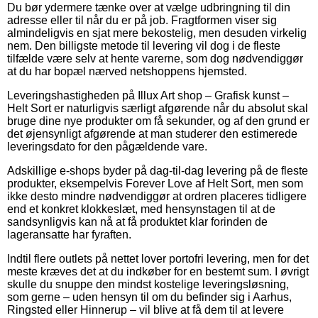
Du bør ydermere tænke over at vælge udbringning til din
adresse eller til når du er på job. Fragtformen viser sig
almindeligvis en sjat mere bekostelig, men desuden virkelig
nem. Den billigste metode til levering vil dog i de fleste
tilfælde være selv at hente varerne, som dog nødvendiggør
at du har bopæl nærved netshoppens hjemsted.
Leveringshastigheden på Illux Art shop – Grafisk kunst –
Helt Sort er naturligvis særligt afgørende når du absolut skal
bruge dine nye produkter om få sekunder, og af den grund er
det øjensynligt afgørende at man studerer den estimerede
leveringsdato for den pågældende vare.
Adskillige e-shops byder på dag-til-dag levering på de fleste
produkter, eksempelvis Forever Love af Helt Sort, men som
ikke desto mindre nødvendiggør at ordren placeres tidligere
end et konkret klokkeslæt, med hensynstagen til at de
sandsynligvis kan nå at få produktet klar forinden de
lageransatte har fyraften.
Indtil flere outlets på nettet lover portofri levering, men for det
meste kræves det at du indkøber for en bestemt sum. I øvrigt
skulle du snuppe den mindst kostelige leveringsløsning,
som gerne – uden hensyn til om du befinder sig i Aarhus,
Ringsted eller Hinnerup – vil blive at få dem til at levere