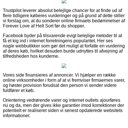
Trustpilot leverer absolut belejlige chancer for at finde ud af
flere tidligere køberes vurderinger og på grund af dette stiller
vi forslag om, at du sonderer online firmaets bedømmelser af
Forever Love af Helt Sort før du shopper.
Facebook byder på tilsvarende evigt belejlige metoder til at
få et kig ind i internet forretningens popularitet. Her ses
nogle webbutikker som gør det muligt at forfatte en vurdering
af deres køb, hvilket desuden burde udnyttes til afvejning af
tilfredsheden hos kunderne.
Vores side finansieres af annoncer. Vi hjælper en række
online virksomheder i form af at vi fremviser firmaernes varer,
og høster provision forudsat den person vi sender videre
fuldfører et køb.
Orientering vedrørende varer og internet outlets ajourføres
nu og da, men der gives ikke garantier imod korrektioner der
potentielt er realiseret siden vi senest opdaterede websitets
informationer.