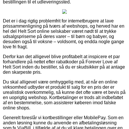
bestillingen til et udleveringssted.
Det er i dag rigtig problemfrit for internetbrugere at lave
prissammenligning på tværs af webshops, og herved har en
hel del Helt Sort online selskaber været nødt til at trykke
udsalgspriserne på deres varer – til børn og babyer, og
desuden også til voksne – voldsomt, og endda nogle gange
love fri fragt.
Derfor kan det alligevel blive profitabelt at inspicere et par
forhandlere på nettet efter rabatkoder på Forever Love af
Helt Sort inden du bestiller, så du er skudsikker på at antage
den skarpeste pris.
Du skal alligevel være omhyggelig med, at når en online
virksomhed udbyder et produkt til salg for en pris der er
urealistisk overkommelig, så kunne det ofte være et bevis på
en uoprigtig webshop. Kortbetalinger er trods alt indbefattet
af en bestemmelse, som assisterer køberen imod falske
online shops.
Generelt foreslår vi kortbestillinger eller MobilePay. Som en
anden løsning kunne du anvende en afbetalingsløsning
som fx ViaBill, i tilfælde af at du vil klare betalingen over en