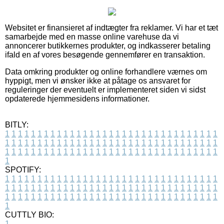
Websitet er finansieret af indtægter fra reklamer. Vi har et tæt
samarbejde med en masse online varehuse da vi
annoncerer butikkernes produkter, og indkasserer betaling
ifald en af vores besøgende gennemfører en transaktion.
Data omkring produkter og online forhandlere værnes om
hyppigt, men vi ønsker ikke at påtage os ansvaret for
reguleringer der eventuelt er implementeret siden vi sidst
opdaterede hjemmesidens informationer.
BITLY:
1
1
1
1
1
1
1
1
1
1
1
1
1
1
1
1
1
1
1
1
1
1
1
1
1
1
1
1
1
1
1
1
1
1
1
1
1
1
1
1
1
1
1
1
1
1
1
1
1
1
1
1
1
1
1
1
1
1
1
1
1
1
1
1
1
1
1
1
1
1
1
1
1
1
1
1
1
1
1
1
1
1
1
1
1
1
1
1
1
1
1
1
1
1
1
1
1
1
1
1
SPOTIFY:
1
1
1
1
1
1
1
1
1
1
1
1
1
1
1
1
1
1
1
1
1
1
1
1
1
1
1
1
1
1
1
1
1
1
1
1
1
1
1
1
1
1
1
1
1
1
1
1
1
1
1
1
1
1
1
1
1
1
1
1
1
1
1
1
1
1
1
1
1
1
1
1
1
1
1
1
1
1
1
1
1
1
1
1
1
1
1
1
1
1
1
1
1
1
1
1
1
1
1
1
CUTTLY BIO:
1