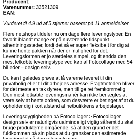
Producent:
Varenummer:
33521309
EAN:
Vurderet til
4.9
ud af 5 stjerner baseret på
11
anmeldelser
Flere netshops tildeler nu om dage flere leveringstyper. En
favorit iblandt mange er på nuværende tidspunkt
afhentningssteder, fordi det så er super fleksibelt for dig at
kunne hente pakken når der er mulighed for det.
Leveringsformen er jo særdeles simpel, og tit endda den
mest letkøbte leveringstype ved køb af Fotocollage med 54
billeder – design selv.
Du kan ligeledes prøve at få varerne leveret til din
privatbolig eller til dit arbejdes adresse. Fragtmetoden bliver
for det meste en tak dyrere, men tillige ret fremkommelig.
Den mest letkøbte leveringsmanér kan ikke benægtes at
være selv at hente ordren, som desværre er betinget af at du
opholder dig i kort afstand af netbutikkens arbejdslager.
Leveringsdygtigheden på Fotocollager > Fotocollager –
design selv er naturligvis ualmindeligt vigtig såfremt du skal
bruge produkterne omgående, så af den grund er det
fuldkommen på sin plads at du gransker den estimerede
leveringstid på den relevante vare.