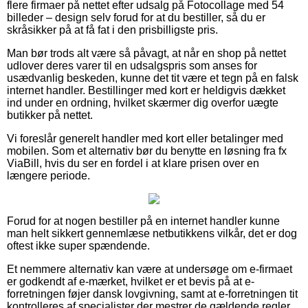
flere firmaer på nettet efter udsalg på Fotocollage med 54
billeder – design selv forud for at du bestiller, så du er
skråsikker på at få fat i den prisbilligste pris.
Man bør trods alt være så påvagt, at når en shop på nettet
udlover deres varer til en udsalgspris som anses for
usædvanlig beskeden, kunne det tit være et tegn på en falsk
internet handler. Bestillinger med kort er heldigvis dækket
ind under en ordning, hvilket skærmer dig overfor uægte
butikker på nettet.
Vi foreslår generelt handler med kort eller betalinger med
mobilen. Som et alternativ bør du benytte en løsning fra fx
ViaBill, hvis du ser en fordel i at klare prisen over en
længere periode.
Forud for at nogen bestiller på en internet handler kunne
man helt sikkert gennemlæse netbutikkens vilkår, det er dog
oftest ikke super spændende.
Et nemmere alternativ kan være at undersøge om e-firmaet
er godkendt af e-mærket, hvilket er et bevis på at e-
forretningen føjer dansk lovgivning, samt at e-forretningen tit
kontrolleres af specialister der mestrer de gældende regler.