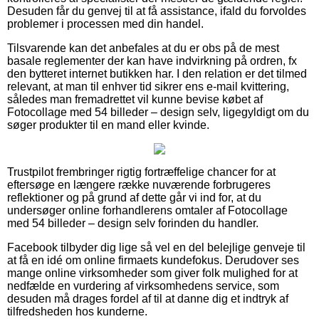
Desuden får du genvej til at få assistance, ifald du forvoldes
problemer i processen med din handel.
Tilsvarende kan det anbefales at du er obs på de mest
basale reglementer der kan have indvirkning på ordren, fx
den bytteret internet butikken har. I den relation er det tilmed
relevant, at man til enhver tid sikrer ens e-mail kvittering,
således man fremadrettet vil kunne bevise købet af
Fotocollage med 54 billeder – design selv, ligegyldigt om du
søger produkter til en mand eller kvinde.
Trustpilot frembringer rigtig fortræffelige chancer for at
eftersøge en længere række nuværende forbrugeres
reflektioner og på grund af dette går vi ind for, at du
undersøger online forhandlerens omtaler af Fotocollage
med 54 billeder – design selv forinden du handler.
Facebook tilbyder dig lige så vel en del belejlige genveje til
at få en idé om online firmaets kundefokus. Derudover ses
mange online virksomheder som giver folk mulighed for at
nedfælde en vurdering af virksomhedens service, som
desuden må drages fordel af til at danne dig et indtryk af
tilfredsheden hos kunderne.