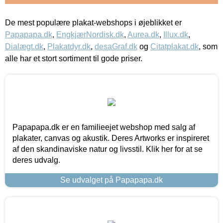
De mest populære plakat-webshops i øjeblikket er
Papapapa.dk
,
EngkjærNordisk.dk
,
Aurea.dk
,
Illux.dk
,
Dialægt.dk
,
Plakatdyr.dk
,
desaGraf.dk
og
Citatplakat.dk
, som
alle har et stort sortiment til gode priser.
Papapapa.dk er en familieejet webshop med salg af
plakater, canvas og akustik. Deres Artworks er inspireret
af den skandinaviske natur og livsstil. Klik her for at se
deres udvalg.
Se udvalget på Papapapa.dk