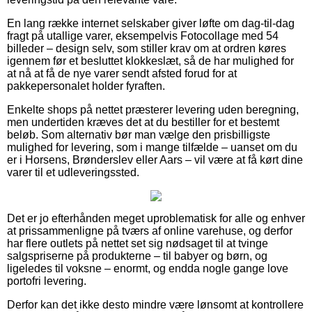
En lang række internet selskaber giver løfte om dag-til-dag
fragt på utallige varer, eksempelvis Fotocollage med 54
billeder – design selv, som stiller krav om at ordren køres
igennem før et besluttet klokkeslæt, så de har mulighed for
at nå at få de nye varer sendt afsted forud for at
pakkepersonalet holder fyraften.
Enkelte shops på nettet præsterer levering uden beregning,
men undertiden kræves det at du bestiller for et bestemt
beløb. Som alternativ bør man vælge den prisbilligste
mulighed for levering, som i mange tilfælde – uanset om du
er i Horsens, Brønderslev eller Aars – vil være at få kørt dine
varer til et udleveringssted.
Det er jo efterhånden meget uproblematisk for alle og enhver
at prissammenligne på tværs af online varehuse, og derfor
har flere outlets på nettet set sig nødsaget til at tvinge
salgspriserne på produkterne – til babyer og børn, og
ligeledes til voksne – enormt, og endda nogle gange love
portofri levering.
Derfor kan det ikke desto mindre være lønsomt at kontrollere