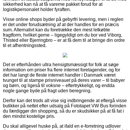
sikkerhed kan nå at få varerne pakket forud for at
logistikpersonalet holder fyraften.
Visse online shops byder på gebyrfri levering, men i reglen
er det under forudsætning af at der handles for en præcis
sum. Alternativt kan du foretrække den mest letkøbte
fragtform, hvilket gerne – ligegyldigt om du bor ved Viborg,
Thisted eller Bjerringbro – er at få dem til at bringe din ordre
til et afhentningssted.
Det er efterhånden ultra hensigtsmæssigt for folk at søge
information om priser fra flere internet foretagender, og for
det har langt de fleste internet handler i Danmark været
tvunget til at stampe prisniveauet på deres varer – til babyer
og børn, og ligeså til voksne – eftertrykkeligt, og endda
nogle gange byde på fragt uden beregning.
Derfor kan det trods alt vise sig indbringende at eftergå visse
butikker på nettet efter udsalg på Fototapet VW Bus forinden
du færdiggør din shopping, så du er skudsikker på at få fat i
den mindst kostelige pris.
Du skal alligevel huske på, at ifald en e-forretning udlover