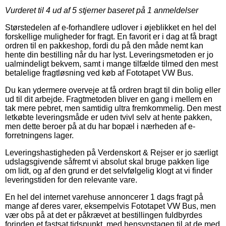
Vurderet til
4
ud af 5 stjerner baseret på
1
anmeldelser
Størstedelen af e-forhandlere udlover i øjeblikket en hel del
forskellige muligheder for fragt. En favorit er i dag at få bragt
ordren til en pakkeshop, fordi du på den måde nemt kan
hente din bestilling når du har lyst. Leveringsmetoden er jo
ualmindeligt bekvem, samt i mange tilfælde tilmed den mest
betalelige fragtløsning ved køb af Fototapet VW Bus.
Du kan ydermere overveje at få ordren bragt til din bolig eller
ud til dit arbejde. Fragtmetoden bliver en gang i mellem en
tak mere pebret, men samtidig ultra fremkommelig. Den mest
letkøbte leveringsmåde er uden tvivl selv at hente pakken,
men dette beroer på at du har bopæl i nærheden af e-
forretningens lager.
Leveringshastigheden på Verdenskort & Rejser er jo særligt
udslagsgivende såfremt vi absolut skal bruge pakken lige
om lidt, og af den grund er det selvfølgelig klogt at vi finder
leveringstiden for den relevante vare.
En hel del internet varehuse annoncerer 1 dags fragt på
mange af deres varer, eksempelvis Fototapet VW Bus, men
vær obs på at det er påkrævet at bestillingen fuldbyrdes
forinden et fastsat tidspunkt, med hensynstagen til at de med