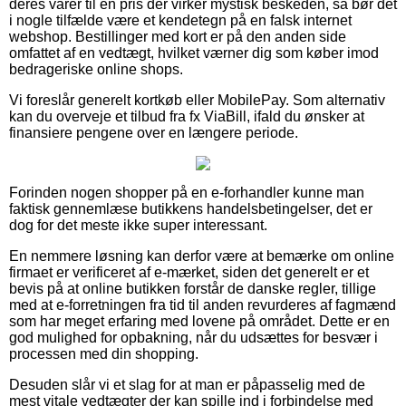
deres varer til en pris der virker mystisk beskeden, så bør det
i nogle tilfælde være et kendetegn på en falsk internet
webshop. Bestillinger med kort er på den anden side
omfattet af en vedtægt, hvilket værner dig som køber imod
bedrageriske online shops.
Vi foreslår generelt kortkøb eller MobilePay. Som alternativ
kan du overveje et tilbud fra fx ViaBill, ifald du ønsker at
finansiere pengene over en længere periode.
Forinden nogen shopper på en e-forhandler kunne man
faktisk gennemlæse butikkens handelsbetingelser, det er
dog for det meste ikke super interessant.
En nemmere løsning kan derfor være at bemærke om online
firmaet er verificeret af e-mærket, siden det generelt er et
bevis på at online butikken forstår de danske regler, tillige
med at e-forretningen fra tid til anden revurderes af fagmænd
som har meget erfaring med lovene på området. Dette er en
god mulighed for opbakning, når du udsættes for besvær i
processen med din shopping.
Desuden slår vi et slag for at man er påpasselig med de
mest vitale vedtægter der kan spille ind i forbindelse med