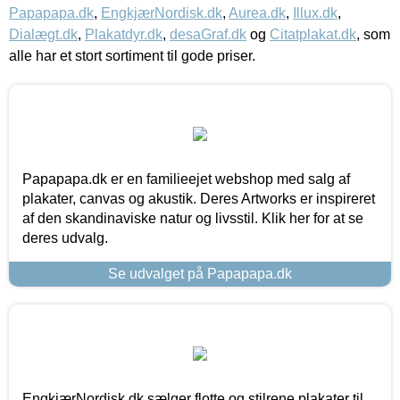
Papapapa.dk
,
EngkjærNordisk.dk
,
Aurea.dk
,
Illux.dk
,
Dialægt.dk
,
Plakatdyr.dk
,
desaGraf.dk
og
Citatplakat.dk
, som
alle har et stort sortiment til gode priser.
Papapapa.dk er en familieejet webshop med salg af
plakater, canvas og akustik. Deres Artworks er inspireret
af den skandinaviske natur og livsstil. Klik her for at se
deres udvalg.
Se udvalget på Papapapa.dk
EngkjærNordisk.dk sælger flotte og stilrene plakater til