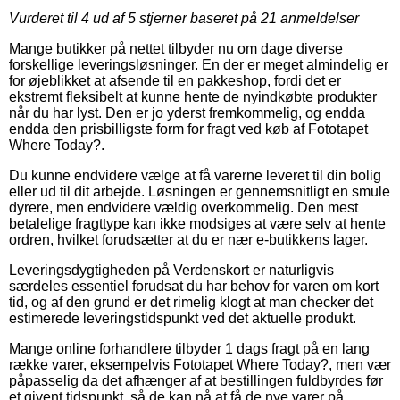
Vurderet til
4
ud af 5 stjerner baseret på
21
anmeldelser
Mange butikker på nettet tilbyder nu om dage diverse
forskellige leveringsløsninger. En der er meget almindelig er
for øjeblikket at afsende til en pakkeshop, fordi det er
ekstremt fleksibelt at kunne hente de nyindkøbte produkter
når du har lyst. Den er jo yderst fremkommelig, og endda
endda den prisbilligste form for fragt ved køb af Fototapet
Where Today?.
Du kunne endvidere vælge at få varerne leveret til din bolig
eller ud til dit arbejde. Løsningen er gennemsnitligt en smule
dyrere, men endvidere vældig overkommelig. Den mest
betalelige fragttype kan ikke modsiges at være selv at hente
ordren, hvilket forudsætter at du er nær e-butikkens lager.
Leveringsdygtigheden på Verdenskort er naturligvis
særdeles essentiel forudsat du har behov for varen om kort
tid, og af den grund er det rimelig klogt at man checker det
estimerede leveringstidspunkt ved det aktuelle produkt.
Mange online forhandlere tilbyder 1 dags fragt på en lang
række varer, eksempelvis Fototapet Where Today?, men vær
påpasselig da det afhænger af at bestillingen fuldbyrdes før
et givent tidspunkt, så de kan nå at få de nye varer på