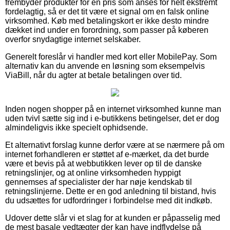
frembyder produkter for en pris som anses for helt ekstremt
fordelagtig, så er det tit være et signal om en falsk online
virksomhed. Køb med betalingskort er ikke desto mindre
dækket ind under en forordning, som passer på køberen
overfor snydagtige internet selskaber.
Generelt foreslår vi handler med kort eller MobilePay. Som
alternativ kan du anvende en løsning som eksempelvis
ViaBill, når du agter at betale betalingen over tid.
Inden nogen shopper på en internet virksomhed kunne man
uden tvivl sætte sig ind i e-butikkens betingelser, det er dog
almindeligvis ikke specielt ophidsende.
Et alternativt forslag kunne derfor være at se nærmere på om
internet forhandleren er støttet af e-mærket, da det burde
være et bevis på at webbutikken lever op til de danske
retningslinjer, og at online virksomheden hyppigt
gennemses af specialister der har nøje kendskab til
retningslinjerne. Dette er en god anledning til bistand, hvis
du udsættes for udfordringer i forbindelse med dit indkøb.
Udover dette slår vi et slag for at kunden er påpasselig med
de mest basale vedtægter der kan have indflydelse på