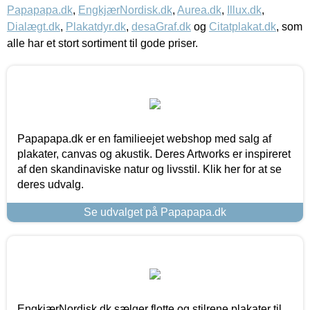
Papapapa.dk
,
EngkjærNordisk.dk
,
Aurea.dk
,
Illux.dk
,
Dialægt.dk
,
Plakatdyr.dk
,
desaGraf.dk
og
Citatplakat.dk
, som
alle har et stort sortiment til gode priser.
Papapapa.dk er en familieejet webshop med salg af
plakater, canvas og akustik. Deres Artworks er inspireret
af den skandinaviske natur og livsstil. Klik her for at se
deres udvalg.
Se udvalget på Papapapa.dk
EngkjærNordisk.dk sælger flotte og stilrene plakater til