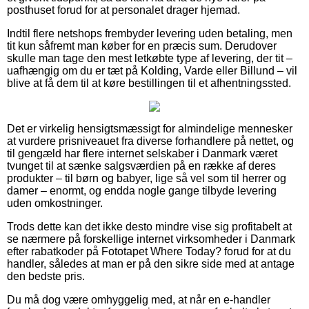
posthuset forud for at personalet drager hjemad.
Indtil flere netshops frembyder levering uden betaling, men
tit kun såfremt man køber for en præcis sum. Derudover
skulle man tage den mest letkøbte type af levering, der tit –
uafhængig om du er tæt på Kolding, Varde eller Billund – vil
blive at få dem til at køre bestillingen til et afhentningssted.
Det er virkelig hensigtsmæssigt for almindelige mennesker
at vurdere prisniveauet fra diverse forhandlere på nettet, og
til gengæld har flere internet selskaber i Danmark været
tvunget til at sænke salgsværdien på en række af deres
produkter – til børn og babyer, lige så vel som til herrer og
damer – enormt, og endda nogle gange tilbyde levering
uden omkostninger.
Trods dette kan det ikke desto mindre vise sig profitabelt at
se nærmere på forskellige internet virksomheder i Danmark
efter rabatkoder på Fototapet Where Today? forud for at du
handler, således at man er på den sikre side med at antage
den bedste pris.
Du må dog være omhyggelig med, at når en e-handler