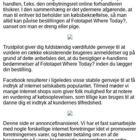
handlen, f.eks. den ombytningsret online forhandleren
tilsikrer. I den sammenhæng er det ydermere afgørende, at
man til enhver tid beholder sin købsbekræftelse, så man
altid kan påvise bestillingen af Fototapet Where Today?,
uanset om man er dreng eller pige.
Trustpilot giver dig fuldstændig værdifulde genveje til at
vurdere en række eksisterende brugeres anmeldelser og på
grund af dette anbefales det, at du besigtiger e-handlens
bedømmelser af Fototapet Where Today? inden du lægger
din bestilling.
Facebook resulterer i ligeledes visse stabile genveje til at få
indtryk af internet selskabets popularitet. Tilmed møder vi
mange internet shops som giver folk mulighed for at notere
en vurdering af købsoplevelsen, som tillige kan bruges til at
danne dig et indtryk af kundernes tilfredshed.
Denne side er annoncefinansieret. Vi har et fast samarbejde
med nogle forskellige internet forretninger idet vi promoverer
forretningernes varer, og høster betaling om en af de