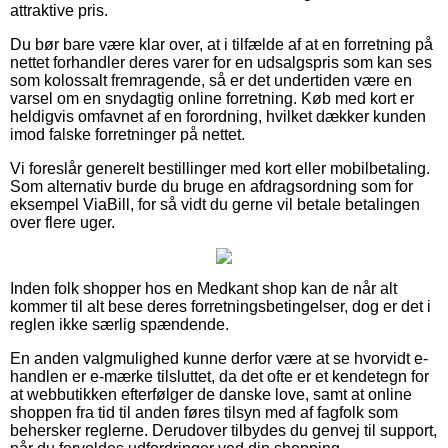
attraktive pris.
Du bør bare være klar over, at i tilfælde af at en forretning på
nettet forhandler deres varer for en udsalgspris som kan ses
som kolossalt fremragende, så er det undertiden være en
varsel om en snydagtig online forretning. Køb med kort er
heldigvis omfavnet af en forordning, hvilket dækker kunden
imod falske forretninger på nettet.
Vi foreslår generelt bestillinger med kort eller mobilbetaling.
Som alternativ burde du bruge en afdragsordning som for
eksempel ViaBill, for så vidt du gerne vil betale betalingen
over flere uger.
Inden folk shopper hos en Medkant shop kan de når alt
kommer til alt bese deres forretningsbetingelser, dog er det i
reglen ikke særlig spændende.
En anden valgmulighed kunne derfor være at se hvorvidt e-
handlen er e-mærke tilsluttet, da det ofte er et kendetegn for
at webbutikken efterfølger de danske love, samt at online
shoppen fra tid til anden føres tilsyn med af fagfolk som
behersker reglerne. Derudover tilbydes du genvej til support,