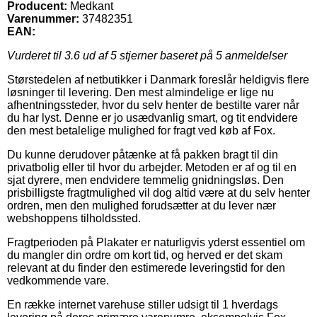
Producent:
Medkant
Varenummer:
37482351
EAN:
Vurderet til
3.6
ud af 5 stjerner baseret på
5
anmeldelser
Størstedelen af netbutikker i Danmark foreslår heldigvis flere
løsninger til levering. Den mest almindelige er lige nu
afhentningssteder, hvor du selv henter de bestilte varer når
du har lyst. Denne er jo usædvanlig smart, og tit endvidere
den mest betalelige mulighed for fragt ved køb af Fox.
Du kunne derudover påtænke at få pakken bragt til din
privatbolig eller til hvor du arbejder. Metoden er af og til en
sjat dyrere, men endvidere temmelig gnidningsløs. Den
prisbilligste fragtmulighed vil dog altid være at du selv henter
ordren, men den mulighed forudsætter at du lever nær
webshoppens tilholdssted.
Fragtperioden på Plakater er naturligvis yderst essentiel om
du mangler din ordre om kort tid, og herved er det skam
relevant at du finder den estimerede leveringstid for den
vedkommende vare.
En række internet varehuse stiller udsigt til 1 hverdags