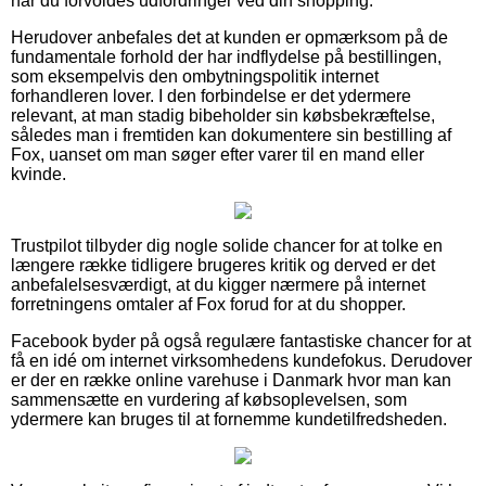
når du forvoldes udfordringer ved din shopping.
Herudover anbefales det at kunden er opmærksom på de
fundamentale forhold der har indflydelse på bestillingen,
som eksempelvis den ombytningspolitik internet
forhandleren lover. I den forbindelse er det ydermere
relevant, at man stadig bibeholder sin købsbekræftelse,
således man i fremtiden kan dokumentere sin bestilling af
Fox, uanset om man søger efter varer til en mand eller
kvinde.
Trustpilot tilbyder dig nogle solide chancer for at tolke en
længere række tidligere brugeres kritik og derved er det
anbefalelsesværdigt, at du kigger nærmere på internet
forretningens omtaler af Fox forud for at du shopper.
Facebook byder på også regulære fantastiske chancer for at
få en idé om internet virksomhedens kundefokus. Derudover
er der en række online varehuse i Danmark hvor man kan
sammensætte en vurdering af købsoplevelsen, som
ydermere kan bruges til at fornemme kundetilfredsheden.