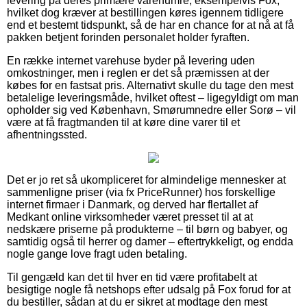
levering på deres primære varenumre, eksempelvis Fox,
hvilket dog kræver at bestillingen køres igennem tidligere
end et bestemt tidspunkt, så de har en chance for at nå at få
pakken betjent forinden personalet holder fyraften.
En række internet varehuse byder på levering uden
omkostninger, men i reglen er det så præmissen at der
købes for en fastsat pris. Alternativt skulle du tage den mest
betalelige leveringsmåde, hvilket oftest – ligegyldigt om man
opholder sig ved København, Smørumnedre eller Sorø – vil
være at få fragtmanden til at køre dine varer til et
afhentningssted.
Det er jo ret så ukompliceret for almindelige mennesker at
sammenligne priser (via fx PriceRunner) hos forskellige
internet firmaer i Danmark, og derved har flertallet af
Medkant online virksomheder været presset til at at
nedskære priserne på produkterne – til børn og babyer, og
samtidig også til herrer og damer – eftertrykkeligt, og endda
nogle gange love fragt uden betaling.
Til gengæld kan det til hver en tid være profitabelt at
besigtige nogle få netshops efter udsalg på Fox forud for at
du bestiller, sådan at du er sikret at modtage den mest