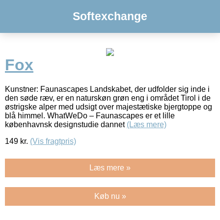
Softexchange
Fox
Kunstner: Faunascapes Landskabet, der udfolder sig inde i
den søde ræv, er en naturskøn grøn eng i området Tirol i de
østrigske alper med udsigt over majestætiske bjergtoppe og
blå himmel. WhatWeDo – Faunascapes er et lille
københavnsk designstudie dannet
(Læs mere)
149
kr.
(Vis fragtpris)
Læs mere »
Køb nu »