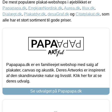
De mest populære plakat-webshops i øjeblikket er
Papapapa.dk
,
EngkjærNordisk.dk
,
Aurea.dk
,
Illux.dk
,
Dialægt.dk
,
Plakatdyr.dk
,
desaGraf.dk
og
Citatplakat.dk
, som
alle har et stort sortiment til gode priser.
Papapapa.dk er en familieejet webshop med salg af
plakater, canvas og akustik. Deres Artworks er inspireret
af den skandinaviske natur og livsstil. Klik her for at se
deres udvalg.
Se udvalget på Papapapa.dk