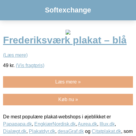
Softexchange
Frederiksværk plakat – blå
(Læs mere)
49
kr.
(Vis fragtpris)
Læs mere »
Køb nu »
De mest populære plakat-webshops i øjeblikket er
Papapapa.dk
,
EngkjærNordisk.dk
,
Aurea.dk
,
Illux.dk
,
Dialægt.dk
,
Plakatdyr.dk
,
desaGraf.dk
og
Citatplakat.dk
, som