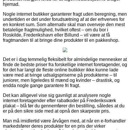
hjemad.
Nogle internet butikker garanterer fragt uden beregning, men
undertiden er det under forudsætning af at der erhverves for
en konkret sum. Som alternativ skal man overveje den mest
betalelige fragtmulighed, hvilket oftest – om du bor i
Roskilde, Frederikshavn eller Billund – vil være at få
fragtmanden til at bringe dine produkter til en pakkeshop.
Det er i dag temmelig fleksibelt for almindelige mennesker at
finde de bedste priser fra forskellige internet foretagender, og
for det har langt de fleste online butikker ikke kunne lade
være med at tvinge udsalgspriserne på produkterne – til
juniorer, men ligeledes til mænd og kvinder – drastisk, og
endda nogle gange garantere fri fragt.
Det kan alligevel vise sig gavnligt at analysere nogle
internet foretagender efter rabatkoder på Frederiksværk
plakat – blå før du gennemfører din bestilling, således at du
er på den sikre side med at opnå den skarpeste pris.
Man må imidlertid være årvågen med, at når en e-forhandler
markedsfører deres produkter for en pris der virker