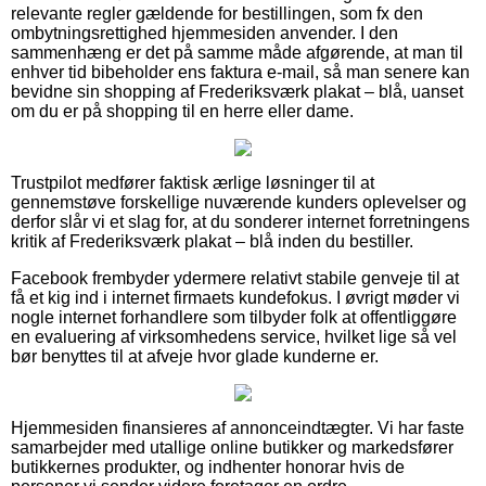
relevante regler gældende for bestillingen, som fx den
ombytningsrettighed hjemmesiden anvender. I den
sammenhæng er det på samme måde afgørende, at man til
enhver tid bibeholder ens faktura e-mail, så man senere kan
bevidne sin shopping af Frederiksværk plakat – blå, uanset
om du er på shopping til en herre eller dame.
Trustpilot medfører faktisk ærlige løsninger til at
gennemstøve forskellige nuværende kunders oplevelser og
derfor slår vi et slag for, at du sonderer internet forretningens
kritik af Frederiksværk plakat – blå inden du bestiller.
Facebook frembyder ydermere relativt stabile genveje til at
få et kig ind i internet firmaets kundefokus. I øvrigt møder vi
nogle internet forhandlere som tilbyder folk at offentliggøre
en evaluering af virksomhedens service, hvilket lige så vel
bør benyttes til at afveje hvor glade kunderne er.
Hjemmesiden finansieres af annonceindtægter. Vi har faste
samarbejder med utallige online butikker og markedsfører
butikkernes produkter, og indhenter honorar hvis de