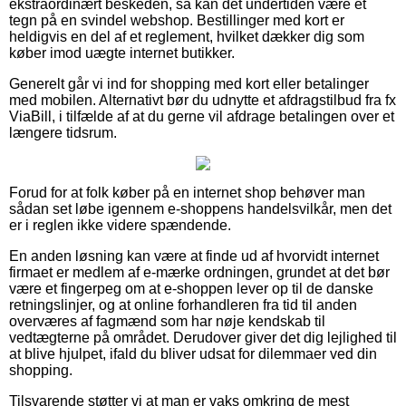
ekstraordinært beskeden, så kan det undertiden være et
tegn på en svindel webshop. Bestillinger med kort er
heldigvis en del af et reglement, hvilket dækker dig som
køber imod uægte internet butikker.
Generelt går vi ind for shopping med kort eller betalinger
med mobilen. Alternativt bør du udnytte et afdragstilbud fra fx
ViaBill, i tilfælde af at du gerne vil afdrage betalingen over et
længere tidsrum.
Forud for at folk køber på en internet shop behøver man
sådan set løbe igennem e-shoppens handelsvilkår, men det
er i reglen ikke videre spændende.
En anden løsning kan være at finde ud af hvorvidt internet
firmaet er medlem af e-mærke ordningen, grundet at det bør
være et fingerpeg om at e-shoppen lever op til de danske
retningslinjer, og at online forhandleren fra tid til anden
overværes af fagmænd som har nøje kendskab til
vedtægterne på området. Derudover giver det dig lejlighed til
at blive hjulpet, ifald du bliver udsat for dilemmaer ved din
shopping.
Tilsvarende støtter vi at man er vaks omkring de mest