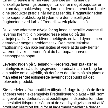
En lang række internet varehuse foreslår nu mange
forskellige leveringsløsninger. En der er meget populær er
nu om dage pakkeshoppen, fordi du dermed nemt kan hente
dine produkter præcis når det passer dig. Fragtmuligheden
er jo super praktisk, og tit ydermere den prisbilligste
fragtmetode ved køb af Frederiksværk plakat – blå.
Du kunne ydermere afveje for og imod at bestille varerne til
levering hjem til din privatadresse eller ud på din
arbejdsplads. Denne bliver uheldigvis en tand dyrere, men
derudover meget uproblematisk. Den mest letkøbte
fragtløsning kan ikke benægtes at være at du selv henter
varerne, hvilket beroer på at du har bopæl nærved
netshoppens bopæl.
Leveringstiden på Sjælland > Frederiksværk plakater er
naturligvis ret så udslagsgivende forudsat man har brug for
din pakke om et øjeblik, så derfor er det skam på sin plads at
man efterser det estimerede leveringstidspunkt på det
relevante produkt.
Størstedelen af webbutikker tilbyder 1 dags fragt på de fleste
af deres varer, eksempelvis Frederiksværk plakat – blå, som
alligevel er underforstået at bestillingen indsendes forinden
et besluttet tidspunkt, sådan at de sandsynligvis kan nå at få
produktet klargjort forud for at lagermedarbejderne drager