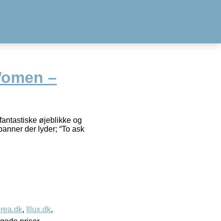
Women –
fantastiske øjeblikke og
banner der lyder; “To ask
rea.dk
,
Illux.dk
,