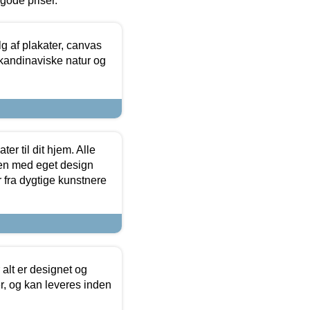
l gode priser.
 af plakater, canvas
skandinaviske natur og
er til dit hjem. Alle
ten med eget design
r fra dygtige kunstnere
 alt er designet og
r, og kan leveres inden