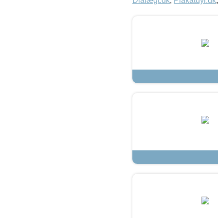
Dialægt.dk
,
Plakatdyr.dk