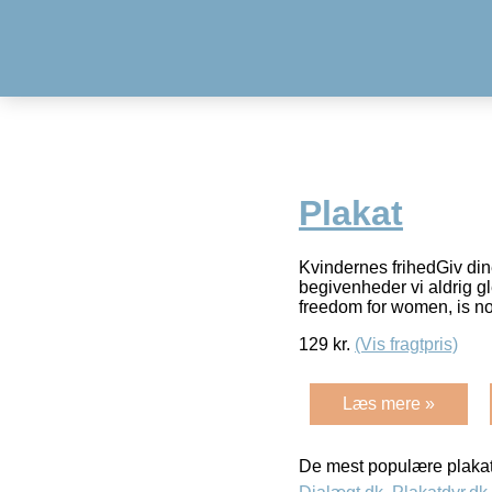
Plakat
Kvindernes frihedGiv din
begivenheder vi aldrig g
freedom for women, is n
129
kr.
(Vis fragtpris)
Læs mere »
De mest populære plakat