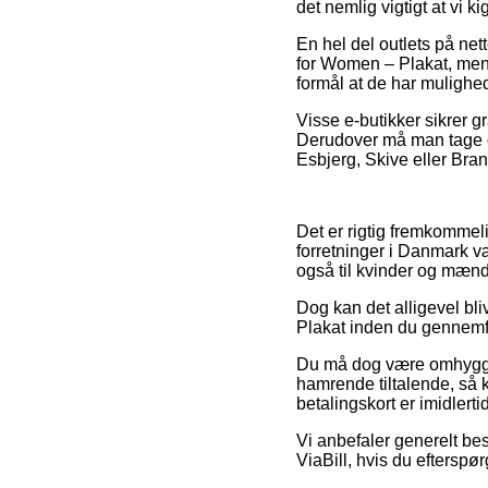
det nemlig vigtigt at vi
En hel del outlets på ne
for Women – Plakat, men 
formål at de har mulighed
Visse e-butikker sikrer g
Derudover må man tage 
Esbjerg, Skive eller Brand
Det er rigtig fremkommelig
forretninger i Danmark væ
også til kvinder og mænd
Dog kan det alligevel bl
Plakat inden du gennemfø
Du må dog være omhyggeli
hamrende tiltalende, så
betalingskort er imidler
Vi anbefaler generelt best
ViaBill, hvis du efterspø