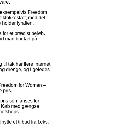
vare.
r, eksempelvis Freedom
t klokkeslæt, med det
 holder fyraften.
 for et præcist beløb.
d man bor tæt på
til tak har flere internet
r og drenge, og ligeledes
på Freedom for Women –
 pris.
spris som anses for
op. Køb med gængse
 netshops.
ytte et tilbud fra f.eks.