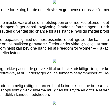
en e-forretning burde de helt sikkert gennemse dens vilkår, men 
e måske være at se om netshoppen er e-mærket, eftersom det
 shoppen følger dansk lovgivning, foruden at forretningen tit und
Desuden giver det dig chance for assistance, hvis du møder probl
n er påpasselig med de mest essentielle betingelser der kan influe
online butikken garanterer. Derfor er det virkelig vigtigt, at man 
 som helst kan bevidne handlen af Freedom for Women – Plakat
 eller kvinde.
ng række passende genveje til at udforske adskillige tidligere k
 foretrække, at du undersøger online firmaets bedømmelser af 
nde temmelig nyttige chancer for at få indblik i online butikke
bshops som giver kunderne mulighed for at ytre en omtale af der
et indblik i kundetilfredsheden.