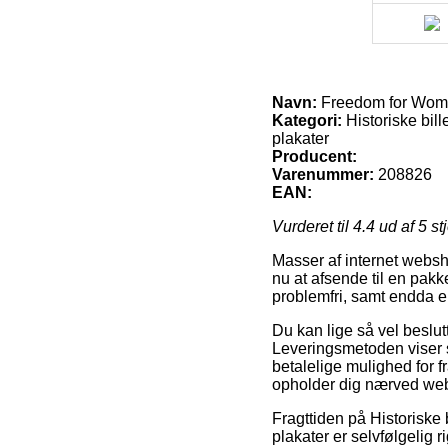
Navn:
Freedom for Wome
Kategori:
Historiske bill
plakater
Producent:
Varenummer:
208826
EAN:
Vurderet til
4.4
ud af 5 st
Masser af internet websh
nu at afsende til en pakk
problemfri, samt endda e
Du kan lige så vel beslutt
Leveringsmetoden viser 
betalelige mulighed for fr
opholder dig nærved we
Fragttiden på Historiske 
plakater er selvfølgelig 