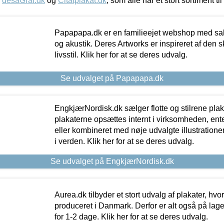
,
desaGraf.dk
og
Citatplakat.dk
, som alle har et stort sortiment ti
Papapapa.dk er en familieejet webshop med salg
og akustik. Deres Artworks er inspireret af den 
livsstil. Klik her for at se deres udvalg.
Se udvalget på Papapapa.dk
EngkjærNordisk.dk sælger flotte og stilrene plakat
plakaterne opsættes internt i virksomheden, en
eller kombineret med nøje udvalgte illustratione
i verden. Klik her for at se deres udvalg.
Se udvalget på EngkjærNordisk.dk
Aurea.dk tilbyder et stort udvalg af plakater, hvor
produceret i Danmark. Derfor er alt også på lage
for 1-2 dage. Klik her for at se deres udvalg.