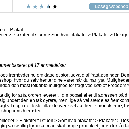
Besøg webshop
n – Plakat
eder > Plakater til stuen > Sort hvid plakater > Plakater > Desig
jerner baseret på
17
anmeldelser
ops frembyder nu om dage et stort udvalg af fragtløsninger. De
eshop, hvor du selv henter dine varer når du har lyst. Muligheden
ndda den mest letkøbte mulighed for fragt ved køb af Freedom 
e dig for at få ordren leveret til din bopæl eller til adressen på di
sig undertiden en tak dyrere, men lige så vel særdeles fremko
agt vil dog i de fleste tilfælde være selv at hente produkterne, hvi
bshoppens hjemsted.
billeder > Plakater til stuen > Sort hvid plakater > Plakater > De
rigtig væsentlig forudsat man skal bruge produktet inden for få d