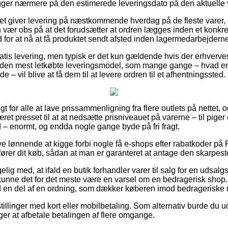
 kigger nærmere på den estimerede leveringsdato på den aktuelle 
ttet giver levering på næstkommende hverdag på de fleste vare
vær obs på at det forudsætter at ordren lægges inden et konkre
 for at nå at få produktet sendt afsted inden lagermedarbejderne
ratis levering, men typisk er det kun gældende hvis der erhverves
den mest letkøbte leveringsmodel, som mange gange – hvad en
e – vil blive at få dem til at levere ordren til et afhentningssted.
t for alle at lave prissammenligning fra flere outlets på nettet, og 
ret presset til at at nedsætte prisniveauet på varerne – til pige
 – enormt, og endda nogle gange byde på fri fragt.
ive lønnende at kigge forbi nogle få e-shops efter rabatkoder 
rer dit køb, sådan at man er garanteret at antage den skarpeste
g med, at ifald en butik forhandler varer til salg for en udsalg
 kunne det for det meste være en varsel om en bedragerisk sh
tid en del af en ordning, som dækker køberen imod bedrageriske
illinger med kort eller mobilbetaling. Som alternativ burde du udn
rger at afbetale betalingen af flere omgange.