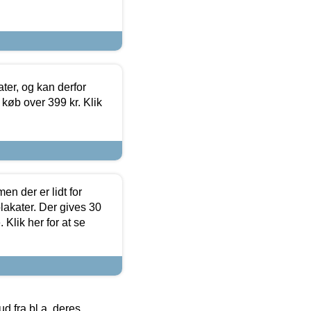
ter, og kan derfor
d køb over 399 kr. Klik
en der er lidt for
lakater. Der gives 30
Klik her for at se
 fra bl.a. deres