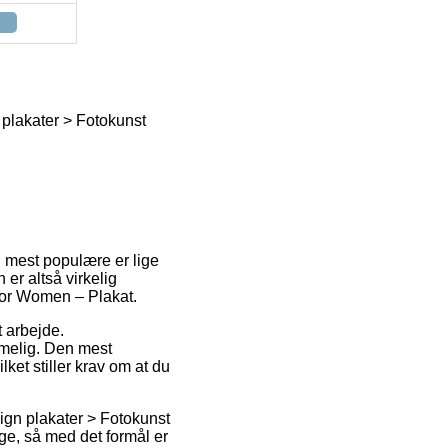
n plakater > Fotokunst
n mest populære er lige
 er altså virkelig
for Women – Plakat.
t arbejde.
mmelig. Den mest
lket stiller krav om at du
sign plakater > Fotokunst
age, så med det formål er