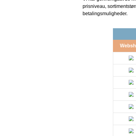
prisniveau, sortimentstø
betalingsmuligheder.
Websh