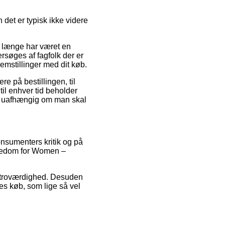
det er typisk ikke videre
 længe har været en
ersøges af fagfolk der er
emstillinger med dit køb.
re på bestillingen, til
til enhver tid beholder
, uafhængig om man skal
onsumenters kritik og på
Freedom for Women –
ns troværdighed. Desuden
es køb, som lige så vel