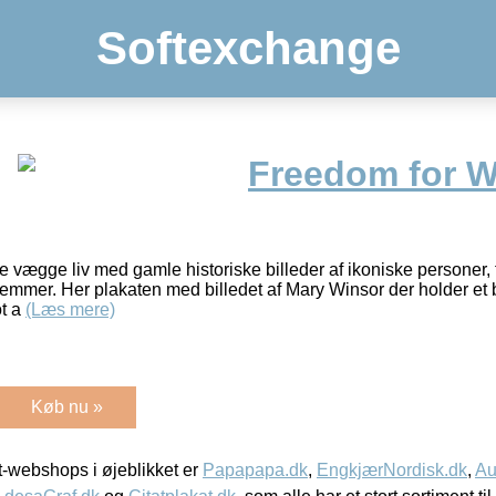
Softexchange
Freedom for 
e vægge liv med gamle historiske billeder af ikoniske personer, 
lemmer. Her plakaten med billedet af Mary Winsor der holder et 
ot a
(Læs mere)
Køb nu »
-webshops i øjeblikket er
Papapapa.dk
,
EngkjærNordisk.dk
,
Au