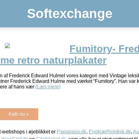
Softexchange
Fumitory- Fred
me retro naturplakater
n af Frederick Edward HulmeI vores kategori med Vintage leksik
tner Frederick Edward Hulme med værket “Fumitory”. Han var 
flere af hans vær
(Læs mere)
Køb nu »
-webshops i øjeblikket er
Papapapa.dk
,
EngkjærNordisk.dk
,
Au