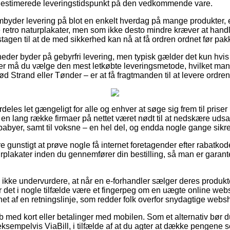
 estimerede leveringstidspunkt på den vedkommende vare.
yder levering på blot en enkelt hverdag på mange produkter, 
etro naturplakater, men som ikke desto mindre kræver at handle
gen til at de med sikkerhed kan nå at få ordren ordnet før pakke
eder byder på gebyrfri levering, men typisk gælder det kun hvis 
ver må du vælge den mest letkøbte leveringsmetode, hvilket m
rød Strand eller Tønder – er at få fragtmanden til at levere ordre
eles let gængeligt for alle og enhver at søge sig frem til priser 
r en lang række firmaer på nettet været nødt til at nedskære ud
 babyer, samt til voksne – en hel del, og endda nogle gange sikre
e gunstigt at prøve nogle få internet foretagender efter rabatko
lakater inden du gennemfører din bestilling, så man er garantere
ikke undervurdere, at når en e-forhandler sælger deres produkte
 det i nogle tilfælde være et fingerpeg om en uægte online webs
et af en retningslinje, som redder folk overfor snydagtige webs
øb med kort eller betalinger med mobilen. Som et alternativ bør 
ksempelvis ViaBill, i tilfælde af at du agter at dække pengene 