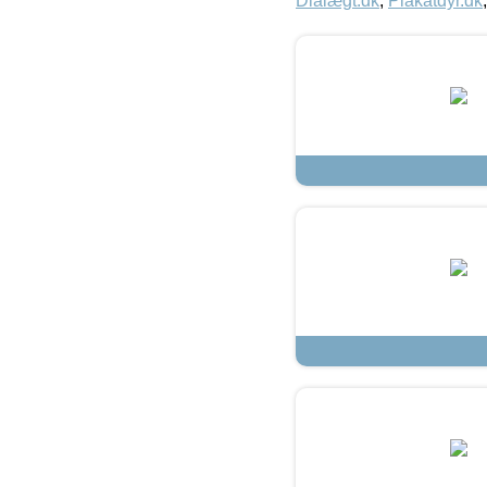
Dialægt.dk
,
Plakatdyr.dk