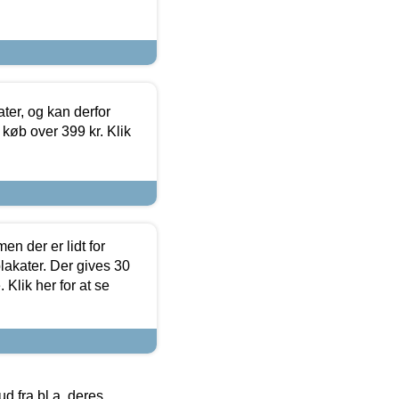
ter, og kan derfor
d køb over 399 kr. Klik
en der er lidt for
lakater. Der gives 30
Klik her for at se
 fra bl.a. deres