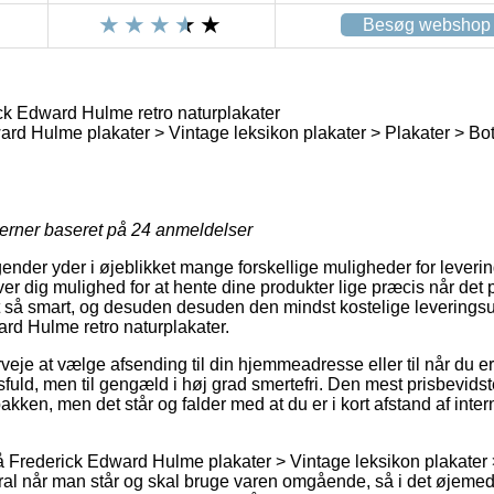
Besøg webshop
ck Edward Hulme retro naturplakater
rd Hulme plakater > Vintage leksikon plakater > Plakater > Bot
jerner baseret på
24
anmeldelser
ender yder i øjeblikket mange forskellige muligheder for leverin
 dig mulighed for at hente dine produkter lige præcis når det p
t så smart, og desuden desuden den mindst kostelige leverings
rd Hulme retro naturplakater.
je at vælge afsending til din hjemmeadresse eller til når du er
fuld, men til gengæld i høj grad smertefri. Den mest prisbevids
pakken, men det står og falder med at du er i kort afstand af inter
 Frederick Edward Hulme plakater > Vintage leksikon plakater 
tral når man står og skal bruge varen omgående, så i det øjemed 