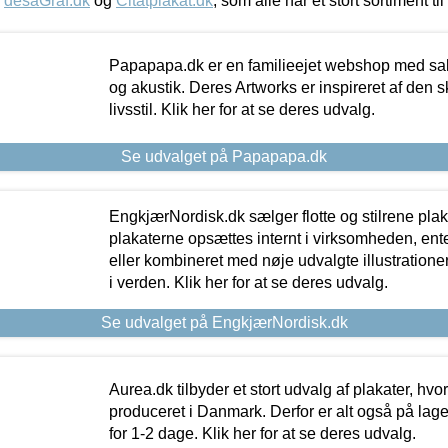
,
desaGraf.dk
og
Citatplakat.dk
, som alle har et stort sortiment ti
Papapapa.dk er en familieejet webshop med salg
og akustik. Deres Artworks er inspireret af den 
livsstil. Klik her for at se deres udvalg.
Se udvalget på Papapapa.dk
EngkjærNordisk.dk sælger flotte og stilrene plakat
plakaterne opsættes internt i virksomheden, en
eller kombineret med nøje udvalgte illustratione
i verden. Klik her for at se deres udvalg.
Se udvalget på EngkjærNordisk.dk
Aurea.dk tilbyder et stort udvalg af plakater, hvor
produceret i Danmark. Derfor er alt også på lage
for 1-2 dage. Klik her for at se deres udvalg.