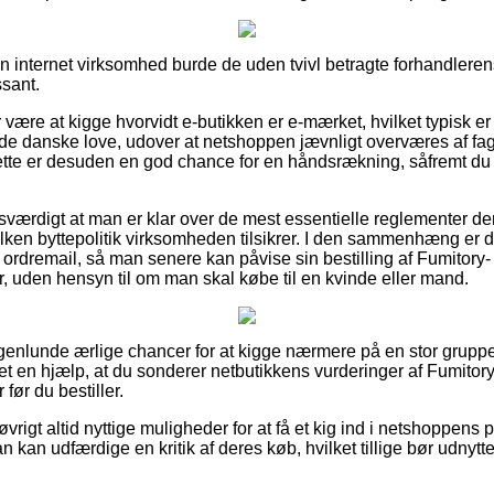
n internet virksomhed burde de uden tvivl betragte forhandlerens
ssant.
r være at kigge hvorvidt e-butikken er e-mærket, hvilket typisk er
 de danske love, udover at netshoppen jævnligt overværes af 
ette er desuden en god chance for en håndsrækning, såfremt du
esværdigt at man er klar over de mest essentielle reglementer de
lken byttepolitik virksomheden tilsikrer. I den sammenhæng er det
ordremail, så man senere kan påvise sin bestilling af Fumitory
r, uden hensyn til om man skal købe til en kvinde eller mand.
ogenlunde ærlige chancer for at kigge nærmere på en stor grupp
det en hjælp, at du sonderer netbutikkens vurderinger af Fumito
før du bestiller.
rigt altid nyttige muligheder for at få et kig ind i netshoppens po
an udfærdige en kritik af deres køb, hvilket tillige bør udnyttes