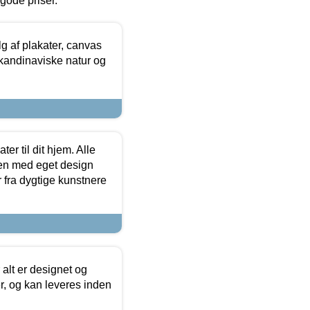
l gode priser.
 af plakater, canvas
skandinaviske natur og
er til dit hjem. Alle
ten med eget design
r fra dygtige kunstnere
 alt er designet og
r, og kan leveres inden