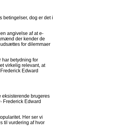
 betingelser, dog er det i
 en angivelse af at e-
fagmænd der kender de
 udsættes for dilemmaer
r har betydning for
 virkelig relevant, at
- Frederick Edward
e eksisterende brugeres
ry- Frederick Edward
pularitet. Her ser vi
 til vurdering af hvor