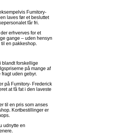
eksempelvis Fumitory-
n laves før et besluttet
personalet får fri.
der erhverves for et
ange gange – uden hensyn
n til en pakkeshop.
i blandt forskellige
salgspriserne på mange af
 fragt uden gebyr.
der på Fumitory- Frederick
t at få fat i den laveste
r til en pris som anses
hop. Kortbestillinger er
hops.
du udnytte en
senere.