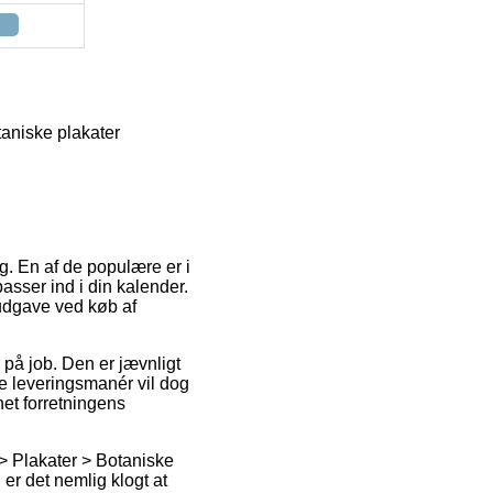
aniske plakater
g. En af de populære er i
asser ind i din kalender.
udgave ved køb af
 på job. Den er jævnligt
te leveringsmanér vil dog
net forretningens
> Plakater > Botaniske
er det nemlig klogt at