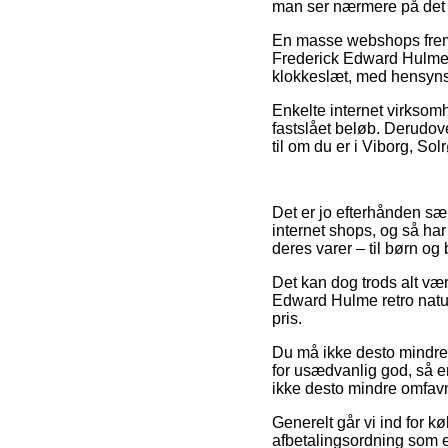
man ser nærmere på det
En masse webshops fremb
Frederick Edward Hulme r
klokkeslæt, med hensynsta
Enkelte internet virksomh
fastslået beløb. Derudo
til om du er i Viborg, Sol
Det er jo efterhånden særd
internet shops, og så ha
deres varer – til børn og
Det kan dog trods alt vær
Edward Hulme retro naturp
pris.
Du må ikke desto mindre 
for usædvanlig god, så er
ikke desto mindre omfavn
Generelt går vi ind for k
afbetalingsordning som e