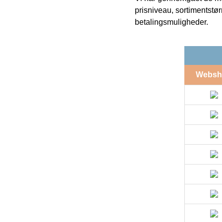
prisniveau, sortimentstø
betalingsmuligheder.
Websh