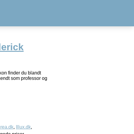
erick
on finder du blandt
kendt som professor og
rea.dk
,
Illux.dk
,