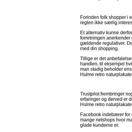
Forinden folk shopper i e
reglen ikke særlig intere
Et alternativ kunne derfo
forretningen anerkender
gældende regulativer. D
med din shopping.
Tillige er det anbefalels
handlen, til eksempel hvi
man stadig beholder ens 
Hulme retro naturplakate
Trustpilot frembringer n
erfaringer og derved er 
Hulme retro naturplakater 
Facebook indebærer for øv
mange netshops hvor man k
glade kunderne er.