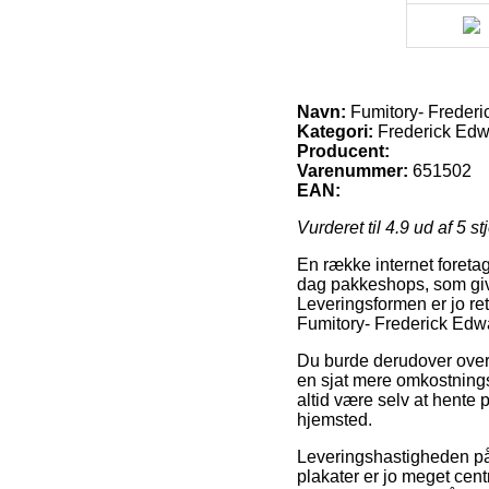
Navn:
Fumitory- Frederi
Kategori:
Frederick Edwa
Producent:
Varenummer:
651502
EAN:
Vurderet til
4.9
ud af 5 st
En række internet foretag
dag pakkeshops, som giver
Leveringsformen er jo re
Fumitory- Frederick Edwa
Du burde derudover overve
en sjat mere omkostnings
altid være selv at hente 
hjemsted.
Leveringshastigheden på
plakater er jo meget cen