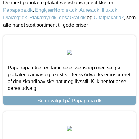
De mest populære plakat-webshops i øjeblikket er
Papapapa.dk
,
EngkjærNordisk.dk
,
Aurea.dk
,
Illux.dk
,
Dialægt.dk
,
Plakatdyr.dk
,
desaGraf.dk
og
Citatplakat.dk
, som
alle har et stort sortiment til gode priser.
Papapapa.dk er en familieejet webshop med salg af
plakater, canvas og akustik. Deres Artworks er inspireret
af den skandinaviske natur og livsstil. Klik her for at se
deres udvalg.
Se udvalget på Papapapa.dk