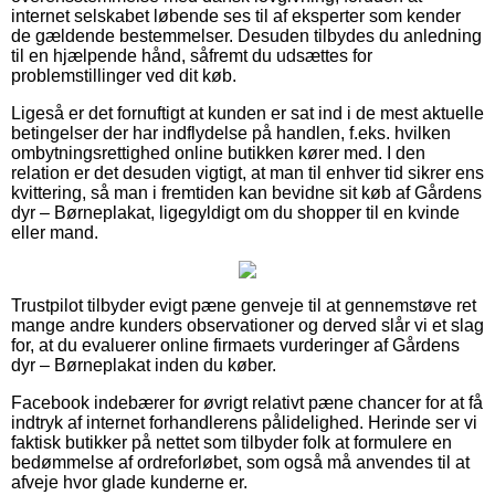
internet selskabet løbende ses til af eksperter som kender
de gældende bestemmelser. Desuden tilbydes du anledning
til en hjælpende hånd, såfremt du udsættes for
problemstillinger ved dit køb.
Ligeså er det fornuftigt at kunden er sat ind i de mest aktuelle
betingelser der har indflydelse på handlen, f.eks. hvilken
ombytningsrettighed online butikken kører med. I den
relation er det desuden vigtigt, at man til enhver tid sikrer ens
kvittering, så man i fremtiden kan bevidne sit køb af Gårdens
dyr – Børneplakat, ligegyldigt om du shopper til en kvinde
eller mand.
Trustpilot tilbyder evigt pæne genveje til at gennemstøve ret
mange andre kunders observationer og derved slår vi et slag
for, at du evaluerer online firmaets vurderinger af Gårdens
dyr – Børneplakat inden du køber.
Facebook indebærer for øvrigt relativt pæne chancer for at få
indtryk af internet forhandlerens pålidelighed. Herinde ser vi
faktisk butikker på nettet som tilbyder folk at formulere en
bedømmelse af ordreforløbet, som også må anvendes til at
afveje hvor glade kunderne er.