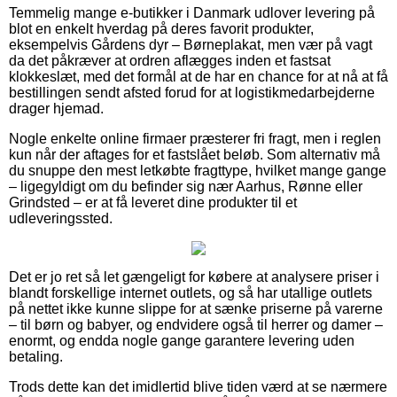
Temmelig mange e-butikker i Danmark udlover levering på
blot en enkelt hverdag på deres favorit produkter,
eksempelvis Gårdens dyr – Børneplakat, men vær på vagt
da det påkræver at ordren aflægges inden et fastsat
klokkeslæt, med det formål at de har en chance for at nå at få
bestillingen sendt afsted forud for at logistikmedarbejderne
drager hjemad.
Nogle enkelte online firmaer præsterer fri fragt, men i reglen
kun når der aftages for et fastslået beløb. Som alternativ må
du snuppe den mest letkøbte fragttype, hvilket mange gange
– ligegyldigt om du befinder sig nær Aarhus, Rønne eller
Grindsted – er at få leveret dine produkter til et
udleveringssted.
Det er jo ret så let gængeligt for købere at analysere priser i
blandt forskellige internet outlets, og så har utallige outlets
på nettet ikke kunne slippe for at sænke priserne på varerne
– til børn og babyer, og endvidere også til herrer og damer –
enormt, og endda nogle gange garantere levering uden
betaling.
Trods dette kan det imidlertid blive tiden værd at se nærmere