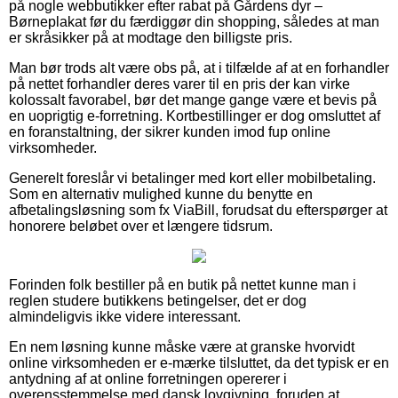
på nogle webbutikker efter rabat på Gårdens dyr –
Børneplakat før du færdiggør din shopping, således at man
er skråsikker på at modtage den billigste pris.
Man bør trods alt være obs på, at i tilfælde af at en forhandler
på nettet forhandler deres varer til en pris der kan virke
kolossalt favorabel, bør det mange gange være et bevis på
en uoprigtig e-forretning. Kortbestillinger er dog omsluttet af
en foranstaltning, der sikrer kunden imod fup online
virksomheder.
Generelt foreslår vi betalinger med kort eller mobilbetaling.
Som en alternativ mulighed kunne du benytte en
afbetalingsløsning som fx ViaBill, forudsat du efterspørger at
honorere beløbet over et længere tidsrum.
Forinden folk bestiller på en butik på nettet kunne man i
reglen studere butikkens betingelser, det er dog
almindeligvis ikke videre interessant.
En nem løsning kunne måske være at granske hvorvidt
online virksomheden er e-mærke tilsluttet, da det typisk er en
antydning af at online forretningen opererer i
overensstemmelse med dansk lovgivning, foruden at