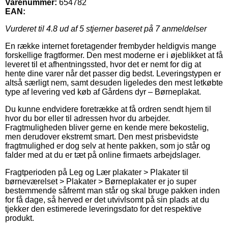
Varenummer:
654782
EAN:
Vurderet til
4.8
ud af 5 stjerner baseret på
7
anmeldelser
En række internet foretagender frembyder heldigvis mange
forskellige fragtformer. Den mest moderne er i øjeblikket at få
leveret til et afhentningssted, hvor det er nemt for dig at
hente dine varer når det passer dig bedst. Leveringstypen er
altså særligt nem, samt desuden ligeledes den mest letkøbte
type af levering ved køb af Gårdens dyr – Børneplakat.
Du kunne endvidere foretrække at få ordren sendt hjem til
hvor du bor eller til adressen hvor du arbejder.
Fragtmuligheden bliver gerne en kende mere bekostelig,
men derudover ekstremt smart. Den mest prisbevidste
fragtmulighed er dog selv at hente pakken, som jo står og
falder med at du er tæt på online firmaets arbejdslager.
Fragtperioden på Leg og Lær plakater > Plakater til
børneværelset > Plakater > Børneplakater er jo super
bestemmende såfremt man står og skal bruge pakken inden
for få dage, så herved er det utvivlsomt på sin plads at du
tjekker den estimerede leveringsdato for det respektive
produkt.