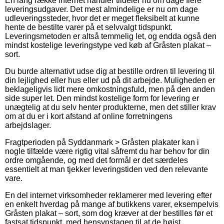
En lang række internet handler tildeler nu om dage flere
leveringsudgaver. Det mest almindelige er nu om dage
udleveringssteder, hvor det er meget fleksibelt at kunne
hente de bestilte varer på et selvvalgt tidspunkt.
Leveringsmetoden er altså temmelig let, og endda også den
mindst kostelige leveringstype ved køb af Gråsten plakat –
sort.
Du burde alternativt udse dig at bestille ordren til levering til
din lejlighed eller hus eller ud på dit arbejde. Muligheden er
beklageligvis lidt mere omkostningsfuld, men på den anden
side super let. Den mindst kostelige form for levering er
unægtelig at du selv henter produkterne, men det stiller krav
om at du er i kort afstand af online forretningens
arbejdslager.
Fragtperioden på Syddanmark > Gråsten plakater kan i
nogle tilfælde være rigtig vital såfremt du har behov for din
ordre omgående, og med det formål er det særdeles
essentielt at man tjekker leveringstiden ved den relevante
vare.
En del internet virksomheder reklamerer med levering efter
en enkelt hverdag på mange af butikkens varer, eksempelvis
Gråsten plakat – sort, som dog kræver at der bestilles før et
fastsat tidspunkt, med hensynstagen til at de højst