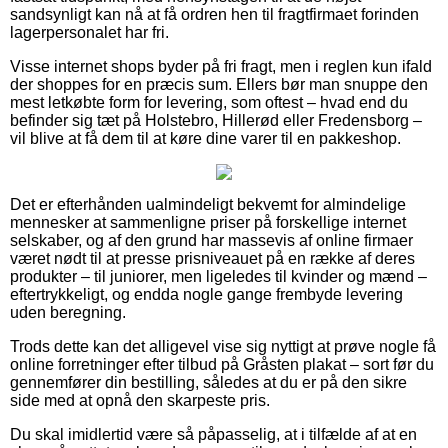
sandsynligt kan nå at få ordren hen til fragtfirmaet forinden
lagerpersonalet har fri.
Visse internet shops byder på fri fragt, men i reglen kun ifald
der shoppes for en præcis sum. Ellers bør man snuppe den
mest letkøbte form for levering, som oftest – hvad end du
befinder sig tæt på Holstebro, Hillerød eller Fredensborg –
vil blive at få dem til at køre dine varer til en pakkeshop.
Det er efterhånden ualmindeligt bekvemt for almindelige
mennesker at sammenligne priser på forskellige internet
selskaber, og af den grund har massevis af online firmaer
været nødt til at presse prisniveauet på en række af deres
produkter – til juniorer, men ligeledes til kvinder og mænd –
eftertrykkeligt, og endda nogle gange frembyde levering
uden beregning.
Trods dette kan det alligevel vise sig nyttigt at prøve nogle få
online forretninger efter tilbud på Gråsten plakat – sort før du
gennemfører din bestilling, således at du er på den sikre
side med at opnå den skarpeste pris.
Du skal imidlertid være så påpasselig, at i tilfælde af at en