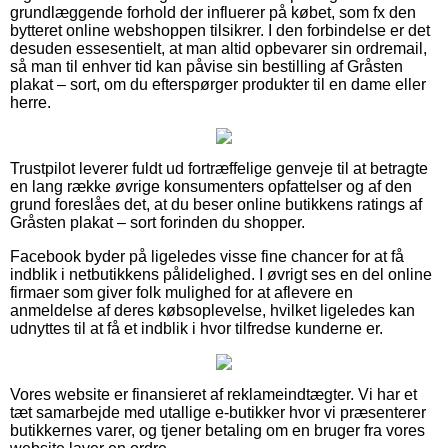
grundlæggende forhold der influerer på købet, som fx den
bytteret online webshoppen tilsikrer. I den forbindelse er det
desuden essesentielt, at man altid opbevarer sin ordremail,
så man til enhver tid kan påvise sin bestilling af Gråsten
plakat – sort, om du efterspørger produkter til en dame eller
herre.
Trustpilot leverer fuldt ud fortræffelige genveje til at betragte
en lang række øvrige konsumenters opfattelser og af den
grund foreslåes det, at du beser online butikkens ratings af
Gråsten plakat – sort forinden du shopper.
Facebook byder på ligeledes visse fine chancer for at få
indblik i netbutikkens pålidelighed. I øvrigt ses en del online
firmaer som giver folk mulighed for at aflevere en
anmeldelse af deres købsoplevelse, hvilket ligeledes kan
udnyttes til at få et indblik i hvor tilfredse kunderne er.
Vores website er finansieret af reklameindtægter. Vi har et
tæt samarbejde med utallige e-butikker hvor vi præsenterer
butikkernes varer, og tjener betaling om en bruger fra vores