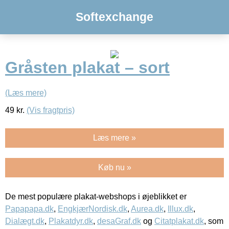
Softexchange
Gråsten plakat – sort
(Læs mere)
49
kr.
(Vis fragtpris)
Læs mere »
Køb nu »
De mest populære plakat-webshops i øjeblikket er
Papapapa.dk
,
EngkjærNordisk.dk
,
Aurea.dk
,
Illux.dk
,
Dialægt.dk
,
Plakatdyr.dk
,
desaGraf.dk
og
Citatplakat.dk
, som