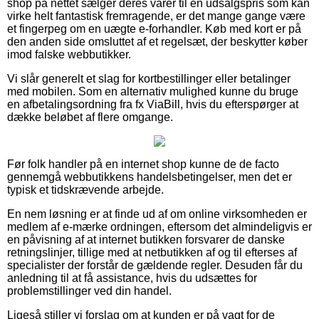
shop på nettet sælger deres varer til en udsalgspris som kan
virke helt fantastisk fremragende, er det mange gange være
et fingerpeg om en uægte e-forhandler. Køb med kort er på
den anden side omsluttet af et regelsæt, der beskytter køber
imod falske webbutikker.
Vi slår generelt et slag for kortbestillinger eller betalinger
med mobilen. Som en alternativ mulighed kunne du bruge
en afbetalingsordning fra fx ViaBill, hvis du efterspørger at
dække beløbet af flere omgange.
Før folk handler på en internet shop kunne de de facto
gennemgå webbutikkens handelsbetingelser, men det er
typisk et tidskrævende arbejde.
En nem løsning er at finde ud af om online virksomheden er
medlem af e-mærke ordningen, eftersom det almindeligvis er
en påvisning af at internet butikken forsvarer de danske
retningslinjer, tillige med at netbutikken af og til efterses af
specialister der forstår de gældende regler. Desuden får du
anledning til at få assistance, hvis du udsættes for
problemstillinger ved din handel.
Ligeså stiller vi forslag om at kunden er på vagt for de