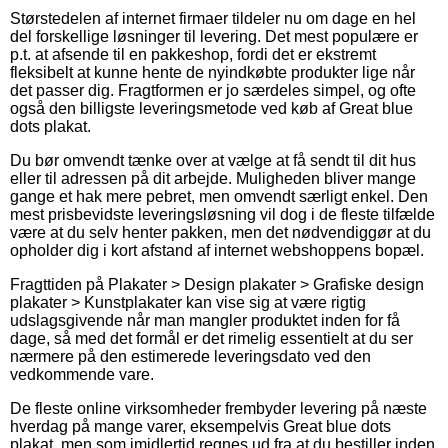
Størstedelen af internet firmaer tildeler nu om dage en hel
del forskellige løsninger til levering. Det mest populære er
p.t. at afsende til en pakkeshop, fordi det er ekstremt
fleksibelt at kunne hente de nyindkøbte produkter lige når
det passer dig. Fragtformen er jo særdeles simpel, og ofte
også den billigste leveringsmetode ved køb af Great blue
dots plakat.
Du bør omvendt tænke over at vælge at få sendt til dit hus
eller til adressen på dit arbejde. Muligheden bliver mange
gange et hak mere pebret, men omvendt særligt enkel. Den
mest prisbevidste leveringsløsning vil dog i de fleste tilfælde
være at du selv henter pakken, men det nødvendiggør at du
opholder dig i kort afstand af internet webshoppens bopæl.
Fragttiden på Plakater > Design plakater > Grafiske design
plakater > Kunstplakater kan vise sig at være rigtig
udslagsgivende når man mangler produktet inden for få
dage, så med det formål er det rimelig essentielt at du ser
nærmere på den estimerede leveringsdato ved den
vedkommende vare.
De fleste online virksomheder frembyder levering på næste
hverdag på mange varer, eksempelvis Great blue dots
plakat, men som imidlertid regnes ud fra at du bestiller inden