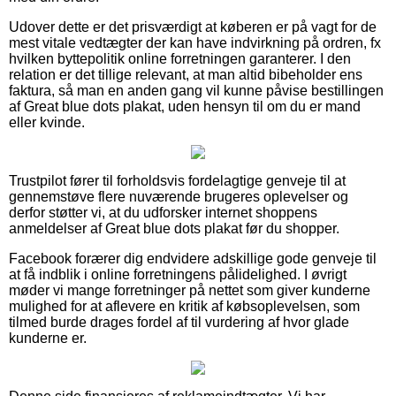
Udover dette er det prisværdigt at køberen er på vagt for de
mest vitale vedtægter der kan have indvirkning på ordren, fx
hvilken byttepolitik online forretningen garanterer. I den
relation er det tillige relevant, at man altid bibeholder ens
faktura, så man en anden gang vil kunne påvise bestillingen
af Great blue dots plakat, uden hensyn til om du er mand
eller kvinde.
Trustpilot fører til forholdsvis fordelagtige genveje til at
gennemstøve flere nuværende brugeres oplevelser og
derfor støtter vi, at du udforsker internet shoppens
anmeldelser af Great blue dots plakat før du shopper.
Facebook forærer dig endvidere adskillige gode genveje til
at få indblik i online forretningens pålidelighed. I øvrigt
møder vi mange forretninger på nettet som giver kunderne
mulighed for at aflevere en kritik af købsoplevelsen, som
tilmed burde drages fordel af til vurdering af hvor glade
kunderne er.