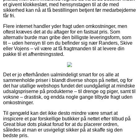
et givent klokkeslæt, med hensynstagen til at de med
sikkerhed kan nå at få bestillingen betjent før medarbejderne
får fri.
Flere internet handler yder fragt uden omkostninger, men
oftest kræves det at du aftager for en fastsat pris. Som
alternativ burde man gribe den billigste leveringsform, som
tit – uden hensyn til om du befinder sig nær Randers, Skive
eller Vojens – vil være at få fragtmanden til at levere din
pakke til et afhentningssted.
Det er jo efterhånden ualmindeligt smart for os alle at
sammenholde priser i blandt diverse shops på nettet, og for
det har utallige webshops fundet det uundgåeligt at mindske
udsalgspriserne på produkterne – til drenge og piger, samt til
voksne – drastisk, og endda nogle gange tilbyde fragt uden
omkostninger.
Til gengæld kan det ikke desto mindre være smart at
inspicere et par forskellige butikker på nettet efter tilbud på
Great blue dots plakat forud for at du placerer ordren,
således at man er usvigeligt sikker på at skaffe sig den
bedste pris.