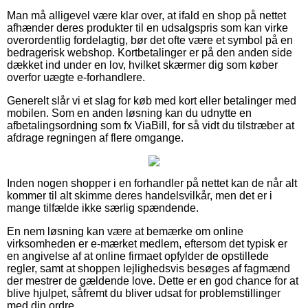
Man må alligevel være klar over, at ifald en shop på nettet
afhænder deres produkter til en udsalgspris som kan virke
overordentlig fordelagtig, bør det ofte være et symbol på en
bedragerisk webshop. Kortbetalinger er på den anden side
dækket ind under en lov, hvilket skærmer dig som køber
overfor uægte e-forhandlere.
Generelt slår vi et slag for køb med kort eller betalinger med
mobilen. Som en anden løsning kan du udnytte en
afbetalingsordning som fx ViaBill, for så vidt du tilstræber at
afdrage regningen af flere omgange.
Inden nogen shopper i en forhandler på nettet kan de når alt
kommer til alt skimme deres handelsvilkår, men det er i
mange tilfælde ikke særlig spændende.
En nem løsning kan være at bemærke om online
virksomheden er e-mærket medlem, eftersom det typisk er
en angivelse af at online firmaet opfylder de opstillede
regler, samt at shoppen lejlighedsvis besøges af fagmænd
der mestrer de gældende love. Dette er en god chance for at
blive hjulpet, såfremt du bliver udsat for problemstillinger
med din ordre.