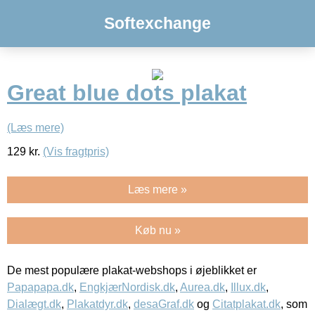
Softexchange
Great blue dots plakat
(Læs mere)
129
kr.
(Vis fragtpris)
Læs mere »
Køb nu »
De mest populære plakat-webshops i øjeblikket er
Papapapa.dk
,
EngkjærNordisk.dk
,
Aurea.dk
,
Illux.dk
,
Dialægt.dk
,
Plakatdyr.dk
,
desaGraf.dk
og
Citatplakat.dk
, som