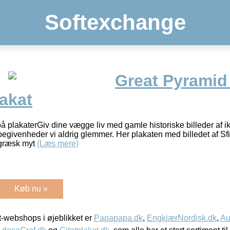
Softexchange
Great Pyramid
akat
 plakaterGiv dine vægge liv med gamle historiske billeder af i
begivenheder vi aldrig glemmer. Her plakaten med billedet af Sf
g græsk myt
(Læs mere)
Køb nu »
-webshops i øjeblikket er
Papapapa.dk
,
EngkjærNordisk.dk
,
Au