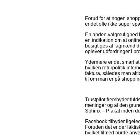
Forud for at nogen shoppe
er det ofte ikke super s
En anden valgmulighed kan
en indikation om at onli
besigtiges af fagmænd de
oplever udfordringer i pr
Ydermere er det smart at
hvilken returpolitik inter
faktura, således man alt
til om man er på shopping
Trustpilot frembyder fu
meninger og af den grund
Sphinx – Plakat inden du
Facebook tilbyder ligeled
Foruden det er der fakti
hvilket tilmed burde anven