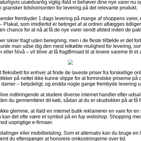
aturligvis usædvanlig vigtig ifald vi behøver dine nye varer nu o
n gransker tidshorisonten for levering på det relevante produkt.
agender frembyder 1 dags levering på mange af shoppens varer,
Plakat, som imidlertid er betinget af at ordren aflægges tidliger
en chance for at nå at få de nye varer sendt afsted inden de pakk
er sikrer fragt uden beregning, men i de fleste tilfælde er det fo
 burde man udse dig den mest letkøbte mulighed for levering, som
ller Nivå – vil blive at få fragtfirmaet til at levere varerne til e
fleksibelt for enhver at finde de laveste priser fra forskellige o
ikker på nettet ikke kunne slippe for at formindske priserne på d
og damer – betydeligt, og endda nogle gange frembyde levering 
ive indbringende at studere diverse internet handler efter uds
den du gennemfører dit køb, sådan at du er skudsikker på at få fa
kke glemme, at ifald en internet butik reklamerer en vare for en
 kan det ofte være et symbol på en fup webshop. Shopping med 
imod uoprigtige e-firmaer.
betalinger eller mobilbetaling. Som et alternativ kan du bruge en 
remt du efterspørger at honorere omkostningerne over tid.