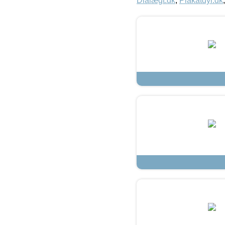
Dialægt.dk
,
Plakatdyr.dk