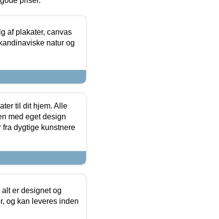
l gode priser.
 af plakater, canvas
skandinaviske natur og
er til dit hjem. Alle
ten med eget design
r fra dygtige kunstnere
 alt er designet og
r, og kan leveres inden