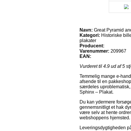
Navn:
Great Pyramid and
Kategori:
Historiske bill
plakater
Producent:
Varenummer:
209967
EAN:
Vurderet til
4.9
ud af 5 st
Temmelig mange e-handler
afsende til en pakkeshop
særdeles uproblematisk,
Sphinx – Plakat.
Du kan ydermere forsøge a
gennemsnitligt et hak dyr
være selv at hente ordren
webshoppens hjemsted.
Leveringsdygtigheden på H