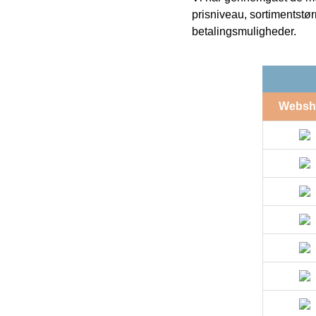
prisniveau, sortimentstø
betalingsmuligheder.
Websh