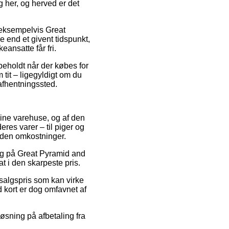
g her, og herved er det
 eksempelvis Great
e end et givent tidspunkt,
eansatte får fri.
rbeholdt når der købes for
 tit – ligegyldigt om du
t afhentningssted.
nline varehuse, og af den
eres varer – til piger og
uden omkostninger.
alg på Great Pyramid and
t i den skarpeste pris.
 salgspris som kan virke
kort er dog omfavnet af
løsning på afbetaling fra