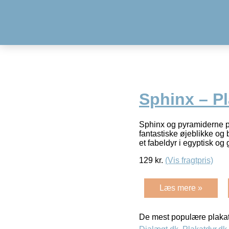
Sphinx – Pl
Sphinx og pyramiderne på
fantastiske øjeblikke og 
et fabeldyr i egyptisk o
129
kr.
(Vis fragtpris)
Læs mere »
De mest populære plakat