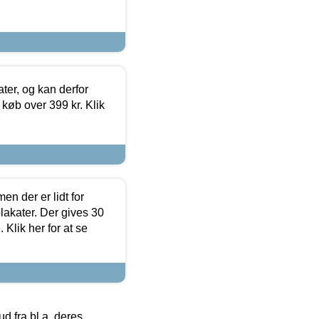
ter, og kan derfor
d køb over 399 kr. Klik
en der er lidt for
lakater. Der gives 30
Klik her for at se
 fra bl.a. deres