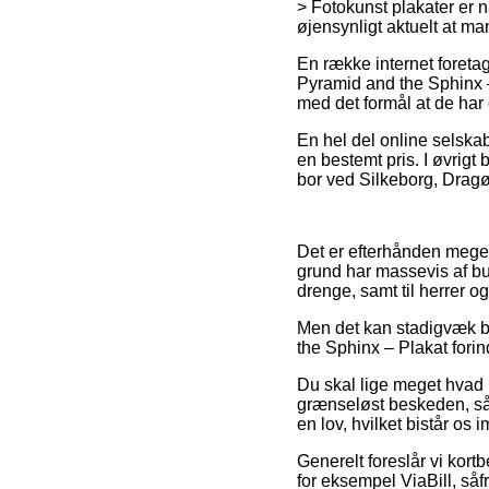
> Fotokunst plakater er n
øjensynligt aktuelt at ma
En række internet foret
Pyramid and the Sphinx – 
med det formål at de har 
En hel del online selskab
en bestemt pris. I øvrigt
bor ved Silkeborg, Dragør e
Det er efterhånden meget 
grund har massevis af but
drenge, samt til herrer 
Men det kan stadigvæk bl
the Sphinx – Plakat forin
Du skal lige meget hvad i
grænseløst beskeden, så
en lov, hvilket bistår os 
Generelt foreslår vi kort
for eksempel ViaBill, såf