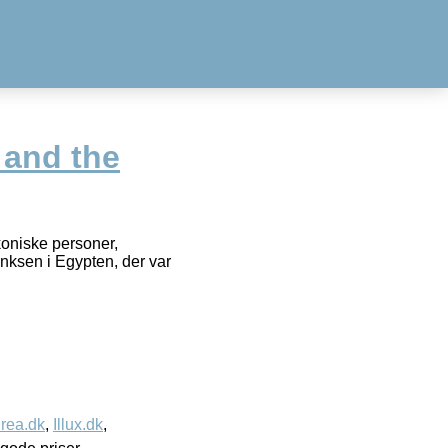
 and the
koniske personer,
inksen i Egypten, der var
rea.dk
,
Illux.dk
,