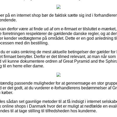
r på en internet shop bør de faktisk sætte sig ind i forhandleren
pændende.
 derfor være at finde ud af om e-firmaet er tilsluttet e-mærket, 
ne forretningen respekterer de gældende danske regler, og at de
r kender vedtægterne på området. Dette er en god anledning til
ocessen med din bestilling.
 du er vaks omkring de mest aktuelle betingelser der gælder for 
net firmaet benytter. Derfor er det tilmed relevant, at man når so
id vil kunne dokumentere ordren af Great Pyramid and the Sphi
 til en herre eller dame.
ldstændig passende muligheder for at gennemsøge en stor grupp
 er det godt, at du vurderer e-forhandlerens bedømmelser af G
 køber.
es sådan set gavnlige metoder til at få indsigt i internet selskab
sk online shops i Danmark hvor det er muligt at nedfælde en eval
des til at tage stilling til tilfredsheden hos kunderne.