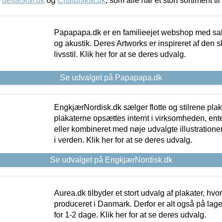
,
desaGraf.dk
og
Citatplakat.dk
, som alle har et stort sortiment ti
Papapapa.dk er en familieejet webshop med salg
og akustik. Deres Artworks er inspireret af den 
livsstil. Klik her for at se deres udvalg.
Se udvalget på Papapapa.dk
EngkjærNordisk.dk sælger flotte og stilrene plakat
plakaterne opsættes internt i virksomheden, en
eller kombineret med nøje udvalgte illustratione
i verden. Klik her for at se deres udvalg.
Se udvalget på EngkjærNordisk.dk
Aurea.dk tilbyder et stort udvalg af plakater, hvor
produceret i Danmark. Derfor er alt også på lage
for 1-2 dage. Klik her for at se deres udvalg.