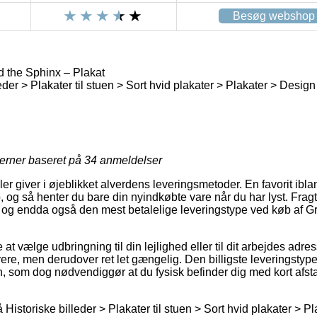
Besøg webshop
 the Sphinx – Plakat
eder > Plakater til stuen > Sort hvid plakater > Plakater > Desig
jerner baseret på
34
anmeldelser
 giver i øjeblikket alverdens leveringsmetoder. En favorit ibla
, og så henter du bare din nyindkøbte vare når du har lyst. Frag
 og endda også den mest betalelige leveringstype ved køb af G
t vælge udbringning til din lejlighed eller til dit arbejdes adre
ere, men derudover ret let gængelig. Den billigste leveringstype v
, som dog nødvendiggør at du fysisk befinder dig med kort afsta
istoriske billeder > Plakater til stuen > Sort hvid plakater > P