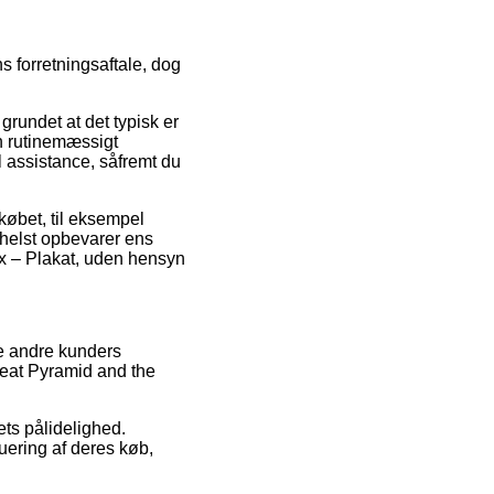
s forretningsaftale, dog
grundet at det typisk er
n rutinemæssigt
 assistance, såfremt du
købet, til eksempel
m helst opbevarer ens
nx – Plakat, uden hensyn
e andre kunders
reat Pyramid and the
ets pålidelighed.
uering af deres køb,