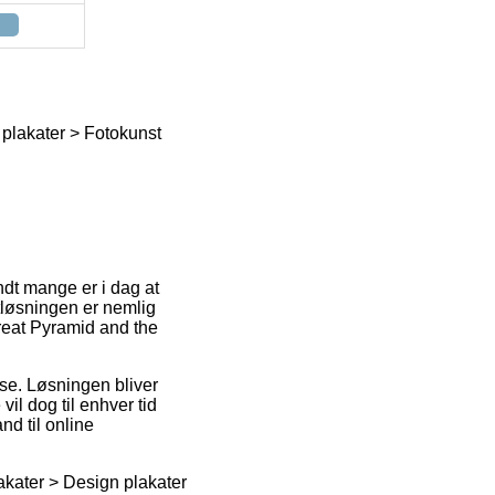
n plakater > Fotokunst
ndt mange er i dag at
tløsningen er nemlig
reat Pyramid and the
sse. Løsningen bliver
il dog til enhver tid
nd til online
lakater > Design plakater