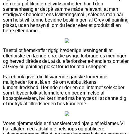
den returpolitik internet virksomheden har. I den
sammenhæng er det på samme måde relevant, at man
stadigvæk beholder ens kvitteringsmail, således man når
som helst vil kunne bevidne bestillingen af Grey oil painting
plakat, uden hensyn til om du leder efter et produkt til en
herre eller dame.
Trustpilot fremskaffer rigtig hæderlige løsninger til at
efterforske en længere række øvrige forbrugeres meninger
og herved tilrådes det, at du efterforsker e-handlens omtaler
af Grey oil painting plakat forud for at du shopper.
Facebook giver dig tilsvarende ganske fornemme
muligheder for at få en idé om webbutikkens
kundetilfredshed. Herinde er der en del internet selskaber
som tilbyder folk at formulere en bedømmelse af
købsoplevelsen, hvilket tilmed må benyttes til at danne dig
et indtryk af tilfredsheden hos kunderne.
Vores hjemmeside er finansieret ved hjælp af reklamer. Vi
har aftaler med adskillige netshops og publicerer