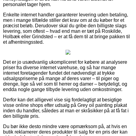
personalet tager hjem.
Enkelte internet handler garanterer levering uden betaling,
men i mange tilfælde stiller det krav om at du køber for et
præcist beløb. Derudover skal du gribe den billigste slags
levering, som oftest – hvad end man er tæt på Roskilde,
Holbæk eller Grindsted – er at få dem til at bringe pakken til
et afhentningssted.
Det er jo usædvanlig ukompliceret for købere at analysere
priser fra diverse internet varehuse, og så har mange
internet foretagender fundet det nødvendigt at trykke
udsalgspriserne på mange af deres varer – til piger og
drenge, lige så vel som til herrer og damer – betydeligt, og
endda nogle gange tilbyde levering uden omkostninger.
Derfor kan det alligevel vise sig fordelagtigt at besigtige
visse online shops efter udsalg på Grey oil painting plakat
inden du handler, således at man er skråsikker på at få fat i
den billigste pris.
Du bør ikke desto mindre være opmærksom på, at hvis en
butik reklamerer deres produkter til salg for en pris der kan