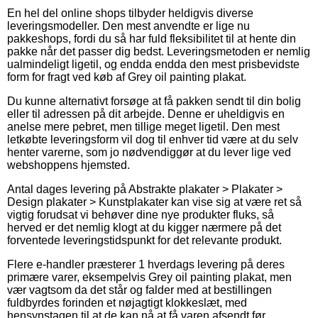
En hel del online shops tilbyder heldigvis diverse
leveringsmodeller. Den mest anvendte er lige nu
pakkeshops, fordi du så har fuld fleksibilitet til at hente din
pakke når det passer dig bedst. Leveringsmetoden er nemlig
ualmindeligt ligetil, og endda endda den mest prisbevidste
form for fragt ved køb af Grey oil painting plakat.
Du kunne alternativt forsøge at få pakken sendt til din bolig
eller til adressen på dit arbejde. Denne er uheldigvis en
anelse mere pebret, men tillige meget ligetil. Den mest
letkøbte leveringsform vil dog til enhver tid være at du selv
henter varerne, som jo nødvendiggør at du lever lige ved
webshoppens hjemsted.
Antal dages levering på Abstrakte plakater > Plakater >
Design plakater > Kunstplakater kan vise sig at være ret så
vigtig forudsat vi behøver dine nye produkter fluks, så
herved er det nemlig klogt at du kigger nærmere på det
forventede leveringstidspunkt for det relevante produkt.
Flere e-handler præsterer 1 hverdags levering på deres
primære varer, eksempelvis Grey oil painting plakat, men
vær vagtsom da det står og falder med at bestillingen
fuldbyrdes forinden et nøjagtigt klokkeslæt, med
hensynstagen til at de kan nå at få varen afsendt før