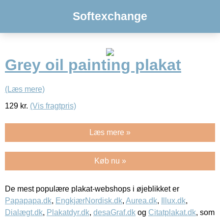
Softexchange
Grey oil painting plakat
(Læs mere)
129
kr.
(Vis fragtpris)
Læs mere »
Køb nu »
De mest populære plakat-webshops i øjeblikket er
Papapapa.dk
,
EngkjærNordisk.dk
,
Aurea.dk
,
Illux.dk
,
Dialægt.dk
,
Plakatdyr.dk
,
desaGraf.dk
og
Citatplakat.dk
, som