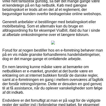
virke helt fantastisk gunstig, så bør det mange gange være
et kendetegn på en fup netbutik. Køb med gængse
betalingskort er trods alt en del af et reglement, der
begunstiger kunden overfor bedrageriske online webshops.
Generelt anbefaler vi bestillinger med betalingskort eller
mobilbetaling. Som et alternativ kan du bruge en
afdragsordning fra for eksempel ViaBill, ifald du har i sinde
at afbetale omkostningerne over et længere tidsrum.
Forud for at nogen bestiller hos en e-forretning behøver man
på en vis måde granske forhandlerens handelsbetingelser,
dog er det mange gange et omfattende arbejde.
En nem løsning kunne måske være at bemærke om
netbutikken er e-mærket, grundet at det burde være en
erklæring om at internet butikken forstår de danske regler,
samt at e-forretningen en gang i mellem overværes af fagfolk
der forstår retningslinjerne. Dette er desuden en god genvej
til at få assistance, når du oplever vanskeligheder som følge
af dit indkøb.
Endvidere er det fornuftigt at man er på vagt for de vigtigste
regler der spiller ind i forbindelse med købet, for eksempel