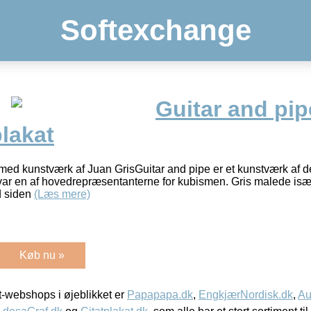
Softexchange
Guitar and pip
lakat
 med kunstværk af Juan GrisGuitar and pipe er et kunstværk af
 var en af hovedrepræsentanterne for kubismen. Gris malede især
d siden
(Læs mere)
Køb nu »
-webshops i øjeblikket er
Papapapa.dk
,
EngkjærNordisk.dk
,
Au