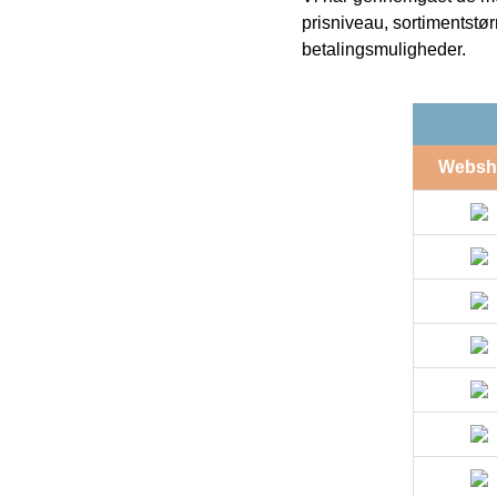
prisniveau, sortimentstø
betalingsmuligheder.
Websh