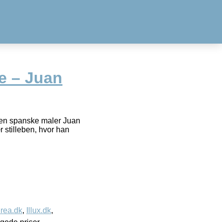
e – Juan
 den spanske maler Juan
 stilleben, hvor han
rea.dk
,
Illux.dk
,