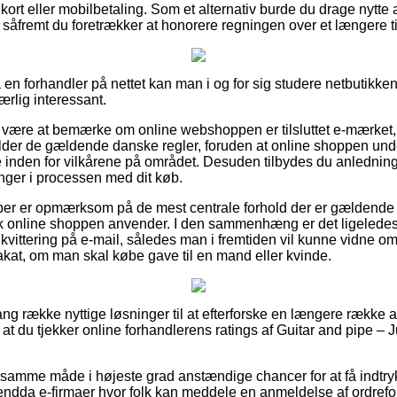
kort eller mobilbetaling. Som et alternativ burde du drage nytte 
, såfremt du foretrækker at honorere regningen over et længere t
en forhandler på nettet kan man i og for sig studere netbutikken
rlig interessant.
være at bemærke om online webshoppen er tilsluttet e-mærket, 
older de gældende danske regler, foruden at online shoppen und
e inden for vilkårene på området. Desuden tilbydes du anledning ti
ringer i processen med dit køb.
køber er opmærksom på de mest centrale forhold der er gældende fo
k online shoppen anvender. I den sammenhæng er det ligeledes 
 kvittering på e-mail, således man i fremtiden vil kunne vidne o
akat, om man skal købe gave til en mand eller kvinde.
ang række nyttige løsninger til at efterforske en længere række
, at du tjekker online forhandlerens ratings af Guitar and pipe – 
 samme måde i højeste grad anstændige chancer for at få indtryk
endda e-firmaer hvor folk kan meddele en anmeldelse af ordreforlø