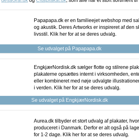
,
desaGraf.dk
og
Citatplakat.dk
, som alle har et stort sortiment ti
Papapapa.dk er en familieejet webshop med salg
og akustik. Deres Artworks er inspireret af den 
livsstil. Klik her for at se deres udvalg.
Se udvalget på Papapapa.dk
EngkjærNordisk.dk sælger flotte og stilrene plakat
plakaterne opsættes internt i virksomheden, en
eller kombineret med nøje udvalgte illustratione
i verden. Klik her for at se deres udvalg.
Se udvalget på EngkjærNordisk.dk
Aurea.dk tilbyder et stort udvalg af plakater, hvor
produceret i Danmark. Derfor er alt også på lage
for 1-2 dage. Klik her for at se deres udvalg.