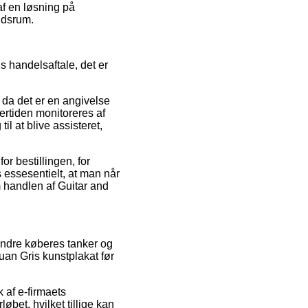
af en løsning på
idsrum.
s handelsaftale, det er
da det er en angivelse
ertiden monitoreres af
l at blive assisteret,
r bestillingen, for
essesentielt, at man når
m handlen af Guitar and
 andre køberes tanker og
Juan Gris kunstplakat før
 af e-firmaets
bet, hvilket tillige kan