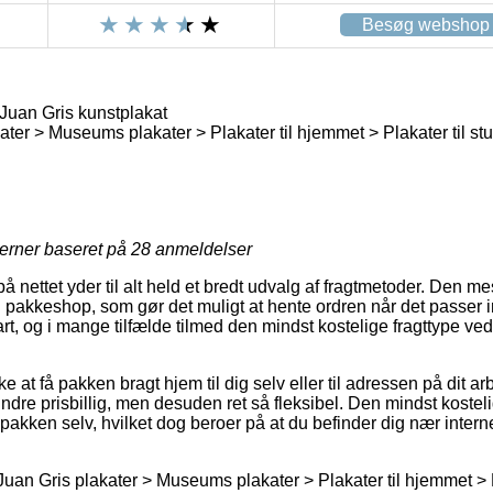
Besøg webshop
Juan Gris kunstplakat
ter > Museums plakater > Plakater til hjemmet > Plakater til st
jerner baseret på
28
anmeldelser
på nettet yder til alt held et bredt udvalg af fragtmetoder. Den 
 en pakkeshop, som gør det muligt at hente ordren når det passer i
rt, og i mange tilfælde tilmed den mindst kostelige fragttype ve
at få pakken bragt hjem til dig selv eller til adressen på dit a
re prisbillig, men desuden ret så fleksibel. Den mindst kosteli
pakken selv, hvilket dog beroer på at du befinder dig nær intern
Juan Gris plakater > Museums plakater > Plakater til hjemmet > P