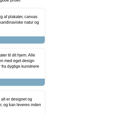
l gode priser.
 af plakater, canvas
skandinaviske natur og
er til dit hjem. Alle
ten med eget design
r fra dygtige kunstnere
 alt er designet og
r, og kan leveres inden