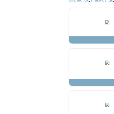
Dialægt.dk
,
Plakatdyr.dk