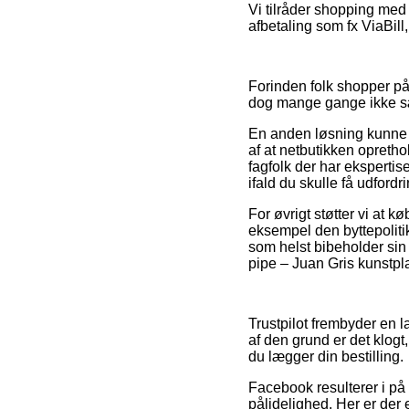
Vi tilråder shopping med 
afbetaling som fx ViaBill
Forinden folk shopper på 
dog mange gange ikke sæ
En anden løsning kunne 
af at netbutikken opreth
fagfolk der har ekspertis
ifald du skulle få udford
For øvrigt støtter vi at 
eksempel den byttepoliti
som helst bibeholder sin
pipe – Juan Gris kunstpl
Trustpilot frembyder en l
af den grund er det klogt
du lægger din bestilling.
Facebook resulterer i på
pålidelighed. Her er der 