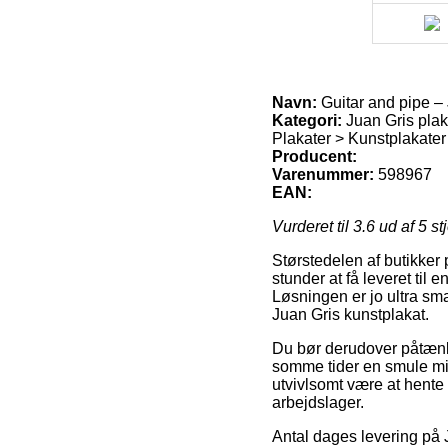
Navn:
Guitar and pipe – 
Kategori:
Juan Gris plaka
Plakater > Kunstplakater
Producent:
Varenummer:
598967
EAN:
Vurderet til
3.6
ud af 5 st
Størstedelen af butikker 
stunder at få leveret til
Løsningen er jo ultra sma
Juan Gris kunstplakat.
Du bør derudover påtænke 
somme tider en smule mind
utvivlsomt være at hente 
arbejdslager.
Antal dages levering på 