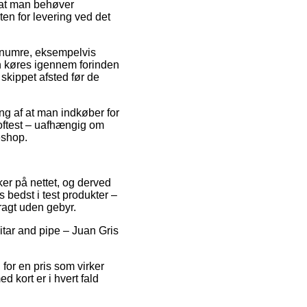
f at man behøver
ten for levering ved det
renumre, eksempelvis
en køres igennem forinden
 skippet afsted før de
ng af at man indkøber for
 oftest – uafhængig om
eshop.
kker på nettet, og derved
s bedst i test produkter –
ragt uden gebyr.
uitar and pipe – Juan Gris
 for en pris som virker
 kort er i hvert fald