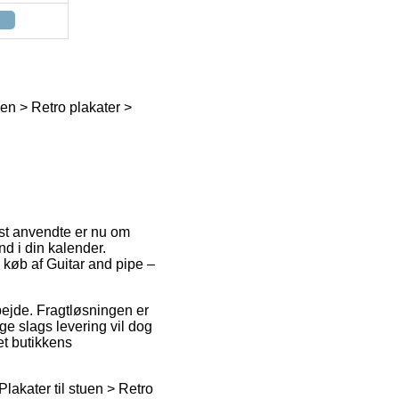
uen > Retro plakater >
mest anvendte er nu om
nd i din kalender.
d køb af Guitar and pipe –
rbejde. Fragtløsningen er
ge slags levering vil dog
et butikkens
lakater til stuen > Retro