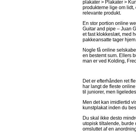
plakater > Plakater > Kun
produkterne lige om lidt, 
relevante produkt.
En stor portion online w
Guitar and pipe – Juan Gr
et fast klokkeslæt, med h
pakkeansatte tager hjem
Nogle få online selskabe
en bestemt sum. Ellers b
man er ved Kolding, Frede
Det er efterhånden ret flek
har langt de fleste onlin
til juniorer, men ligeled
Men det kan imidlertid vi
kunstplakat inden du besti
Du skal ikke desto mindre
utopisk tiltalende, burde
omsluttet af en anordning