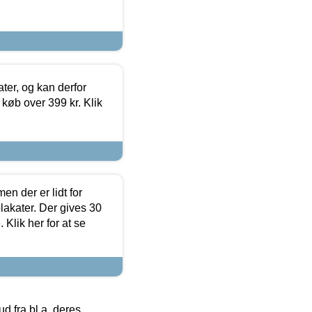
ter, og kan derfor
d køb over 399 kr. Klik
en der er lidt for
lakater. Der gives 30
Klik her for at se
 fra bl.a. deres