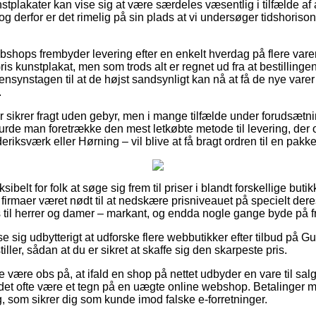
stplakater kan vise sig at være særdeles væsentlig i tilfælde a
og derfor er det rimelig på sin plads at vi undersøger tidshorison
ebshops frembyder levering efter en enkelt hverdag på flere va
is kunstplakat, men som trods alt er regnet ud fra at bestilling
ensynstagen til at de højst sandsynligt kan nå at få de nye varer
.
r sikrer fragt uden gebyr, men i mange tilfælde under forudsætni
urde man foretrække den mest letkøbte metode til levering, der
riksværk eller Hørning – vil blive at få bragt ordren til en pakk
sibelt for folk at søge sig frem til priser i blandt forskellige buti
e firmaer været nødt til at nedskære prisniveauet på specielt dere
es til herrer og damer – markant, og endda nogle gange byde på f
se sig udbytterigt at udforske flere webbutikker efter tilbud på G
ller, sådan at du er sikret at skaffe sig den skarpeste pris.
 være obs på, at ifald en shop på nettet udbyder en vare til salg
 det ofte være et tegn på en uægte online webshop. Betalinger med
, som sikrer dig som kunde imod falske e-forretninger.