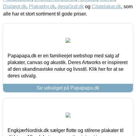
Dialægt.dk
,
Plakatdyr.dk
,
desaGraf.dk
og
Citatplakat.dk
, som
alle har et stort sortiment til gode priser.
Papapapa.dk er en familieejet webshop med salg af
plakater, canvas og akustik. Deres Artworks er inspireret
af den skandinaviske natur og livsstil. Klik her for at se
deres udvalg.
Se udvalget på Papapapa.dk
EngkjærNordisk.dk sælger flotte og stilrene plakater til