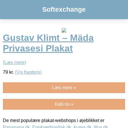
Softexchange
Gustav Klimt – Mäda
Privasesi Plakat
(Læs mere)
79
kr.
(Vis fragtpris)
Læs mere »
Køb nu »
De mest populære plakat-webshops i øjeblikket er
Papapapa.dk
,
EngkjærNordisk.dk
,
Aurea.dk
,
Illux.dk
,