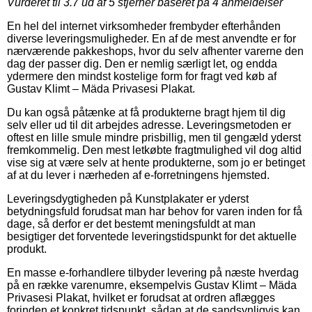
Vurderet til
3.7
ud af 5 stjerner baseret på
4
anmeldelser
En hel del internet virksomheder frembyder efterhånden
diverse leveringsmuligheder. En af de mest anvendte er for
nærværende pakkeshops, hvor du selv afhenter varerne den
dag der passer dig. Den er nemlig særligt let, og endda
ydermere den mindst kostelige form for fragt ved køb af
Gustav Klimt – Mäda Privasesi Plakat.
Du kan også påtænke at få produkterne bragt hjem til dig
selv eller ud til dit arbejdes adresse. Leveringsmetoden er
oftest en lille smule mindre prisbillig, men til gengæld yderst
fremkommelig. Den mest letkøbte fragtmulighed vil dog altid
vise sig at være selv at hente produkterne, som jo er betinget
af at du lever i nærheden af e-forretningens hjemsted.
Leveringsdygtigheden på Kunstplakater er yderst
betydningsfuld forudsat man har behov for varen inden for få
dage, så derfor er det bestemt meningsfuldt at man
besigtiger det forventede leveringstidspunkt for det aktuelle
produkt.
En masse e-forhandlere tilbyder levering på næste hverdag
på en række varenumre, eksempelvis Gustav Klimt – Mäda
Privasesi Plakat, hvilket er forudsat at ordren aflægges
forinden et konkret tidspunkt, sådan at de sandsynligvis kan