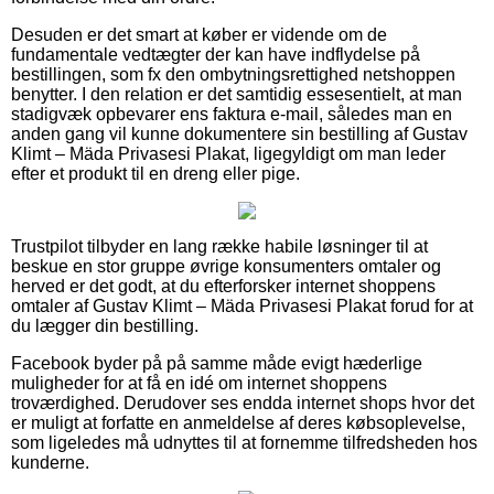
Desuden er det smart at køber er vidende om de
fundamentale vedtægter der kan have indflydelse på
bestillingen, som fx den ombytningsrettighed netshoppen
benytter. I den relation er det samtidig essesentielt, at man
stadigvæk opbevarer ens faktura e-mail, således man en
anden gang vil kunne dokumentere sin bestilling af Gustav
Klimt – Mäda Privasesi Plakat, ligegyldigt om man leder
efter et produkt til en dreng eller pige.
Trustpilot tilbyder en lang række habile løsninger til at
beskue en stor gruppe øvrige konsumenters omtaler og
herved er det godt, at du efterforsker internet shoppens
omtaler af Gustav Klimt – Mäda Privasesi Plakat forud for at
du lægger din bestilling.
Facebook byder på på samme måde evigt hæderlige
muligheder for at få en idé om internet shoppens
troværdighed. Derudover ses endda internet shops hvor det
er muligt at forfatte en anmeldelse af deres købsoplevelse,
som ligeledes må udnyttes til at fornemme tilfredsheden hos
kunderne.