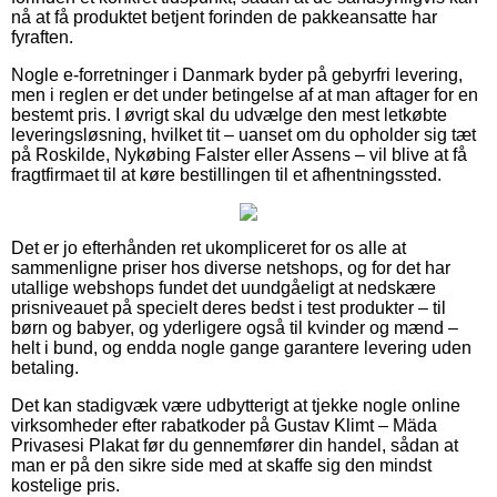
nå at få produktet betjent forinden de pakkeansatte har
fyraften.
Nogle e-forretninger i Danmark byder på gebyrfri levering,
men i reglen er det under betingelse af at man aftager for en
bestemt pris. I øvrigt skal du udvælge den mest letkøbte
leveringsløsning, hvilket tit – uanset om du opholder sig tæt
på Roskilde, Nykøbing Falster eller Assens – vil blive at få
fragtfirmaet til at køre bestillingen til et afhentningssted.
Det er jo efterhånden ret ukompliceret for os alle at
sammenligne priser hos diverse netshops, og for det har
utallige webshops fundet det uundgåeligt at nedskære
prisniveauet på specielt deres bedst i test produkter – til
børn og babyer, og yderligere også til kvinder og mænd –
helt i bund, og endda nogle gange garantere levering uden
betaling.
Det kan stadigvæk være udbytterigt at tjekke nogle online
virksomheder efter rabatkoder på Gustav Klimt – Mäda
Privasesi Plakat før du gennemfører din handel, sådan at
man er på den sikre side med at skaffe sig den mindst
kostelige pris.