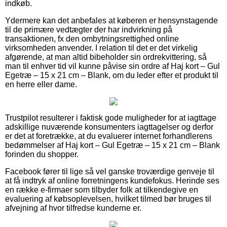
indkøb.
Ydermere kan det anbefales at køberen er hensynstagende
til de primære vedtægter der har indvirkning på
transaktionen, fx den ombytningsrettighed online
virksomheden anvender. I relation til det er det virkelig
afgørende, at man altid bibeholder sin ordrekvittering, så
man til enhver tid vil kunne påvise sin ordre af Haj kort – Gul
Egetræ – 15 x 21 cm – Blank, om du leder efter et produkt til
en herre eller dame.
Trustpilot resulterer i faktisk gode muligheder for at iagttage
adskillige nuværende konsumenters iagttagelser og derfor
er det at foretrække, at du evaluerer internet forhandlerens
bedømmelser af Haj kort – Gul Egetræ – 15 x 21 cm – Blank
forinden du shopper.
Facebook fører til lige så vel ganske troværdige genveje til
at få indtryk af online forretningens kundefokus. Herinde ses
en række e-firmaer som tilbyder folk at tilkendegive en
evaluering af købsoplevelsen, hvilket tilmed bør bruges til
afvejning af hvor tilfredse kunderne er.