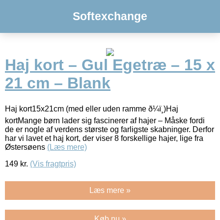
Softexchange
Haj kort – Gul Egetræ – 15 x
21 cm – Blank
Haj kort15x21cm (med eller uden ramme ð¼ï¸)Haj
kortMange børn lader sig fascinerer af hajer – Måske fordi
de er nogle af verdens største og farligste skabninger. Derfor
har vi lavet et haj kort, der viser 8 forskellige hajer, lige fra
Østersøens
(Læs mere)
149
kr.
(Vis fragtpris)
Læs mere »
Køb nu »