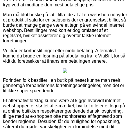
tryg ved at modtage den mest betalelige pris.
Man må blot huske på, at i tilfælde af at en webshop udbyder
et produkt til salg for en salgspris der er grænseløst billig, så
burde det mange gange være et tegn på en svindel internet
webshop. Bestillinger med kort er dog omfattet af et
regelsæt, hvilket assisterer dig overfor falske internet
forretninger.
Vi tilråder kortbestillinger eller mobilbetaling. Alternativt
kunne du bruge en løsning på afbetaling fra fx ViaBill, for så
vidt du foretrækker at finansiere betalingen senere.
Forinden folk bestiller i en butik på nettet kunne man reelt
gennemgå forhandlerens forretningsbetingelser, men det er
tit ikke super spændende.
Et alternativt forslag kunne være at kigge hvorvidt internet
webshoppen er støttet af e-mærket, hvilket ofte er et tegn på
at online butikken respekterer gældende dansk lovgivning,
tillige med at e-shoppen ofte monitoreres af fagmænd som
kender reglerne. Desuden får du mulighed for opbakning,
såfremt du møder vanskeligheder i forbindelse med dit