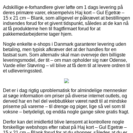
Adskillige e-forhandlere giver løfte om 1 dags levering på
deres primære varer, eksempelvis Haj kort – Gul Egetræ –
15 x 21 cm – Blank, som alligevel er påkrævet at bestillingen
indsendes forud for et givent tidspunkt, således at de kan nå
at få produkterne hen til fragtfirmaet forud for at
pakkemedarbejderne tager hjem.
Nogle enkelte e-shops i Danmark garanterer levering uden
betaling, men typisk afkræver det at der handles for en
fastsat sum. Som alternativ skal man overveje den billigste
leveringsmodel, der tit – om man opholder sig nær Odense,
Varde eller Støvring – vil blive at få dem til at levere ordren til
et udleveringssted.
Det er i dag rigtig uproblematisk for almindelige mennesker
at søge information om priser på diverse internet outlets, og
derved har en hel del webbutikker været nødt til at mindske
priserne på varerne – til drenge og piger, lige så vel som til
voksne – betydeligt, og endda nogle gange sikre gratis fragt.
Derfor kan det imidlertid blive lønsomt at kontrollere nogle
forskellige webshops efter rabat på Haj kort – Gul Egetræ –
15 x 21 cm – Blank forud for at du shopper, således at du er