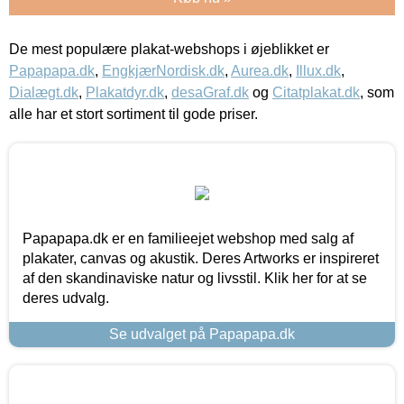
De mest populære plakat-webshops i øjeblikket er
Papapapa.dk
,
EngkjærNordisk.dk
,
Aurea.dk
,
Illux.dk
,
Dialægt.dk
,
Plakatdyr.dk
,
desaGraf.dk
og
Citatplakat.dk
, som
alle har et stort sortiment til gode priser.
Papapapa.dk er en familieejet webshop med salg af
plakater, canvas og akustik. Deres Artworks er inspireret
af den skandinaviske natur og livsstil. Klik her for at se
deres udvalg.
Se udvalget på Papapapa.dk