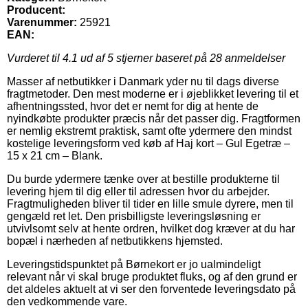
Producent:
Varenummer:
25921
EAN:
Vurderet til
4.1
ud af 5 stjerner baseret på
28
anmeldelser
Masser af netbutikker i Danmark yder nu til dags diverse
fragtmetoder. Den mest moderne er i øjeblikket levering til et
afhentningssted, hvor det er nemt for dig at hente de
nyindkøbte produkter præcis når det passer dig. Fragtformen
er nemlig ekstremt praktisk, samt ofte ydermere den mindst
kostelige leveringsform ved køb af Haj kort – Gul Egetræ –
15 x 21 cm – Blank.
Du burde ydermere tænke over at bestille produkterne til
levering hjem til dig eller til adressen hvor du arbejder.
Fragtmuligheden bliver til tider en lille smule dyrere, men til
gengæld ret let. Den prisbilligste leveringsløsning er
utvivlsomt selv at hente ordren, hvilket dog kræver at du har
bopæl i nærheden af netbutikkens hjemsted.
Leveringstidspunktet på Børnekort er jo ualmindeligt
relevant når vi skal bruge produktet fluks, og af den grund er
det aldeles aktuelt at vi ser den forventede leveringsdato på
den vedkommende vare.