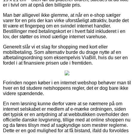
er i tvivl om at opnå den billigste pris.
Man bør alligevel ikke glemme, at når en e-shop sælger
varer for en pris der kan virke uforståeligt attraktiv, burde det
tit være et fingerpeg om en svindel internet handler.
Bestillinger med betalingskort er i hvert fald inkluderet i en
lov, der støtter os imod uærlige internet varehuse.
Generelt slår vi et slag for shopping med kort eller
mobilbetaling. Som alternativ burde du drage nytte af en
afbetalingsordning som eksempelvis ViaBill, hvis du ser en
fordel i at finansiere prisen ude i fremtiden.
Forinden nogen køber i en internet webshop behøver man til
hver en tid studere netshoppens regler, det er dog bare ikke
videre spændende.
En nem løsning kunne derfor være at se nærmere på om
internet selskabet er medlem af e-mærke ordningen, siden
det typisk er en antydning af at webbutikken overholder den
officielle danske lovgivning, tillige med at online shoppen nu
og da føres tilsyn med af sagkyndige som mestrer reglerne.
Dette er en god mulighed for at få bistand, ifald du forvoldes