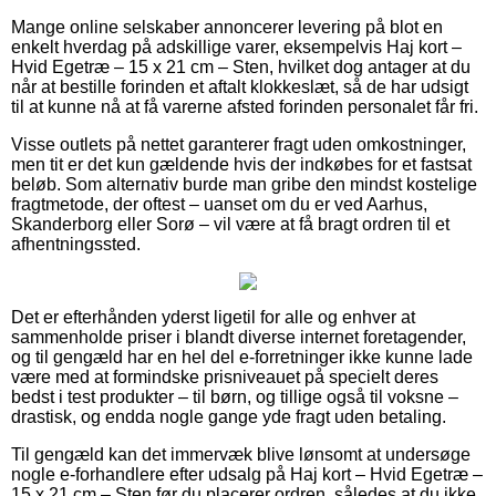
Mange online selskaber annoncerer levering på blot en
enkelt hverdag på adskillige varer, eksempelvis Haj kort –
Hvid Egetræ – 15 x 21 cm – Sten, hvilket dog antager at du
når at bestille forinden et aftalt klokkeslæt, så de har udsigt
til at kunne nå at få varerne afsted forinden personalet får fri.
Visse outlets på nettet garanterer fragt uden omkostninger,
men tit er det kun gældende hvis der indkøbes for et fastsat
beløb. Som alternativ burde man gribe den mindst kostelige
fragtmetode, der oftest – uanset om du er ved Aarhus,
Skanderborg eller Sorø – vil være at få bragt ordren til et
afhentningssted.
Det er efterhånden yderst ligetil for alle og enhver at
sammenholde priser i blandt diverse internet foretagender,
og til gengæld har en hel del e-forretninger ikke kunne lade
være med at formindske prisniveauet på specielt deres
bedst i test produkter – til børn, og tillige også til voksne –
drastisk, og endda nogle gange yde fragt uden betaling.
Til gengæld kan det immervæk blive lønsomt at undersøge
nogle e-forhandlere efter udsalg på Haj kort – Hvid Egetræ –
15 x 21 cm – Sten før du placerer ordren, således at du ikke