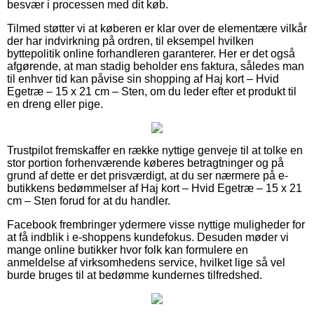
besvær i processen med dit køb.
Tilmed støtter vi at køberen er klar over de elementære vilkår
der har indvirkning på ordren, til eksempel hvilken
byttepolitik online forhandleren garanterer. Her er det også
afgørende, at man stadig beholder ens faktura, således man
til enhver tid kan påvise sin shopping af Haj kort – Hvid
Egetræ – 15 x 21 cm – Sten, om du leder efter et produkt til
en dreng eller pige.
Trustpilot fremskaffer en række nyttige genveje til at tolke en
stor portion forhenværende køberes betragtninger og på
grund af dette er det prisværdigt, at du ser nærmere på e-
butikkens bedømmelser af Haj kort – Hvid Egetræ – 15 x 21
cm – Sten forud for at du handler.
Facebook frembringer ydermere visse nyttige muligheder for
at få indblik i e-shoppens kundefokus. Desuden møder vi
mange online butikker hvor folk kan formulere en
anmeldelse af virksomhedens service, hvilket lige så vel
burde bruges til at bedømme kundernes tilfredshed.