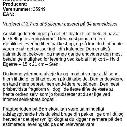
Producent:
Varenummer:
25949
EAN:
Vurderet til
3.7
ud af 5 stjerner baseret på
34
anmeldelser
Adskillige forretninger på nettet tilbyder til alt held et hav af
forskellige leveringsformer. Den mest populære er i
øjeblikket levering til en pakkeshop, og så kan du blot hente
varerne når det passer ind i din kalender. Den er altså
ualmindeligt bekvem, og mange gange endvidere den mest
betalelige mulighed for levering ved køb af Haj kort – Hvid
Egetræ – 15 x 21 cm – Sten.
Du kunne ydermere afveje for og imod at vælge at få sendt
hjem til dig eller til adressen på dit arbejde. Den er desværre
en tand mere pebret, men endvidere ret så nem. Den mest
prisbevidste fragtform vil dog i de fleste tilfælde være at
hente ordren selv, som jo forudsætter at du er lige ved
internet selskabets bopæl.
Fragtperioden på Børnekort kan være ualmindeligt
udslagsgivende hvis du skal bruge din pakke lige om lidt, og
herved er det øjensynligt klogt at du kigger nærmere på den
estimerede leveringstid på den relevante vare.