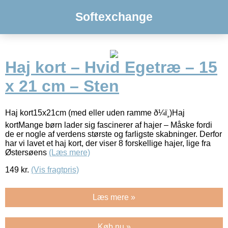
Softexchange
Haj kort – Hvid Egetræ – 15
x 21 cm – Sten
Haj kort15x21cm (med eller uden ramme ð¼ï¸)Haj
kortMange børn lader sig fascinerer af hajer – Måske fordi
de er nogle af verdens største og farligste skabninger. Derfor
har vi lavet et haj kort, der viser 8 forskellige hajer, lige fra
Østersøens
(Læs mere)
149
kr.
(Vis fragtpris)
Læs mere »
Køb nu »