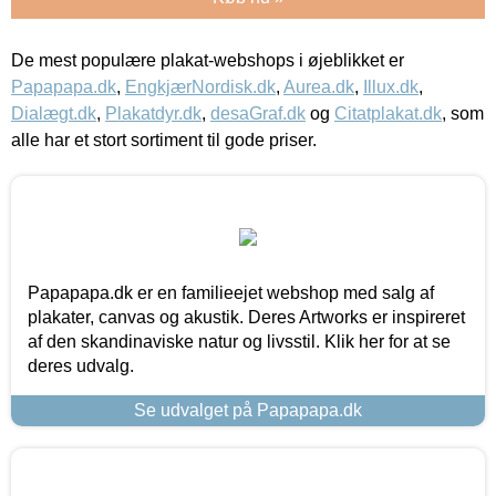
De mest populære plakat-webshops i øjeblikket er
Papapapa.dk
,
EngkjærNordisk.dk
,
Aurea.dk
,
Illux.dk
,
Dialægt.dk
,
Plakatdyr.dk
,
desaGraf.dk
og
Citatplakat.dk
, som
alle har et stort sortiment til gode priser.
Papapapa.dk er en familieejet webshop med salg af
plakater, canvas og akustik. Deres Artworks er inspireret
af den skandinaviske natur og livsstil. Klik her for at se
deres udvalg.
Se udvalget på Papapapa.dk