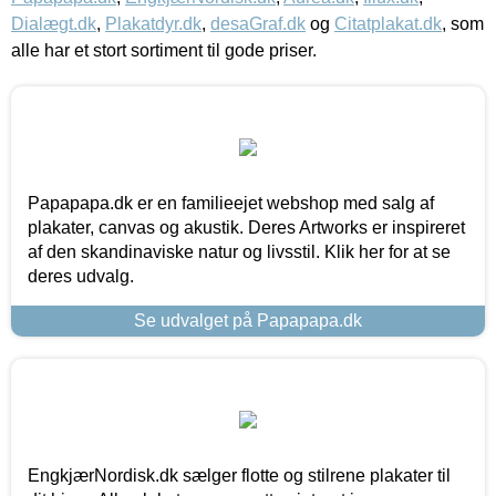
Dialægt.dk
,
Plakatdyr.dk
,
desaGraf.dk
og
Citatplakat.dk
, som
alle har et stort sortiment til gode priser.
Papapapa.dk er en familieejet webshop med salg af
plakater, canvas og akustik. Deres Artworks er inspireret
af den skandinaviske natur og livsstil. Klik her for at se
deres udvalg.
Se udvalget på Papapapa.dk
EngkjærNordisk.dk sælger flotte og stilrene plakater til