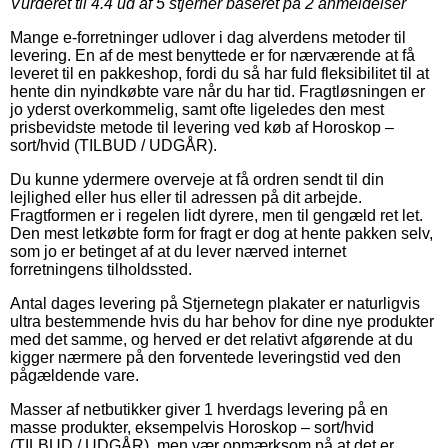
Vurderet til
4.4
ud af 5 stjerner baseret på
2
anmeldelser
Mange e-forretninger udlover i dag alverdens metoder til
levering. En af de mest benyttede er for nærværende at få
leveret til en pakkeshop, fordi du så har fuld fleksibilitet til at
hente din nyindkøbte vare når du har tid. Fragtløsningen er
jo yderst overkommelig, samt ofte ligeledes den mest
prisbevidste metode til levering ved køb af Horoskop –
sort/hvid (TILBUD / UDGÅR).
Du kunne ydermere overveje at få ordren sendt til din
lejlighed eller hus eller til adressen på dit arbejde.
Fragtformen er i regelen lidt dyrere, men til gengæld ret let.
Den mest letkøbte form for fragt er dog at hente pakken selv,
som jo er betinget af at du lever nærved internet
forretningens tilholdssted.
Antal dages levering på Stjernetegn plakater er naturligvis
ultra bestemmende hvis du har behov for dine nye produkter
med det samme, og herved er det relativt afgørende at du
kigger nærmere på den forventede leveringstid ved den
pågældende vare.
Masser af netbutikker giver 1 hverdags levering på en
masse produkter, eksempelvis Horoskop – sort/hvid
(TILBUD / UDGÅR), men vær opmærksom på at det er