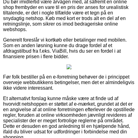
Du bør imidlertid være årvågen med, at såfremt en online
shop frembyder en vare til en pris der anses for urealistisk
tiltalende, er det i nogle tilfælde være et tegn på en
snydagtig netshop. Køb med kort er trods alt en del af en
retningslinje, som sikrer os imod bedrageriske online
webshops.
Generelt foreslår vi kortkøb eller betalinger med mobilen.
Som en anden løsning kunne du drage fordel af et
afdragstilbud fra f.eks. ViaBill, hvis du ser en fordel i at
finansiere prisen i flere bidder.
Før folk bestiller på en e-forretning behøver de i princippet
overveje webbutikkens betingelser, men det er almindeligvis
ikke videre interessant.
Et alternativt forslag kunne måske være at finde ud af
hvorvidt netshoppen er støttet af e-mærket, grundet at det er
en angivelse af at online forretningen efterlever de opstillede
regler, foruden at online virksomheden jævnligt revideres af
specialister der er meget fortrolige reglerne på området.
Dette er desuden en god anledning til en hjælpende hånd,
ifald du bliver udsat for udfordringer i forbindelse med din
shopping.