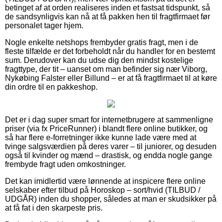
betinget af at orden realiseres inden et fastsat tidspunkt, så
de sandsynligvis kan nå at få pakken hen til fragtfirmaet før
personalet tager hjem.
Nogle enkelte netshops frembyder gratis fragt, men i de
fleste tilfælde er det forbeholdt når du handler for en bestemt
sum. Derudover kan du udse dig den mindst kostelige
fragttype, der tit – uanset om man befinder sig nær Viborg,
Nykøbing Falster eller Billund – er at få fragtfirmaet til at køre
din ordre til en pakkeshop.
Det er i dag super smart for internetbrugere at sammenligne
priser (via fx PriceRunner) i blandt flere online butikker, og
så har flere e-forretninger ikke kunne lade være med at
tvinge salgsværdien på deres varer – til juniorer, og desuden
også til kvinder og mænd – drastisk, og endda nogle gange
frembyde fragt uden omkostninger.
Det kan imidlertid være lønnende at inspicere flere online
selskaber efter tilbud på Horoskop – sort/hvid (TILBUD /
UDGÅR) inden du shopper, således at man er skudsikker på
at få fat i den skarpeste pris.