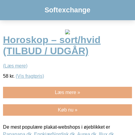
Softexchange
Horoskop – sort/hvid
(TILBUD / UDGÅR)
(Læs mere)
58
kr.
(Vis fragtpris)
Læs mere »
Køb nu »
De mest populære plakat-webshops i øjeblikket er
Papapapa.dk
,
EngkjærNordisk.dk
,
Aurea.dk
,
Illux.dk
,