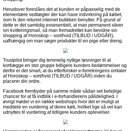
Herudover foreslåes det at kunden er påpasselig med de
elementære vedtægter der kan have indvirkning på købet,
som fx den returret internet butikken benytter. På grund af
dette er det samtidig essesentielt, at man permanent sikrer
sin kvitteringsmail, så man fremadrettet kan bevidne sin
shopping af Horoskop – sort/hvid (TILBUD / UDGÅR),
uafhængig om man søger produkter til en pige eller dreng.
Trustpilot bringer dig temmelig nyttige løsninger til at
kortlægge en stor gruppe tidligere kunders bedømmelser og
derfor er det smart, at du efterforsker e-forretningens omtaler
af Horoskop – sort/hvid (TILBUD / UDGÅR) inden du
placerer din ordre.
Facebook frembyder på samme måde sådan set belejlige
chancer for at få indblik i e-forhandlerens pålidelighed. I
øvrigt møder vi en række webshops hvor det er muligt at
meddele en vurdering af deres køb, hvilket lige så vel kan
udnyttes til vurdering af tidligere kunders oplevelser.