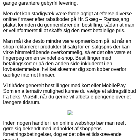
gange garantere gebyrfri levering.
Men det kan stadigvæk være fordelagtigt at efterse diverse
online firmaer efter rabatkoder på Hr. Skæg – Ramasjang
plakat forinden du gennemfører din bestilling, sådan at man
er velinformeret til at skaffe sig den mest betalelige pris.
Man må ikke desto mindre være opmærksom på, at når en
shop reklamerer produkter til salg for en salgspris der kan
virke himmelråbende overkommelig, så er det ofte være et
fingerpeg om en svindel e-shop. Bestillinger med
betalingskort er på den anden side inkluderet i en
lovbestemmelse, hvilket skærmer dig som køber overfor
uærlige internet firmaer.
Vi tilråder generelt bestillinger med kort eller MobilePay.
Som en alternativ mulighed kunne du vælge et afdragstilbud
fra f.eks. ViaBill, når du gerne vil afbetale pengene over et
længere tidsrum.
Inden nogen handler i en online webshop bør man reelt
gøre sig bekendt med indholdet af shoppens
forretningsbetingelser, dog er det ofte et tidskrævende
projekt.