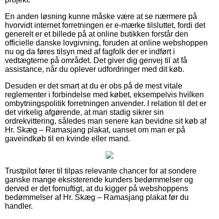
En anden løsning kunne måske være at se nærmere på
hvorvidt internet forretningen er e-mærke tilsluttet, fordi det
generelt er et billede på at online butikken forstår den
officielle danske lovgivning, foruden at online webshoppen
nu og da føres tilsyn med af fagfolk der er indført i
vedtægterne på området. Det giver dig genvej til at få
assistance, når du oplever udfordringer med dit køb.
Desuden er det smart at du er obs på de mest vitale
reglementer i forbindelse med købet, eksempelvis hvilken
ombytningspolitik forretningen anvender. I relation til det er
det virkelig afgørende, at man stadig sikrer sin
ordrekvittering, således man senere kan bevidne sit køb af
Hr. Skæg – Ramasjang plakat, uanset om man er på
gaveindkøb til en kvinde eller mand.
Trustpilot fører til tilpas relevante chancer for at sondere
ganske mange eksisterende kunders bedømmelser og
derved er det fornuftigt, at du kigger på webshoppens
bedømmelser af Hr. Skæg – Ramasjang plakat før du
handler.