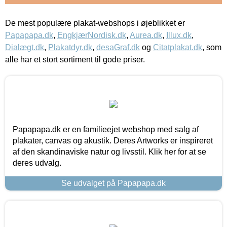
De mest populære plakat-webshops i øjeblikket er
Papapapa.dk
,
EngkjærNordisk.dk
,
Aurea.dk
,
Illux.dk
,
Dialægt.dk
,
Plakatdyr.dk
,
desaGraf.dk
og
Citatplakat.dk
, som
alle har et stort sortiment til gode priser.
Papapapa.dk er en familieejet webshop med salg af
plakater, canvas og akustik. Deres Artworks er inspireret
af den skandinaviske natur og livsstil. Klik her for at se
deres udvalg.
Se udvalget på Papapapa.dk