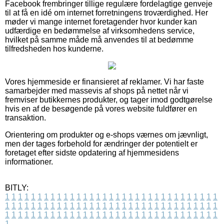
Facebook frembringer tillige regulære fordelagtige genveje
til at få en idé om internet forretningens troværdighed. Her
møder vi mange internet foretagender hvor kunder kan
udfærdige en bedømmelse af virksomhedens service,
hvilket på samme måde må anvendes til at bedømme
tilfredsheden hos kunderne.
Vores hjemmeside er finansieret af reklamer. Vi har faste
samarbejder med massevis af shops på nettet når vi
fremviser butikkernes produkter, og tager imod godtgørelse
hvis en af de besøgende på vores website fuldfører en
transaktion.
Orientering om produkter og e-shops værnes om jævnligt,
men der tages forbehold for ændringer der potentielt er
foretaget efter sidste opdatering af hjemmesidens
informationer.
BITLY:
1
1
1
1
1
1
1
1
1
1
1
1
1
1
1
1
1
1
1
1
1
1
1
1
1
1
1
1
1
1
1
1
1
1
1
1
1
1
1
1
1
1
1
1
1
1
1
1
1
1
1
1
1
1
1
1
1
1
1
1
1
1
1
1
1
1
1
1
1
1
1
1
1
1
1
1
1
1
1
1
1
1
1
1
1
1
1
1
1
1
1
1
1
1
1
1
1
1
1
1