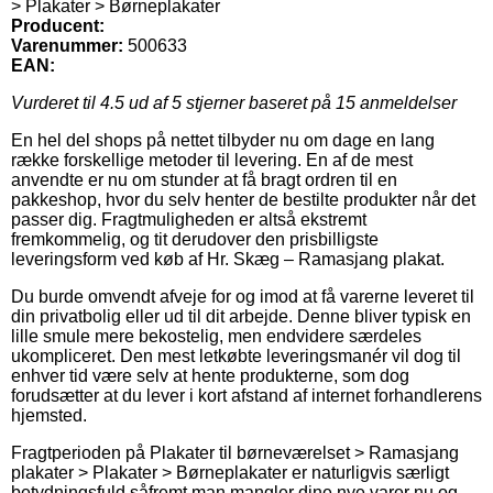
> Plakater > Børneplakater
Producent:
Varenummer:
500633
EAN:
Vurderet til
4.5
ud af 5 stjerner baseret på
15
anmeldelser
En hel del shops på nettet tilbyder nu om dage en lang
række forskellige metoder til levering. En af de mest
anvendte er nu om stunder at få bragt ordren til en
pakkeshop, hvor du selv henter de bestilte produkter når det
passer dig. Fragtmuligheden er altså ekstremt
fremkommelig, og tit derudover den prisbilligste
leveringsform ved køb af Hr. Skæg – Ramasjang plakat.
Du burde omvendt afveje for og imod at få varerne leveret til
din privatbolig eller ud til dit arbejde. Denne bliver typisk en
lille smule mere bekostelig, men endvidere særdeles
ukompliceret. Den mest letkøbte leveringsmanér vil dog til
enhver tid være selv at hente produkterne, som dog
forudsætter at du lever i kort afstand af internet forhandlerens
hjemsted.
Fragtperioden på Plakater til børneværelset > Ramasjang
plakater > Plakater > Børneplakater er naturligvis særligt
betydningsfuld såfremt man mangler dine nye varer nu og