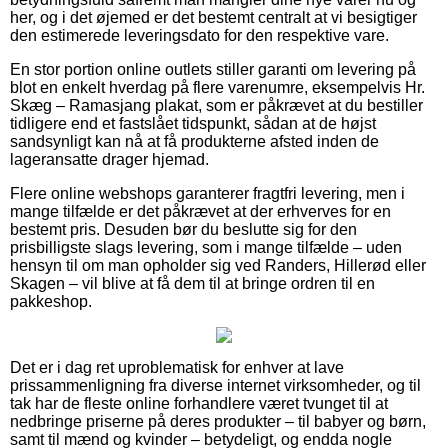
her, og i det øjemed er det bestemt centralt at vi besigtiger
den estimerede leveringsdato for den respektive vare.
En stor portion online outlets stiller garanti om levering på
blot en enkelt hverdag på flere varenumre, eksempelvis Hr.
Skæg – Ramasjang plakat, som er påkrævet at du bestiller
tidligere end et fastslået tidspunkt, sådan at de højst
sandsynligt kan nå at få produkterne afsted inden de
lageransatte drager hjemad.
Flere online webshops garanterer fragtfri levering, men i
mange tilfælde er det påkrævet at der erhverves for en
bestemt pris. Desuden bør du beslutte sig for den
prisbilligste slags levering, som i mange tilfælde – uden
hensyn til om man opholder sig ved Randers, Hillerød eller
Skagen – vil blive at få dem til at bringe ordren til en
pakkeshop.
Det er i dag ret uproblematisk for enhver at lave
prissammenligning fra diverse internet virksomheder, og til
tak har de fleste online forhandlere været tvunget til at
nedbringe priserne på deres produkter – til babyer og børn,
samt til mænd og kvinder – betydeligt, og endda nogle