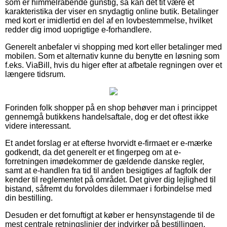
som er himmelråbende gunstig, så kan det tit være et
karakteristika der viser en snydagtig online butik. Betalinger
med kort er imidlertid en del af en lovbestemmelse, hvilket
redder dig imod uoprigtige e-forhandlere.
Generelt anbefaler vi shopping med kort eller betalinger med
mobilen. Som et alternativ kunne du benytte en løsning som
f.eks. ViaBill, hvis du higer efter at afbetale regningen over et
længere tidsrum.
Forinden folk shopper på en shop behøver man i princippet
gennemgå butikkens handelsaftale, dog er det oftest ikke
videre interessant.
Et andet forslag er at efterse hvorvidt e-firmaet er e-mærke
godkendt, da det generelt er et fingerpeg om at e-
forretningen imødekommer de gældende danske regler,
samt at e-handlen fra tid til anden besigtiges af fagfolk der
kender til reglementet på området. Det giver dig lejlighed til
bistand, såfremt du forvoldes dilemmaer i forbindelse med
din bestilling.
Desuden er det fornuftigt at køber er hensynstagende til de
mest centrale retningslinjer der indvirker på bestillingen,