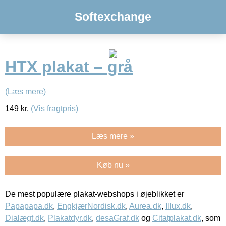
Softexchange
HTX plakat – grå
(Læs mere)
149
kr.
(Vis fragtpris)
Læs mere »
Køb nu »
De mest populære plakat-webshops i øjeblikket er
Papapapa.dk
,
EngkjærNordisk.dk
,
Aurea.dk
,
Illux.dk
,
Dialægt.dk
,
Plakatdyr.dk
,
desaGraf.dk
og
Citatplakat.dk
, som