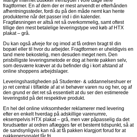
Mange internet butikker frembyder i vore dage flere
fragtformer. En af dem der er mest anvendt er efterhånden
afhentningssteder, fordi du på den måde nemt kan hente
produkterne når det passer ind i din kalender.
Fragtløsningen er altså ret så overkommelig, samt oftest
tillige den mest betalelige leveringstype ved køb af HTX
plakat – grå.
Du kan også afveje for og imod at få ordren bragt til din
bopæl eller til hvor du arbejder. Fragtformen er uheldigvis en
tand mere bekostelig, men desuden meget nem. Den
prisbilligste leveringsmetode er dog at hente pakken selv,
som desværre kræver at du befinder dig i kort afstand af
online shoppens arbejdslager.
Leveringshastigheden på Studenter- & uddannelseshuer er
jo ret central i tilfælde af at vi behøver varen nu og her, og af
den grund er det ret så essentielt at du ser den estimerede
leveringstid på det respektive produkt.
En hel del online virksomheder reklamerer med levering
efter en enkelt hverdag på adskillige varenumre,
eksempelvis HTX plakat – grå, men vær påpasselig da det
forudsætter at ordren aflægges før et bestemt tidspunkt, så at
de sandsynligvis kan nå at få pakken klargjort forud for at
pakkepersonalet får fri.