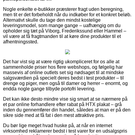
Nogle enkelte e-butikker præsterer fragt uden beregning,
men tit er det forbeholdt når du indkøber for et konkret beløb.
Alternativt skulle du tage den mindst kostelige
leveringsmodel, som mange gange – uafhængig om du
opholder sig tæt på Viborg, Frederikssund eller Hammel –
vil være at få fragtmanden til at køre dine produkter til et
afhentningssted.
Det har vist sig at være rigtig ukompliceret for os alle at
sammenholde priser hos flere webshops, og følgelig har
massevis af online outlets set sig nødsaget til at mindske
salgsværdien på specielt deres bedst i test produkter – til
drenge og piger, men også til damer og herrer – enormt, og
endda nogle gange tilbyde portofri levering.
Det kan ikke desto mindre vise sig smart at se nærmere på
et par online forhandlere efter rabat på HTX plakat – grå
inden du gennemfører din handel, således at man er på den
sikre side med at få fat i den mest attraktive pris.
Du bør lige meget hvad huske på, at når en internet
virksomhed reklamerer bedst i test varer for en udsalgspris