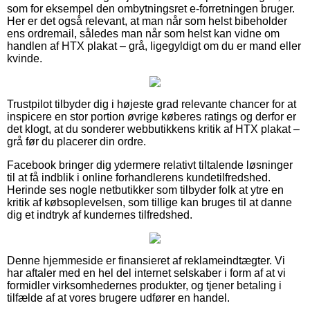
som for eksempel den ombytningsret e-forretningen bruger.
Her er det også relevant, at man når som helst bibeholder
ens ordremail, således man når som helst kan vidne om
handlen af HTX plakat – grå, ligegyldigt om du er mand eller
kvinde.
Trustpilot tilbyder dig i højeste grad relevante chancer for at
inspicere en stor portion øvrige køberes ratings og derfor er
det klogt, at du sonderer webbutikkens kritik af HTX plakat –
grå før du placerer din ordre.
Facebook bringer dig ydermere relativt tiltalende løsninger
til at få indblik i online forhandlerens kundetilfredshed.
Herinde ses nogle netbutikker som tilbyder folk at ytre en
kritik af købsoplevelsen, som tillige kan bruges til at danne
dig et indtryk af kundernes tilfredshed.
Denne hjemmeside er finansieret af reklameindtægter. Vi
har aftaler med en hel del internet selskaber i form af at vi
formidler virksomhedernes produkter, og tjener betaling i
tilfælde af at vores brugere udfører en handel.