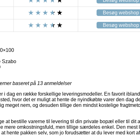
Besøg webshop
Besøg webshop
Besøg webshop
70×100
e Szabo
9
jerner baseret på
13
anmeldelser
er i dag en række forskellige leveringsmodeller. En favorit iblan
gssted, hvor det er muligt at hente de nyindkøbte varer den dag d
ig meget nem, og desuden tillige den mindst kostelige fragtme
 at bestille varerne til levering til din private bopæl eller til d
de mere omkostningsfuld, men tillige særdeles enkel. Den mest le
e at hente pakken selv, som jo forudsætter at du lever med kort af