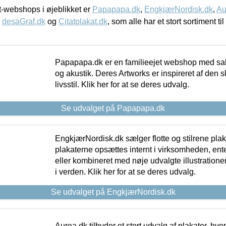
-webshops i øjeblikket er
Papapapa.dk
,
EngkjærNordisk.dk
,
Au
,
desaGraf.dk
og
Citatplakat.dk
, som alle har et stort sortiment ti
Papapapa.dk er en familieejet webshop med salg
og akustik. Deres Artworks er inspireret af den 
livsstil. Klik her for at se deres udvalg.
Se udvalget på Papapapa.dk
EngkjærNordisk.dk sælger flotte og stilrene plakat
plakaterne opsættes internt i virksomheden, en
eller kombineret med nøje udvalgte illustratione
i verden. Klik her for at se deres udvalg.
Se udvalget på EngkjærNordisk.dk
Aurea.dk tilbyder et stort udvalg af plakater, hvor