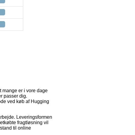
dt mange er i vore dage
er passer dig.
tode ved køb af Hugging
it arbejde. Leveringsformen
tkøbte fragtløsning vil
stand til online