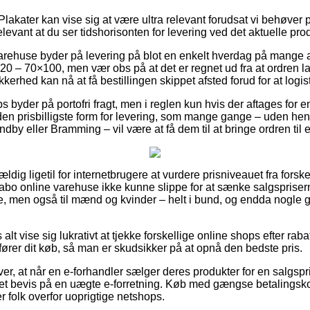
lakater kan vise sig at være ultra relevant forudsat vi behøver 
relevant at du ser tidshorisonten for levering ved det aktuelle pro
arehuse byder på levering på blot en enkelt hverdag på mange a
 – 70×100, men vær obs på at det er regnet ud fra at ordren la
erhed kan nå at få bestillingen skippet afsted forud for at logist
s byder på portofri fragt, men i reglen kun hvis der aftages for
den prisbilligste form for levering, som mange gange – uden hens
dby eller Bramming – vil være at få dem til at bringe ordren til
ældig ligetil for internetbrugere at vurdere prisniveauet fra forskel
zabo online varehuse ikke kunne slippe for at sænke salgsprise
nge, men også til mænd og kvinder – helt i bund, og endda nogle
 alt vise sig lukrativt at tjekke forskellige online shops efter r
rer dit køb, så man er skudsikker på at opnå den bedste pris.
er, at når en e-forhandler sælger deres produkter for en salgspri
re et bevis på en uægte e-forretning. Køb med gængse betalingsko
 folk overfor uoprigtige netshops.