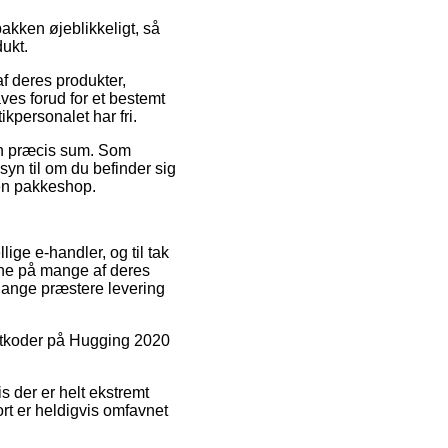
pakken øjeblikkeligt, så
dukt.
f deres produkter,
ves forud for et bestemt
ikpersonalet har fri.
 en præcis sum. Som
yn til om du befinder sig
 en pakkeshop.
lige e-handler, og til tak
rne på mange af deres
 gange præstere levering
abatkoder på Hugging 2020
s der er helt ekstremt
rt er heldigvis omfavnet