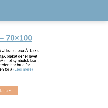
– 70×100
 af kunstnerenÂ Eszter
sÂ plakat der er lavet
enÂ er et symbolsk kram,
rden har brug for.
en for a
(Læs mere)
b nu »