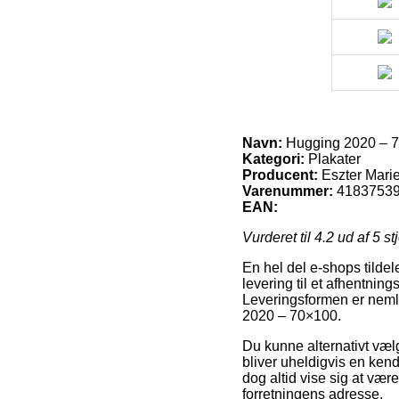
Navn:
Hugging 2020 – 
Kategori:
Plakater
Producent:
Eszter Mari
Varenummer:
4183753
EAN:
Vurderet til
4.2
ud af 5 st
En hel del e-shops tildel
levering til et afhentnin
Leveringsformen er neml
2020 – 70×100.
Du kunne alternativt vælge
bliver uheldigvis en ken
dog altid vise sig at vær
forretningens adresse.