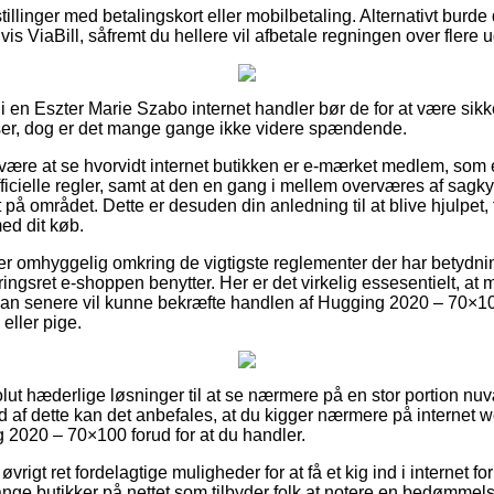
tillinger med betalingskort eller mobilbetaling. Alternativt burd
s ViaBill, såfremt du hellere vil afbetale regningen over flere u
 i en Eszter Marie Szabo internet handler bør de for at være si
er, dog er det mange gange ikke videre spændende.
n være at se hvorvidt internet butikken er e-mærket medlem, som e
officielle regler, samt at den en gang i mellem overværes af sa
på området. Dette er desuden din anledning til at blive hjulpet,
ed dit køb.
u er omhyggelig omkring de vigtigste reglementer der har betydni
ngsret e-shoppen benytter. Her er det virkelig essesentielt, at 
 man senere vil kunne bekræfte handlen af Hugging 2020 – 70×1
eller pige.
olut hæderlige løsninger til at se nærmere på en stor portion 
d af dette kan det anbefales, at du kigger nærmere på internet
2020 – 70×100 forud for at du handler.
vrigt ret fordelagtige muligheder for at få et kig ind i internet f
ge butikker på nettet som tilbyder folk at notere en bedømmelse 