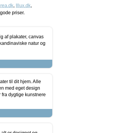
rea.dk
,
Illux.dk
,
l gode priser.
 af plakater, canvas
skandinaviske natur og
er til dit hjem. Alle
ten med eget design
r fra dygtige kunstnere
 alt er designet og