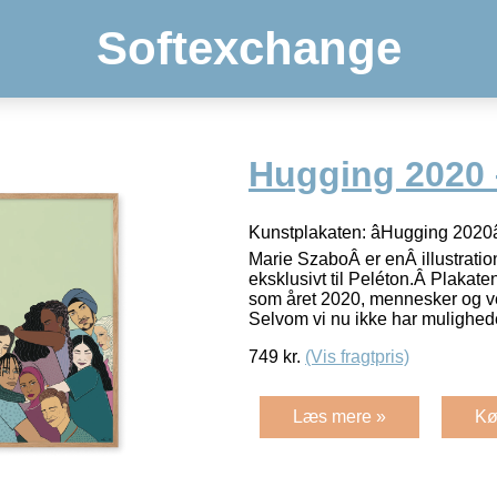
Softexchange
Hugging 2020 
Kunstplakaten: âHugging 2020â
Marie SzaboÂ er enÂ illustration
eksklusivt til Peléton.Â Plakat
som året 2020, mennesker og ve
Selvom vi nu ikke har mulighed
749
kr.
(Vis fragtpris)
Læs mere »
Kø