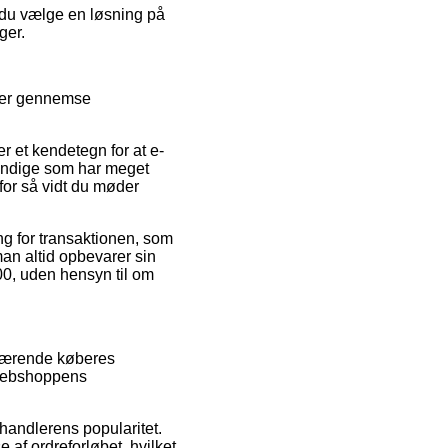
e du vælge en løsning på
ger.
kker gennemse
r et kendetegn for at e-
gkyndige som har meget
 for så vidt du møder
ng for transaktionen, som
man altid opbevarer sin
00, uden hensyn til om
nuværende køberes
 webshoppens
orhandlerens popularitet.
af ordreforløbet, hvilket