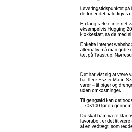
Leveringstidspunktet på P
derfor er det naturligvis 
En lang række internet v
eksempelvis Hugging 2020
klokkeslæt, så de med sikk
Enkelte internet webshop
alternativ må man gribe 
tæt på Taastrup, Nørresun
Det har vist sig at være v
har flere Eszter Marie S
varer – til piger og dre
uden omkostninger.
Til gengæld kan det trods
– 70×100 før du gennemfø
Du skal bare være klar ov
favorabel, er det tit væ
af en vedtægt, som redder