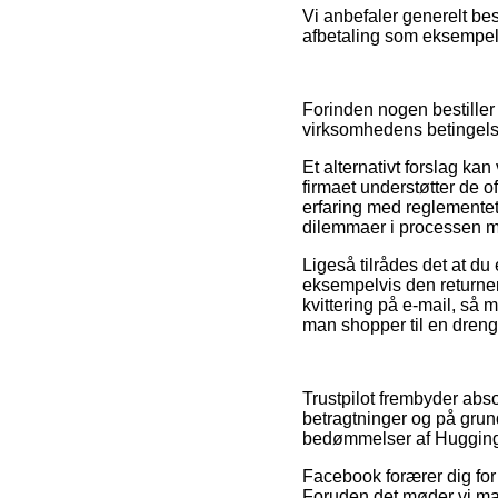
Vi anbefaler generelt bes
afbetaling som eksempelvi
Forinden nogen bestiller
virksomhedens betingels
Et alternativt forslag ka
firmaet understøtter de 
erfaring med reglementet 
dilemmaer i processen m
Ligeså tilrådes det at d
eksempelvis den returneri
kvittering på e-mail, så
man shopper til en dreng 
Trustpilot frembyder abs
betragtninger og på grun
bedømmelser af Hugging 
Facebook forærer dig for ø
Foruden det møder vi man