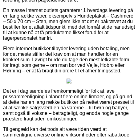
En masse internet outlets garanterer 1 hverdags levering på
en lang række varer, eksempelvis Hundeplakat – Cashmere
– 50 x 70 cm – Sten, men glem ikke at det er påkrævet at du
bestiller før et aftalt tidspunkt, med det formål at de har udsigt
til at kunne nå at få produkterne fikset forud for at
lagerpersonalet har fri.
Flere internet butikker tilbyder levering uden betaling, men
for det meste stiller det krav om at man handler for en
konkret sum. I øvrigt burde du tage den mest letkøbte form
for fragt, som gerne – om man bor ved Vejle, Hobro eller
Hørning – er at få bragt din ordre til et afhentningssted.
Det er i dag særdeles fremkommeligt for folk at lave
prissammenligning i blandt flere online firmaer, og på grund
af dette har en lang række butikker på nettet været presset til
at at sænke salgsværdien på varerne – til børn og babyer,
samt også til voksne – betragteligt, og endda nogle gange
præstere fragt uden omkostninger.
Til gengæld kan det trods alt være tiden værd at
sammenligne diverse online virksomheder efter rabatkoder