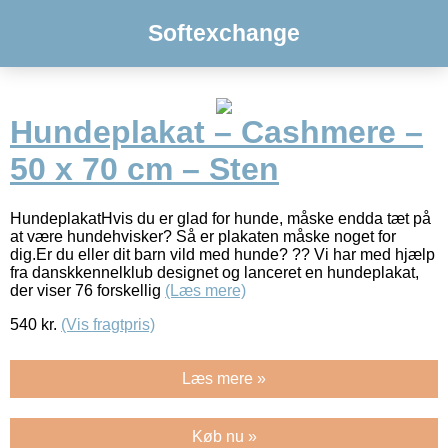
Softexchange
Hundeplakat – Cashmere –
50 x 70 cm – Sten
HundeplakatHvis du er glad for hunde, måske endda tæt på
at være hundehvisker? Så er plakaten måske noget for
dig.Er du eller dit barn vild med hunde? ?? Vi har med hjælp
fra danskkennelklub designet og lanceret en hundeplakat,
der viser 76 forskellig
(Læs mere)
540
kr.
(Vis fragtpris)
Læs mere »
Køb nu »