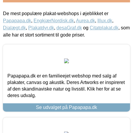
De mest populære plakat-webshops i øjeblikket er
Papapapa.dk
,
EngkjærNordisk.dk
,
Aurea.dk
,
Illux.dk
,
Dialægt.dk
,
Plakatdyr.dk
,
desaGraf.dk
og
Citatplakat.dk
, som
alle har et stort sortiment til gode priser.
Papapapa.dk er en familieejet webshop med salg af
plakater, canvas og akustik. Deres Artworks er inspireret
af den skandinaviske natur og livsstil. Klik her for at se
deres udvalg.
Se udvalget på Papapapa.dk