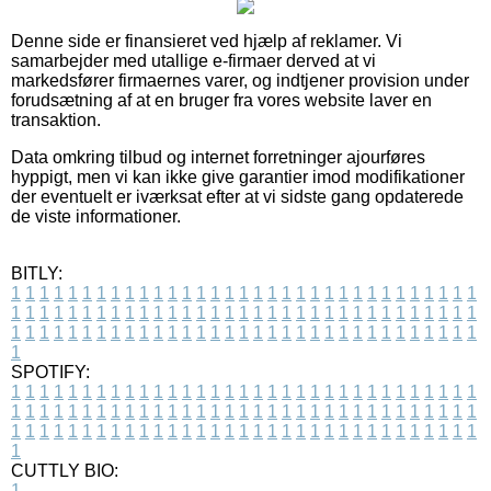
Denne side er finansieret ved hjælp af reklamer. Vi
samarbejder med utallige e-firmaer derved at vi
markedsfører firmaernes varer, og indtjener provision under
forudsætning af at en bruger fra vores website laver en
transaktion.
Data omkring tilbud og internet forretninger ajourføres
hyppigt, men vi kan ikke give garantier imod modifikationer
der eventuelt er iværksat efter at vi sidste gang opdaterede
de viste informationer.
BITLY:
1
1
1
1
1
1
1
1
1
1
1
1
1
1
1
1
1
1
1
1
1
1
1
1
1
1
1
1
1
1
1
1
1
1
1
1
1
1
1
1
1
1
1
1
1
1
1
1
1
1
1
1
1
1
1
1
1
1
1
1
1
1
1
1
1
1
1
1
1
1
1
1
1
1
1
1
1
1
1
1
1
1
1
1
1
1
1
1
1
1
1
1
1
1
1
1
1
1
1
1
SPOTIFY:
1
1
1
1
1
1
1
1
1
1
1
1
1
1
1
1
1
1
1
1
1
1
1
1
1
1
1
1
1
1
1
1
1
1
1
1
1
1
1
1
1
1
1
1
1
1
1
1
1
1
1
1
1
1
1
1
1
1
1
1
1
1
1
1
1
1
1
1
1
1
1
1
1
1
1
1
1
1
1
1
1
1
1
1
1
1
1
1
1
1
1
1
1
1
1
1
1
1
1
1
CUTTLY BIO:
1