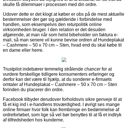
skulle få dilemmaer i processen med din ordre.
Udover dette er det klogt at køber er obs på de mest aktuelle
bestemmelser der gør sig gældende i forbindelse med
handlen, som eksempelvis den returpolitik online
virksomheden bruger. I den relation er det desuden
afgørende, at man når som helst bibeholder sin faktura e-
mail, så man senere vil kunne bevise ordren af Hundeplakat
– Cashmere – 50 x 70 cm – Sten, hvad end du skal købe til
en dame eller herre.
Trustpilot indebærer temmelig strålende chancer for at
vurdere forskellige tidligere konsumenters erfaringer og
derfor kan det være til hjælp, at du sonderer e-firmaets
omtaler af Hundeplakat – Cashmere – 50 x 70 cm – Sten
forinden du placerer din ordre.
Facebook tilbyder derudover forholdsvis sikre genveje til at
få et kig ind i e-handlens troværdighed. I øvrigt ses mange
online firmaer hvor folk kan frembringe en bedømmelse af
ordreforløbet, som lige så vel bør benyttes til at få et indtryk
af tilfredsheden hos kunderne.