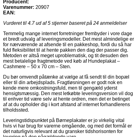
Producent:
Varenummer:
20907
EAN:
Vurderet til
4.7
ud af 5 stjerner baseret på
24
anmeldelser
Temmelig mange internet forretninger frembyder i vore dage
et bredt udvalg af leveringsmodeller. Det mest almindelige er
for nærværende at afsende til en pakkeshop, fordi du så har
fuld fleksibilitet til at hente pakken den dag der passer dig.
Metoden er altså meget uproblematisk, og tit desuden den
mest betalelige fragtmetode ved køb af Hundeplakat –
Cashmere – 50 x 70 cm – Sten.
Du bør omvendt påtænke at vælge at få sendt til din bopæl
eller til din arbejdsplads. Fragtløsningen er godt nok en
kende mere omkostningsfuld, men til gengæld yderst
hensigtsmæssig. Den mest letkøbte leveringsversion vil dog
til enhver tid være selv at hente ordren, men det er betinget
af at du opholder dig i kort afstand af internet forhandlerens
tilholdssted.
Leveringstidspunktet på Børneplakater er jo virkelig vital
hvis vi har brug for varerne omgående, og med det formål er
det naturligvis relevant at du gransker tidshorisonten for
levering på den pågældende vare.