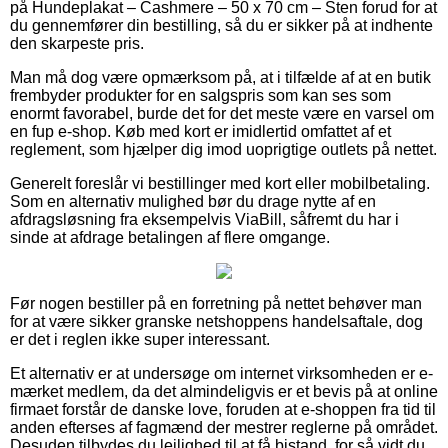
på Hundeplakat – Cashmere – 50 x 70 cm – Sten forud for at
du gennemfører din bestilling, så du er sikker på at indhente
den skarpeste pris.
Man må dog være opmærksom på, at i tilfælde af at en butik
frembyder produkter for en salgspris som kan ses som
enormt favorabel, burde det for det meste være en varsel om
en fup e-shop. Køb med kort er imidlertid omfattet af et
reglement, som hjælper dig imod uoprigtige outlets på nettet.
Generelt foreslår vi bestillinger med kort eller mobilbetaling.
Som en alternativ mulighed bør du drage nytte af en
afdragsløsning fra eksempelvis ViaBill, såfremt du har i
sinde at afdrage betalingen af flere omgange.
Før nogen bestiller på en forretning på nettet behøver man
for at være sikker granske netshoppens handelsaftale, dog
er det i reglen ikke super interessant.
Et alternativ er at undersøge om internet virksomheden er e-
mærket medlem, da det almindeligvis er et bevis på at online
firmaet forstår de danske love, foruden at e-shoppen fra tid til
anden efterses af fagmænd der mestrer reglerne på området.
Desuden tilbydes du lejlighed til at få bistand, for så vidt du