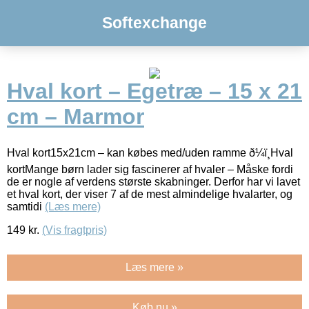
Softexchange
Hval kort – Egetræ – 15 x 21
cm – Marmor
Hval kort15x21cm – kan købes med/uden ramme ð¼ï¸Hval
kortMange børn lader sig fascinerer af hvaler – Måske fordi
de er nogle af verdens største skabninger. Derfor har vi lavet
et hval kort, der viser 7 af de mest almindelige hvalarter, og
samtidi
(Læs mere)
149
kr.
(Vis fragtpris)
Læs mere »
Køb nu »