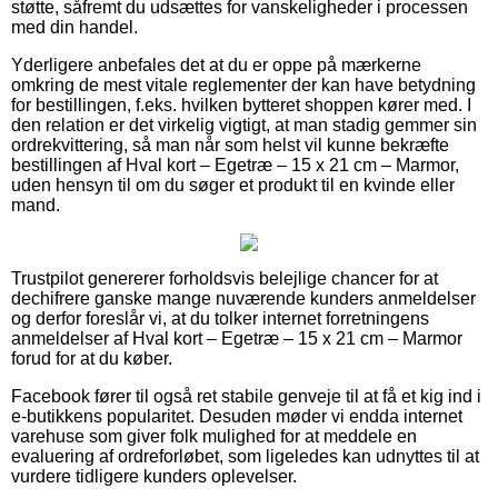
støtte, såfremt du udsættes for vanskeligheder i processen
med din handel.
Yderligere anbefales det at du er oppe på mærkerne
omkring de mest vitale reglementer der kan have betydning
for bestillingen, f.eks. hvilken bytteret shoppen kører med. I
den relation er det virkelig vigtigt, at man stadig gemmer sin
ordrekvittering, så man når som helst vil kunne bekræfte
bestillingen af Hval kort – Egetræ – 15 x 21 cm – Marmor,
uden hensyn til om du søger et produkt til en kvinde eller
mand.
Trustpilot genererer forholdsvis belejlige chancer for at
dechifrere ganske mange nuværende kunders anmeldelser
og derfor foreslår vi, at du tolker internet forretningens
anmeldelser af Hval kort – Egetræ – 15 x 21 cm – Marmor
forud for at du køber.
Facebook fører til også ret stabile genveje til at få et kig ind i
e-butikkens popularitet. Desuden møder vi endda internet
varehuse som giver folk mulighed for at meddele en
evaluering af ordreforløbet, som ligeledes kan udnyttes til at
vurdere tidligere kunders oplevelser.