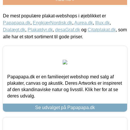
De mest populære plakat-webshops i øjeblikket er
Papapapa.dk
,
EngkjærNordisk.dk
,
Aurea.dk
,
Illux.dk
,
Dialægt.dk
,
Plakatdyr.dk
,
desaGraf.dk
og
Citatplakat.dk
, som
alle har et stort sortiment til gode priser.
Papapapa.dk er en familieejet webshop med salg af
plakater, canvas og akustik. Deres Artworks er inspireret
af den skandinaviske natur og livsstil. Klik her for at se
deres udvalg.
Se udvalget på Papapapa.dk