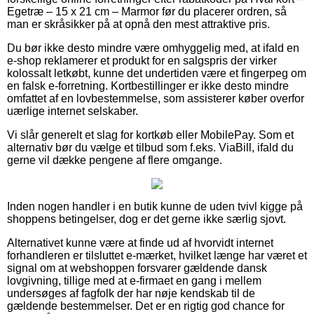
Egetræ – 15 x 21 cm – Marmor før du placerer ordren, så
man er skråsikker på at opnå den mest attraktive pris.
Du bør ikke desto mindre være omhyggelig med, at ifald en
e-shop reklamerer et produkt for en salgspris der virker
kolossalt letkøbt, kunne det undertiden være et fingerpeg om
en falsk e-forretning. Kortbestillinger er ikke desto mindre
omfattet af en lovbestemmelse, som assisterer køber overfor
uærlige internet selskaber.
Vi slår generelt et slag for kortkøb eller MobilePay. Som et
alternativ bør du vælge et tilbud som f.eks. ViaBill, ifald du
gerne vil dække pengene af flere omgange.
Inden nogen handler i en butik kunne de uden tvivl kigge på
shoppens betingelser, dog er det gerne ikke særlig sjovt.
Alternativet kunne være at finde ud af hvorvidt internet
forhandleren er tilsluttet e-mærket, hvilket længe har været et
signal om at webshoppen forsvarer gældende dansk
lovgivning, tillige med at e-firmaet en gang i mellem
undersøges af fagfolk der har nøje kendskab til de
gældende bestemmelser. Det er en rigtig god chance for