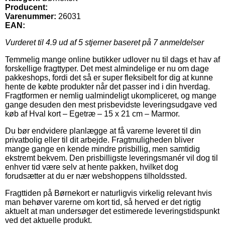
Producent:
Varenummer:
26031
EAN:
Vurderet til
4.9
ud af 5 stjerner baseret på
7
anmeldelser
Temmelig mange online butikker udlover nu til dags et hav af
forskellige fragttyper. Det mest almindelige er nu om dage
pakkeshops, fordi det så er super fleksibelt for dig at kunne
hente de købte produkter når det passer ind i din hverdag.
Fragtformen er nemlig ualmindeligt ukompliceret, og mange
gange desuden den mest prisbevidste leveringsudgave ved
køb af Hval kort – Egetræ – 15 x 21 cm – Marmor.
Du bør endvidere planlægge at få varerne leveret til din
privatbolig eller til dit arbejde. Fragtmuligheden bliver
mange gange en kende mindre prisbillig, men samtidig
ekstremt bekvem. Den prisbilligste leveringsmanér vil dog til
enhver tid være selv at hente pakken, hvilket dog
forudsætter at du er nær webshoppens tilholdssted.
Fragttiden på Børnekort er naturligvis virkelig relevant hvis
man behøver varerne om kort tid, så herved er det rigtig
aktuelt at man undersøger det estimerede leveringstidspunkt
ved det aktuelle produkt.