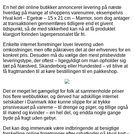
En hel del online butikker annoncerer levering på næste
hverdag på mange af shoppens varenumre, eksempelvis
Hval kort – Egetræ – 15 x 21 cm – Marmor, som dog antager
at transaktionen gennemføres tidligere end et givent
tidspunkt, så de med sikkerhed kan nå at få produktet
klargjort forinden lagerpersonalet får fri.
Enkelte internet forretninger lover levering uden
omkostninger, men ofte påkræves det at der erhverves for en
konkret pris. Desuden må du vælge den mest prisbevidste
leveringstype, der oftest – ligegyldigt om man opholder sig
tæt på Næstved, Skanderborg eller Hundested – vil blive at
få fragtmanden til at køre bestillingen til en pakkeshop.
Det er meget let gængeligt for folk at sammenholde priser
hos flere webbutikker, og derved har adskillige internet
selskaber i Danmark ikke kunne slippe for at trykke
prisniveauet på varerne – til drenge og piger, og tillige også
til mænd og kvinder – en hel del, og endda nogle gange
byde på fragt uden gebyr.
Det kan dog immervæk være indbringende at besigtige
forskellige online forretninger efter rabatkoder på Hval kort –