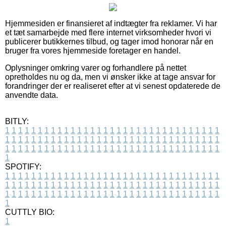
Hjemmesiden er finansieret af indtægter fra reklamer. Vi har
et tæt samarbejde med flere internet virksomheder hvori vi
publicerer butikkernes tilbud, og tager imod honorar når en
bruger fra vores hjemmeside foretager en handel.
Oplysninger omkring varer og forhandlere på nettet
opretholdes nu og da, men vi ønsker ikke at tage ansvar for
forandringer der er realiseret efter at vi senest opdaterede de
anvendte data.
BITLY:
1
1
1
1
1
1
1
1
1
1
1
1
1
1
1
1
1
1
1
1
1
1
1
1
1
1
1
1
1
1
1
1
1
1
1
1
1
1
1
1
1
1
1
1
1
1
1
1
1
1
1
1
1
1
1
1
1
1
1
1
1
1
1
1
1
1
1
1
1
1
1
1
1
1
1
1
1
1
1
1
1
1
1
1
1
1
1
1
1
1
1
1
1
1
1
1
1
1
1
1
SPOTIFY:
1
1
1
1
1
1
1
1
1
1
1
1
1
1
1
1
1
1
1
1
1
1
1
1
1
1
1
1
1
1
1
1
1
1
1
1
1
1
1
1
1
1
1
1
1
1
1
1
1
1
1
1
1
1
1
1
1
1
1
1
1
1
1
1
1
1
1
1
1
1
1
1
1
1
1
1
1
1
1
1
1
1
1
1
1
1
1
1
1
1
1
1
1
1
1
1
1
1
1
1
CUTTLY BIO:
1