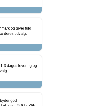
nmark og giver fuld
t se deres udvalg.
 1-3 dages levering og
valg.
ilbyder god
 køb over 249 kr. Klik