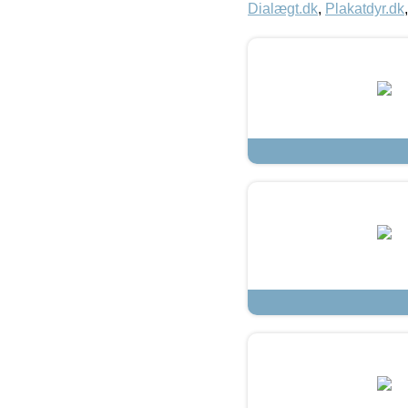
Dialægt.dk
,
Plakatdyr.dk