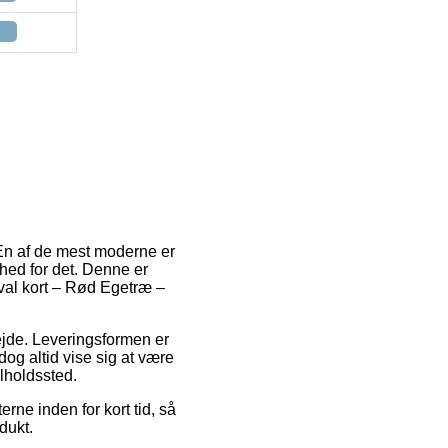
En af de mest moderne er
ghed for det. Denne er
val kort – Rød Egetræ –
bejde. Leveringsformen er
dog altid vise sig at være
lholdssted.
rne inden for kort tid, så
dukt.