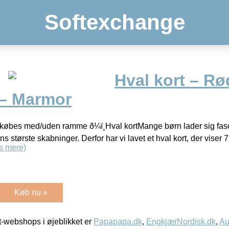
Softexchange
Hval kort – Rø
 – Marmor
øbes med/uden ramme ð¼ï¸Hval kortMange børn lader sig fasc
ns største skabninger. Derfor har vi lavet et hval kort, der viser
s mere)
Køb nu »
-webshops i øjeblikket er
Papapapa.dk
,
EngkjærNordisk.dk
,
Au