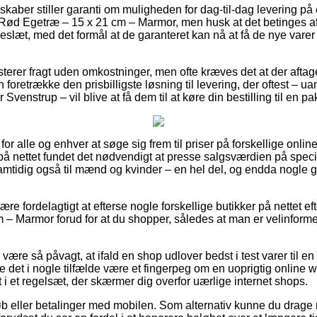
skaber stiller garanti om muligheden for dag-til-dag levering på
Rød Egetræ – 15 x 21 cm – Marmor, men husk at det betinges af
eslæt, med det formål at de garanteret kan nå at få de nye varer 
terer fragt uden omkostninger, men ofte kræves det at der aftage
foretrække den prisbilligste løsning til levering, der oftest – u
Svenstrup – vil blive at få dem til at køre din bestilling til en p
 for alle og enhver at søge sig frem til priser på forskellige onl
på nettet fundet det nødvendigt at presse salgsværdien på specie
 samtidig også til mænd og kvinder – en hel del, og endda nogle
e fordelagtigt at efterse nogle forskellige butikker på nettet eft
 Marmor forud for at du shopper, således at man er velinformere
ære så påvagt, at ifald en shop udlover bedst i test varer til en
de det i nogle tilfælde være et fingerpeg om en uoprigtig onlin
et i et regelsæt, der skærmer dig overfor uærlige internet shops.
køb eller betalinger med mobilen. Som alternativ kunne du drage n