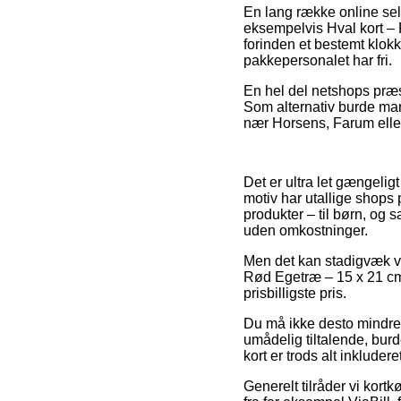
En lang række online sel
eksempelvis Hval kort – 
forinden et bestemt klokk
pakkepersonalet har fri.
En hel del netshops præs
Som alternativ burde man 
nær Horsens, Farum eller 
Det er ultra let gængeligt
motiv har utallige shops 
produkter – til børn, og
uden omkostninger.
Men det kan stadigvæk vær
Rød Egetræ – 15 x 21 cm –
prisbilligste pris.
Du må ikke desto mindre v
umådelig tiltalende, bur
kort er trods alt inkluder
Generelt tilråder vi kort