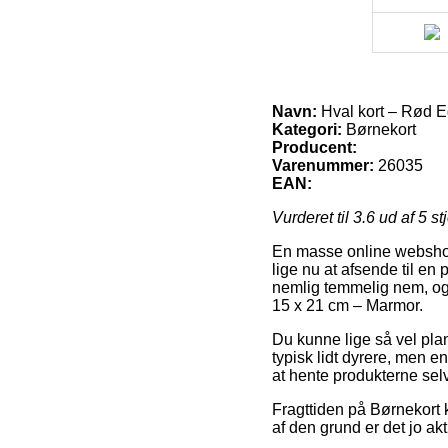
Navn:
Hval kort – Rød E
Kategori:
Børnekort
Producent:
Varenummer:
26035
EAN:
Vurderet til
3.6
ud af 5 st
En masse online webshops
lige nu at afsende til en
nemlig temmelig nem, og 
15 x 21 cm – Marmor.
Du kunne lige så vel plan
typisk lidt dyrere, men e
at hente produkterne selv
Fragttiden på Børnekort k
af den grund er det jo ak