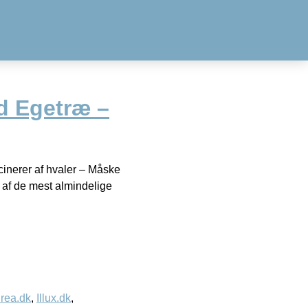
d Egetræ –
inerer af hvaler – Måske
 7 af de mest almindelige
rea.dk
,
Illux.dk
,