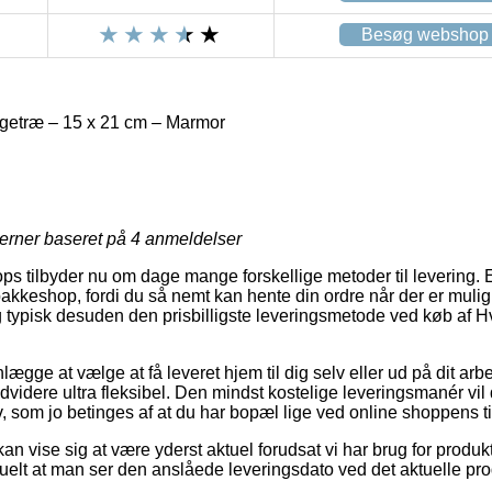
Besøg webshop
getræ – 15 x 21 cm – Marmor
jerner baseret på
4
anmeldelser
 tilbyder nu om dage mange forskellige metoder til levering. 
 pakkeshop, fordi du så nemt kan hente din ordre når der er muli
typisk desuden den prisbilligste leveringsmetode ved køb af H
lægge at vælge at få leveret hjem til dig selv eller ud på dit ar
ndvidere ultra fleksibel. Den mindst kostelige leveringsmanér vil 
, som jo betinges af at du har bopæl lige ved online shoppens ti
an vise sig at være yderst aktuel forudsat vi har brug for produkte
tuelt at man ser den anslåede leveringsdato ved det aktuelle pro