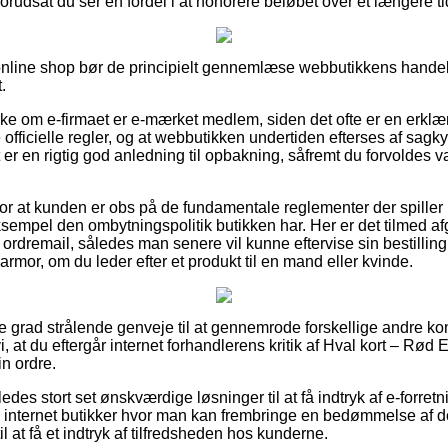
 forudsat du ser en fordel i at honorere beløbet over et længere t
 online shop bør de principielt gennemlæse webbutikkens handel
.
kke om e-firmaet er e-mærket medlem, siden det ofte er en erklær
e officielle regler, og at webbutikken undertiden efterses af sagk
 er en rigtig god anledning til opbakning, såfremt du forvoldes 
for at kunden er obs på de fundamentale reglementer der spiller 
sempel den ombytningspolitik butikken har. Her er det tilmed af
 ordremail, således man senere vil kunne eftervise sin bestilling
mor, om du leder efter et produkt til en mand eller kvinde.
ste grad strålende genveje til at gennemrode forskellige andre k
at du eftergår internet forhandlerens kritik af Hval kort – Rød
n ordre.
des stort set ønskværdige løsninger til at få indtryk af e-forret
e internet butikker hvor man kan frembringe en bedømmelse af 
l at få et indtryk af tilfredsheden hos kunderne.