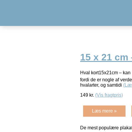
15 x 21 cm
Hval kort15x21cm – kan k
fordi de er nogle af verde
hvalarter, og samtidi
(Læ
149
kr.
(Vis fragtpris)
Læs mere »
De mest populære plakat