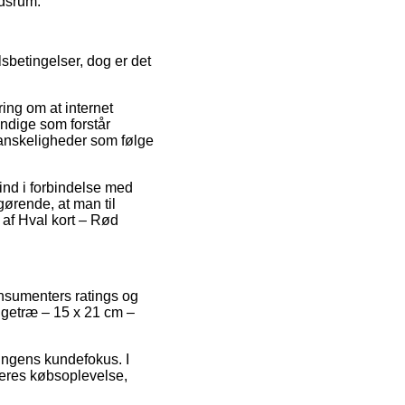
idsrum.
sbetingelser, dog er det
ing om at internet
yndige som forstår
vanskeligheder som følge
ind i forbindelse med
gørende, at man til
 af Hval kort – Rød
onsumenters ratings og
 Egetræ – 15 x 21 cm –
ningens kundefokus. I
deres købsoplevelse,