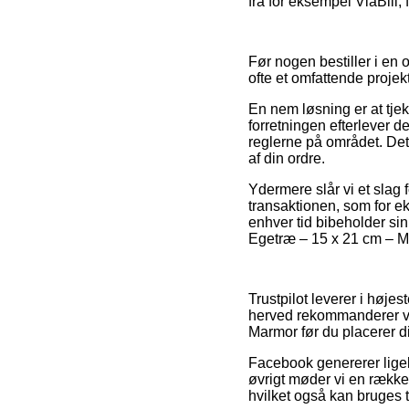
fra for eksempel ViaBill,
Før nogen bestiller i en
ofte et omfattende projekt
En nem løsning er at tje
forretningen efterlever d
reglerne på området. Det
af din ordre.
Ydermere slår vi et slag 
transaktionen, som for ek
enhver tid bibeholder sin
Egetræ – 15 x 21 cm – Mar
Trustpilot leverer i høje
herved rekommanderer vi, 
Marmor før du placerer di
Facebook genererer ligele
øvrigt møder vi en rækk
hvilket også kan bruges ti