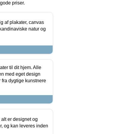
l gode priser.
 af plakater, canvas
skandinaviske natur og
er til dit hjem. Alle
ten med eget design
r fra dygtige kunstnere
 alt er designet og
r, og kan leveres inden