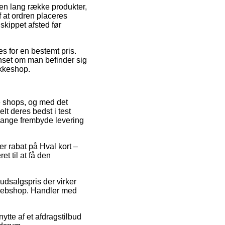
 en lang række produkter,
 at ordren placeres
skippet afsted før
s for en bestemt pris.
anset om man befinder sig
akkeshop.
ine shops, og med det
lt deres bedst i test
 gange frembyde levering
er rabat på Hval kort –
t til at få den
 udsalgspris der virker
e webshop. Handler med
ytte af et afdragstilbud