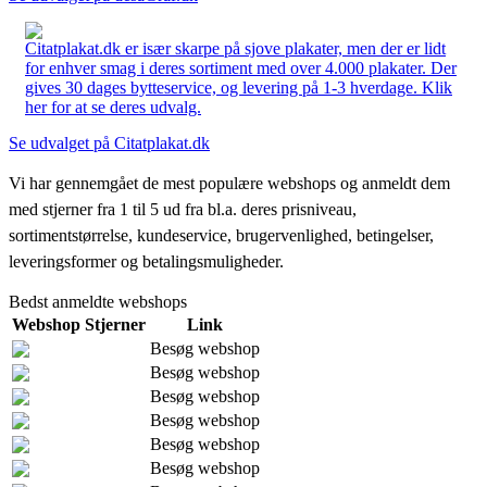
Citatplakat.dk er især skarpe på sjove plakater, men der er lidt
for enhver smag i deres sortiment med over 4.000 plakater. Der
gives 30 dages bytteservice, og levering på 1-3 hverdage. Klik
her for at se deres udvalg.
Se udvalget på Citatplakat.dk
Vi har gennemgået de mest populære webshops og anmeldt dem
med stjerner fra 1 til 5 ud fra bl.a. deres prisniveau,
sortimentstørrelse, kundeservice, brugervenlighed, betingelser,
leveringsformer og betalingsmuligheder.
Bedst anmeldte webshops
Webshop
Stjerner
Link
Besøg webshop
Besøg webshop
Besøg webshop
Besøg webshop
Besøg webshop
Besøg webshop