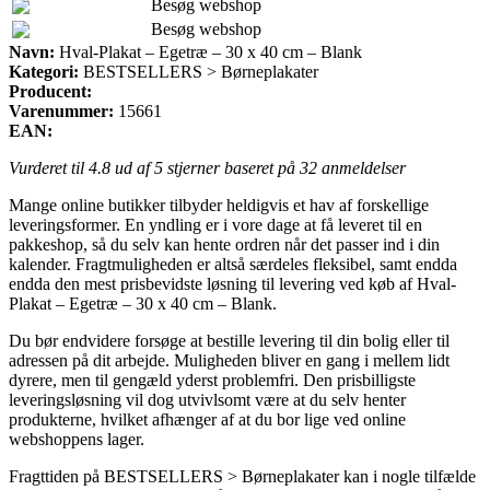
Besøg webshop
Besøg webshop
Navn:
Hval-Plakat – Egetræ – 30 x 40 cm – Blank
Kategori:
BESTSELLERS > Børneplakater
Producent:
Varenummer:
15661
EAN:
Vurderet til
4.8
ud af 5 stjerner baseret på
32
anmeldelser
Mange online butikker tilbyder heldigvis et hav af forskellige
leveringsformer. En yndling er i vore dage at få leveret til en
pakkeshop, så du selv kan hente ordren når det passer ind i din
kalender. Fragtmuligheden er altså særdeles fleksibel, samt endda
endda den mest prisbevidste løsning til levering ved køb af Hval-
Plakat – Egetræ – 30 x 40 cm – Blank.
Du bør endvidere forsøge at bestille levering til din bolig eller til
adressen på dit arbejde. Muligheden bliver en gang i mellem lidt
dyrere, men til gengæld yderst problemfri. Den prisbilligste
leveringsløsning vil dog utvivlsomt være at du selv henter
produkterne, hvilket afhænger af at du bor lige ved online
webshoppens lager.
Fragttiden på BESTSELLERS > Børneplakater kan i nogle tilfælde