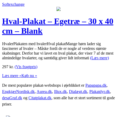
Softexchange
Hval-Plakat – Egetræ – 30 x 40
cm – Blank
HvalerPlakaten med hvalerHval plakatMange børn lader sig
fascinerer af hvaler – Måske fordi de er nogle af verdens største
skabninger. Derfor har vi lavet en hval plakat, der viser 7 af de mest
almindelige hvalarter, og samtidig giver lidt informati
(Læs mere)
297
kr.
(Vis fragtpris)
Læs mere »
Køb nu »
De mest populære plakat-webshops i øjeblikket er
Papapapa.dk
,
EngkjærNordisk.dk
,
Aurea.dk
,
Illux.dk
,
Dialægt.dk
,
Plakatdyr.dk
,
desaGraf.dk
og
Citatplakat.dk
, som alle har et stort sortiment til gode
priser.