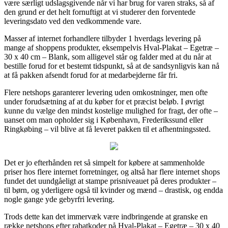
være særligt udslagsgivende når vi har brug for varen straks, så af
den grund er det helt fornuftigt at vi studerer den forventede
leveringsdato ved den vedkommende vare.
Masser af internet forhandlere tilbyder 1 hverdags levering på
mange af shoppens produkter, eksempelvis Hval-Plakat – Egetræ –
30 x 40 cm – Blank, som alligevel står og falder med at du når at
bestille forud for et bestemt tidspunkt, så at de sandsynligvis kan nå
at få pakken afsendt forud for at medarbejderne får fri.
Flere netshops garanterer levering uden omkostninger, men ofte
under forudsætning af at du køber for et præcist beløb. I øvrigt
kunne du vælge den mindst kostelige mulighed for fragt, der ofte –
uanset om man opholder sig i København, Frederikssund eller
Ringkøbing – vil blive at få leveret pakken til et afhentningssted.
Det er jo efterhånden ret så simpelt for købere at sammenholde
priser hos flere internet forretninger, og altså har flere internet shops
fundet det uundgåeligt at stampe prisniveauet på deres produkter –
til børn, og yderligere også til kvinder og mænd – drastisk, og endda
nogle gange yde gebyrfri levering.
Trods dette kan det immervæk være indbringende at granske en
række netshops efter rabatkoder på Hval-Plakat – Egetræ – 30 x 40