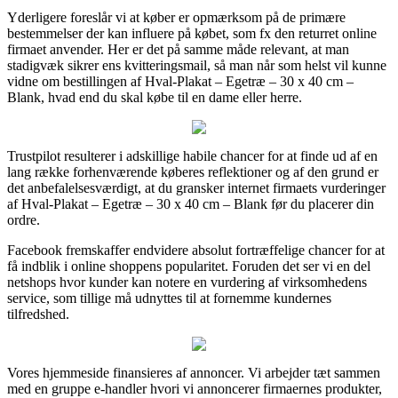
Yderligere foreslår vi at køber er opmærksom på de primære
bestemmelser der kan influere på købet, som fx den returret online
firmaet anvender. Her er det på samme måde relevant, at man
stadigvæk sikrer ens kvitteringsmail, så man når som helst vil kunne
vidne om bestillingen af Hval-Plakat – Egetræ – 30 x 40 cm –
Blank, hvad end du skal købe til en dame eller herre.
Trustpilot resulterer i adskillige habile chancer for at finde ud af en
lang række forhenværende køberes reflektioner og af den grund er
det anbefalelsesværdigt, at du gransker internet firmaets vurderinger
af Hval-Plakat – Egetræ – 30 x 40 cm – Blank før du placerer din
ordre.
Facebook fremskaffer endvidere absolut fortræffelige chancer for at
få indblik i online shoppens popularitet. Foruden det ser vi en del
netshops hvor kunder kan notere en vurdering af virksomhedens
service, som tillige må udnyttes til at fornemme kundernes
tilfredshed.
Vores hjemmeside finansieres af annoncer. Vi arbejder tæt sammen
med en gruppe e-handler hvori vi annoncerer firmaernes produkter,