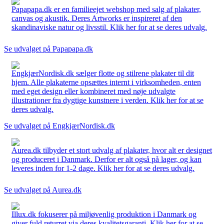
Papapapa.dk er en familieejet webshop med salg af plakater,
canvas og akustik. Deres Artworks er inspireret af den
skandinaviske natur og livsstil. Klik her for at se deres udvalg.
Se udvalget på Papapapa.dk
EngkjærNordisk.dk sælger flotte og stilrene plakater til dit
hjem. Alle plakaterne opsættes internt i virksomheden, enten
med eget design eller kombineret med nøje udvalgte
illustrationer fra dygtige kunstnere i verden. Klik her for at se
deres udvalg.
Se udvalget på EngkjærNordisk.dk
Aurea.dk tilbyder et stort udvalg af plakater, hvor alt er designet
og produceret i Danmark. Derfor er alt også på lager, og kan
leveres inden for 1-2 dage. Klik her for at se deres udvalg.
Se udvalget på Aurea.dk
Illux.dk fokuserer på miljøvenlig produktion i Danmark og
giver fuld returret via deres kvalitetsgaranti. Klik her for at se