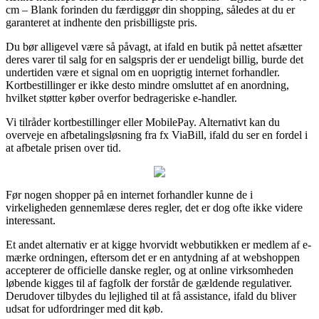
cm – Blank forinden du færdiggør din shopping, således at du er
garanteret at indhente den prisbilligste pris.
Du bør alligevel være så påvagt, at ifald en butik på nettet afsætter
deres varer til salg for en salgspris der er uendeligt billig, burde det
undertiden være et signal om en uoprigtig internet forhandler.
Kortbestillinger er ikke desto mindre omsluttet af en anordning,
hvilket støtter køber overfor bedrageriske e-handler.
Vi tilråder kortbestillinger eller MobilePay. Alternativt kan du
overveje en afbetalingsløsning fra fx ViaBill, ifald du ser en fordel i
at afbetale prisen over tid.
Før nogen shopper på en internet forhandler kunne de i
virkeligheden gennemlæse deres regler, det er dog ofte ikke videre
interessant.
Et andet alternativ er at kigge hvorvidt webbutikken er medlem af e-
mærke ordningen, eftersom det er en antydning af at webshoppen
accepterer de officielle danske regler, og at online virksomheden
løbende kigges til af fagfolk der forstår de gældende regulativer.
Derudover tilbydes du lejlighed til at få assistance, ifald du bliver
udsat for udfordringer med dit køb.