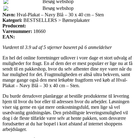
Besøg webshop
Besøg webshop
Navn:
Hval-Plakat – Navy Blå – 30 x 40 cm – Sten
Kategori:
BESTSELLERS > Børneplakater
Producent:
Varenummer:
18660
EAN:
Vurderet til
3.9
ud af 5 stjerner baseret på
6
anmeldelser
En hel del online forretninger udlover i vore dage et stort udvalg af
muligheder for fragt. En af dem der er mest populær er lige nu at få
sendt til en pakkeshop, hvor du selv afhenter dine nye varer når du
har mulighed for det. Fragtmuligheden er altså ultra bekvem, samt
mange gange også den mest letkøbte fragtform ved køb af Hval-
Plakat – Navy Blå – 30 x 40 cm – Sten.
Du burde derudover planlægge at bestille produkterne til levering
hjem til hvor du bor eller til adressen hvor du arbejder. Løsningen
viser sig gerne en sjat mere omkostningsfuld, men lige så vel
usædvanlig gnidningsløs. Den prisbilligste leveringsmulighed vil
dog i de fleste tilfælde være selv at hente pakken, som desværre
forudsætter at du har bopæl i kort afstand af internet shoppens
arbejdslager.