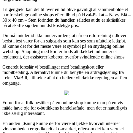
Til gengæld kan det til hver en tid blive gavnligt at sammenholde et
par forskellige online shops efter tilbud på Hval-Plakat – Navy Blå –
30 x 40 cm – Sten forinden du handler, således at du er skråsikker
på at skaffe sig den mindst kostelige pris.
Du må imidlertid ikke undervurdere, at når en e-forretning udlover
bedst i test varer for en salgspris som kan ses som ufattelig letkøbt,
så kunne det for det meste være et symbol på en snydagtig online
webshop. Shopping med kort er trods alt dækket ind under et
reglement, der assisterer køberen overfor svindlende online shops.
Generelt foreslår vi bestillinger med betalingskort eller
mobilbetaling. Alternativt kunne du benytte en afdragsløsning fra
f.eks. ViaBill, i tilfælde af at du hellere vil dække regningen af flere
omgange.
Forud for at folk bestiller på en online shop kunne man på en vis
måde have øje for e-butikkens handelsaftale, men det er naturligvis
ikke særlig interessant.
En anden løsning kunne derfor være at tjekke hvorvidt internet
virksomheden er godkendt af e-mærket, eftersom det kan være et