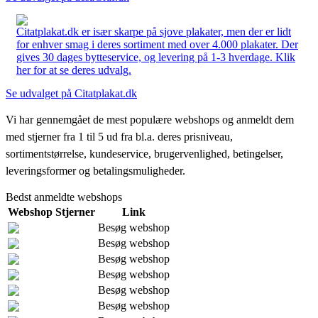
Citatplakat.dk er især skarpe på sjove plakater, men der er lidt
for enhver smag i deres sortiment med over 4.000 plakater. Der
gives 30 dages bytteservice, og levering på 1-3 hverdage. Klik
her for at se deres udvalg.
Se udvalget på Citatplakat.dk
Vi har gennemgået de mest populære webshops og anmeldt dem
med stjerner fra 1 til 5 ud fra bl.a. deres prisniveau,
sortimentstørrelse, kundeservice, brugervenlighed, betingelser,
leveringsformer og betalingsmuligheder.
Bedst anmeldte webshops
Webshop
Stjerner
Link
Besøg webshop
Besøg webshop
Besøg webshop
Besøg webshop
Besøg webshop
Besøg webshop