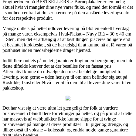
Fragtperioden på BESTSELLERS > Børneplakater er temmelig
aktuel hvis vi mangler dine nye varer fluks, og med det formål er det
i sandhed centralt at du ser nærmere på den anslåede leveringsdato
for det respektive produkt.
Mange outlets på nettet udlover levering på blot en enkelt hverdag
på mange varer, eksempelvis Hval-Plakat – Navy Blå – 30 x 40 cm
– Sten, men det er afhængig af at bestillingen placeres tidligere end
et besluttet klokkeslæt, så de har udsigt til at kunne nå at få varen på
posthuset inden medarbejderne drager hjemad.
Indtil flere outlets på nettet garanterer fragt uden beregning, men i de
fleste tilfælde kræver det at der bestilles for en fastsat pris.
Alternativt kunne du udvælge den mest betalelige mulighed for
levering, som gerne – uden hensyn til om man befinder sig tæt på
Roskilde, Ikast eller Nivå – er at få dem til at levere dine varer til en
pakkeshop.
Det har vist sig at være ultra let gængeligt for folk at vurdere
prisniveauet i blandt flere forretninger på nettet, og på grund af dette
har massevis af webbutikker ikke kunne slippe for at tvinge
prisniveauet på mange af deres produkter – til piger og drenge, og
tillige også til voksne – kolossalt, og endda nogle gange garantere
fragt uden betaling.