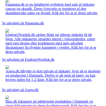
Papapapa.dk er en familieejet webshop med salg af plakater,
canvas og akustik. Deres Artworks er inspireret af den
skandinaviske natur og livsstil. Klik her for at se deres udvalg.
Se udvalget på Papapapa.dk
EngkjærNordisk.dk sælger flotte og stilrene plakater til dit
hjem. Alle plakaterne opsættes internt i virksomheden, enten
med eget design eller kombineret med nøje udvalgte
illustrationer fra dygtige kunstnere i verden. Klik her for at se
deres udvalg.
Se udvalget på EngkjærNordisk.dk
Aurea.dk tilbyder et stort udvalg af plakater, hvor alt er designet
og produceret i Danmark. Derfor er alt også på lager, og kan
leveres inden for 1-2 dage. Klik her for at se deres udvalg.
Se udvalget på Aurea.dk
Illux.dk fokuserer på miljøvenlig produktion i Danmark og
giver fuld returret via deres kvalitetsgaranti. Klik her for at se