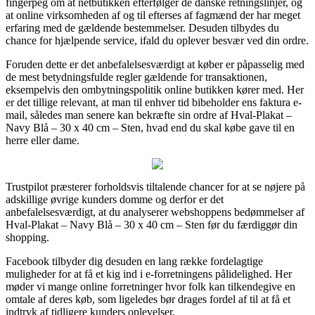
fingerpeg om at netbutikken efterfølger de danske retningslinjer, og
at online virksomheden af og til efterses af fagmænd der har meget
erfaring med de gældende bestemmelser. Desuden tilbydes du
chance for hjælpende service, ifald du oplever besvær ved din ordre.
Foruden dette er det anbefalelsesværdigt at køber er påpasselig med
de mest betydningsfulde regler gældende for transaktionen,
eksempelvis den ombytningspolitik online butikken kører med. Her
er det tillige relevant, at man til enhver tid bibeholder ens faktura e-
mail, således man senere kan bekræfte sin ordre af Hval-Plakat –
Navy Blå – 30 x 40 cm – Sten, hvad end du skal købe gave til en
herre eller dame.
Trustpilot præsterer forholdsvis tiltalende chancer for at se nøjere på
adskillige øvrige kunders domme og derfor er det
anbefalelsesværdigt, at du analyserer webshoppens bedømmelser af
Hval-Plakat – Navy Blå – 30 x 40 cm – Sten før du færdiggør din
shopping.
Facebook tilbyder dig desuden en lang række fordelagtige
muligheder for at få et kig ind i e-forretningens pålidelighed. Her
møder vi mange online forretninger hvor folk kan tilkendegive en
omtale af deres køb, som ligeledes bør drages fordel af til at få et
indtryk af tidligere kunders oplevelser.