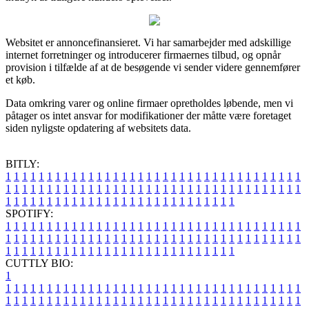
Websitet er annoncefinansieret. Vi har samarbejder med adskillige
internet forretninger og introducerer firmaernes tilbud, og opnår
provision i tilfælde af at de besøgende vi sender videre gennemfører
et køb.
Data omkring varer og online firmaer opretholdes løbende, men vi
påtager os intet ansvar for modifikationer der måtte være foretaget
siden nyligste opdatering af websitets data.
BITLY:
1
1
1
1
1
1
1
1
1
1
1
1
1
1
1
1
1
1
1
1
1
1
1
1
1
1
1
1
1
1
1
1
1
1
1
1
1
1
1
1
1
1
1
1
1
1
1
1
1
1
1
1
1
1
1
1
1
1
1
1
1
1
1
1
1
1
1
1
1
1
1
1
1
1
1
1
1
1
1
1
1
1
1
1
1
1
1
1
1
1
1
1
1
1
1
1
1
1
1
1
SPOTIFY:
1
1
1
1
1
1
1
1
1
1
1
1
1
1
1
1
1
1
1
1
1
1
1
1
1
1
1
1
1
1
1
1
1
1
1
1
1
1
1
1
1
1
1
1
1
1
1
1
1
1
1
1
1
1
1
1
1
1
1
1
1
1
1
1
1
1
1
1
1
1
1
1
1
1
1
1
1
1
1
1
1
1
1
1
1
1
1
1
1
1
1
1
1
1
1
1
1
1
1
1
CUTTLY BIO:
1
1
1
1
1
1
1
1
1
1
1
1
1
1
1
1
1
1
1
1
1
1
1
1
1
1
1
1
1
1
1
1
1
1
1
1
1
1
1
1
1
1
1
1
1
1
1
1
1
1
1
1
1
1
1
1
1
1
1
1
1
1
1
1
1
1
1
1
1
1
1
1
1