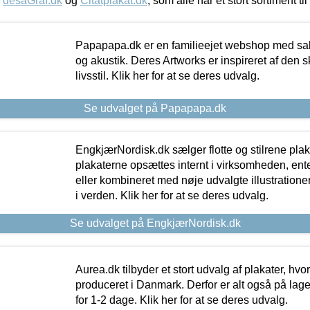
,
desaGraf.dk
og
Citatplakat.dk
, som alle har et stort sortiment ti
Papapapa.dk er en familieejet webshop med salg
og akustik. Deres Artworks er inspireret af den 
livsstil. Klik her for at se deres udvalg.
Se udvalget på Papapapa.dk
EngkjærNordisk.dk sælger flotte og stilrene plakat
plakaterne opsættes internt i virksomheden, en
eller kombineret med nøje udvalgte illustratione
i verden. Klik her for at se deres udvalg.
Se udvalget på EngkjærNordisk.dk
Aurea.dk tilbyder et stort udvalg af plakater, hvor
produceret i Danmark. Derfor er alt også på lage
for 1-2 dage. Klik her for at se deres udvalg.