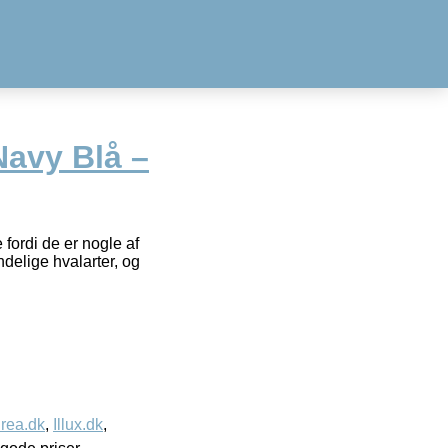
Navy Blå –
fordi de er nogle af
ndelige hvalarter, og
rea.dk
,
Illux.dk
,