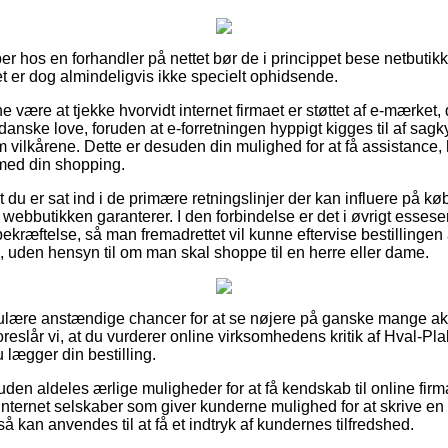
er hos en forhandler på nettet bør de i princippet bese netbutik
et er dog almindeligvis ikke specielt ophidsende.
ne være at tjekke hvorvidt internet firmaet er støttet af e-mærket,
danske love, foruden at e-forretningen hyppigt kigges til af sag
lkårene. Dette er desuden din mulighed for at få assistance, 
 med din shopping.
at du er sat ind i de primære retningslinjer der kan influere på k
ebbutikken garanterer. I den forbindelse er det i øvrigt essese
ekræftelse, så man fremadrettet vil kunne eftervise bestillingen
, uden hensyn til om man skal shoppe til en herre eller dame.
egulære anstændige chancer for at se nøjere på ganske mange a
eslår vi, at du vurderer online virksomhedens kritik af Hval-Pl
u lægger din bestilling.
en aldeles ærlige muligheder for at få kendskab til online firm
 internet selskaber som giver kunderne mulighed for at skrive 
kan anvendes til at få et indtryk af kundernes tilfredshed.