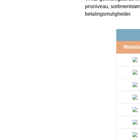
prisniveau, sortimentstø
betalingsmuligheder.
Websh