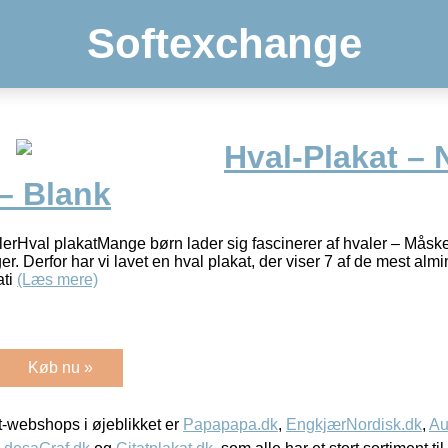
Softexchange
Hval-Plakat – 
– Blank
rHval plakatMange børn lader sig fascinerer af hvaler – Måske 
r. Derfor har vi lavet en hval plakat, der viser 7 af de mest almi
ati
(Læs mere)
Køb nu »
-webshops i øjeblikket er
Papapapa.dk
,
EngkjærNordisk.dk
,
Au