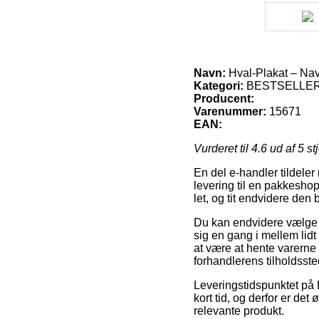
Navn:
Hval-Plakat – Nav
Kategori:
BESTSELLERS
Producent:
Varenummer:
15671
EAN:
Vurderet til
4.6
ud af 5 st
En del e-handler tildele
levering til en pakkeshop
let, og tit endvidere den
Du kan endvidere vælge at
sig en gang i mellem lidt 
at være at hente varerne s
forhandlerens tilholdsste
Leveringstidspunktet på
kort tid, og derfor er det
relevante produkt.