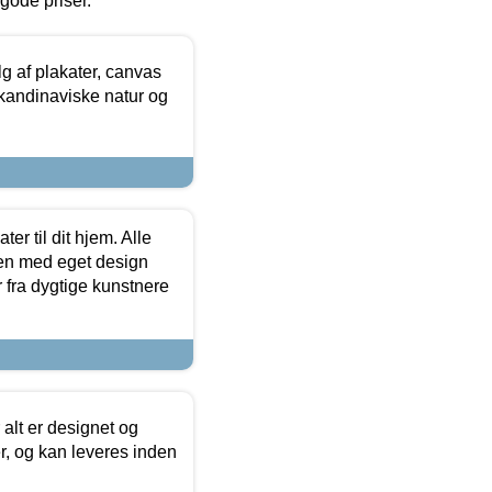
l gode priser.
 af plakater, canvas
skandinaviske natur og
er til dit hjem. Alle
ten med eget design
r fra dygtige kunstnere
 alt er designet og
r, og kan leveres inden