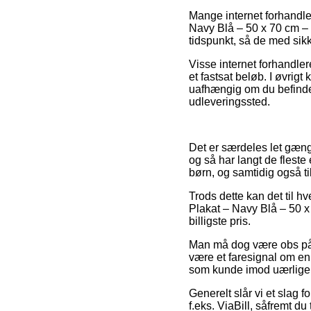
Mange internet forhandle
Navy Blå – 50 x 70 cm – 
tidspunkt, så de med sikk
Visse internet forhandler
et fastsat beløb. I øvrig
uafhængig om du befinder s
udleveringssted.
Det er særdeles let gænge
og så har langt de fleste
børn, og samtidig også ti
Trods dette kan det til hv
Plakat – Navy Blå – 50 x
billigste pris.
Man må dog være obs på, a
være et faresignal om en 
som kunde imod uærlige 
Generelt slår vi et slag 
f.eks. ViaBill, såfremt du