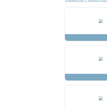
Dialægt.dk
,
Plakatdyr.dk