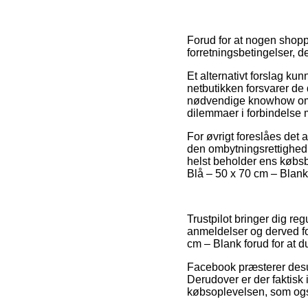
Forud for at nogen shopp
forretningsbetingelser, d
Et alternativt forslag kun
netbutikken forsvarer de 
nødvendige knowhow om vi
dilemmaer i forbindelse
For øvrigt foreslåes det 
den ombytningsrettighed w
helst beholder ens købsb
Blå – 50 x 70 cm – Blank
Trustpilot bringer dig r
anmeldelser og derved for
cm – Blank forud for at d
Facebook præsterer desud
Derudover er der faktisk
købsoplevelsen, som også 