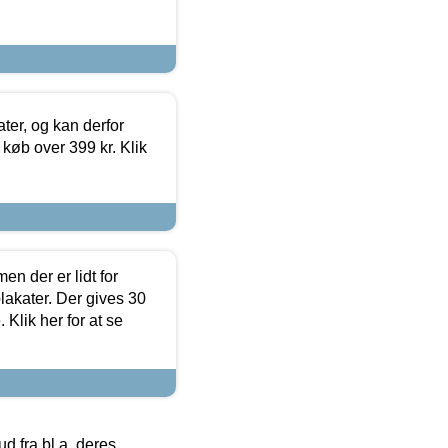
ter, og kan derfor
d køb over 399 kr. Klik
en der er lidt for
lakater. Der gives 30
Klik her for at se
 fra bl.a. deres