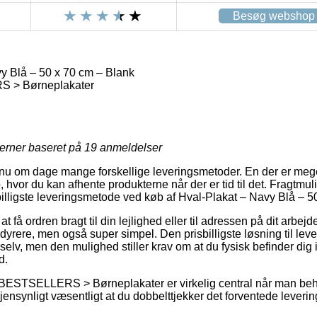
Besøg webshop
y Blå – 50 x 70 cm – Blank
 > Børneplakater
jerner baseret på
19
anmeldelser
r nu om dage mange forskellige leveringsmetoder. En der er mege
, hvor du kan afhente produkterne når der er tid til det. Fragtmul
 billigste leveringsmetode ved køb af Hval-Plakat – Navy Blå – 5
 få ordren bragt til din lejlighed eller til adressen på dit arbej
dyrere, men også super simpel. Den prisbilligste løsning til lever
elv, men den mulighed stiller krav om at du fysisk befinder dig i 
d.
 BESTSELLERS > Børneplakater er virkelig central når man beh
 øjensynligt væsentligt at du dobbelttjekker det forventede leverin