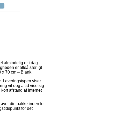
t almindelig er i dag
igheden er altså særligt
0 x 70 cm – Blank.
de. Leveringstypen viser
ing vil dog altid vise sig
kort afstand af internet
øver din pakke inden for
gstidspunkt for det