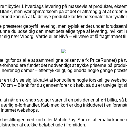
re tilbyder 1 hverdags levering på massevis af produkter, ekse
Blank, men vær opmærksom på at det er afhængig af at orden rea
erhed kan nå at få dit nye produkt klar før personalet har fyrafte
e præsterer gebyrfri levering, men typisk er det under forudsætn
t kunne du udse dig den mest betalelige type af levering, hvilket i
ig nær Viborg, Varde eller Nivå – vil være at få fragtfirmaet til 
ligt for os alle at sammenligne priser (via fx PriceRunner) på tv
 e-forhandlere fundet det nødvendigt at trykke priserne på produk
l herrer og damer – eftertrykkeligt, og endda nogle gange præster
er en tid vise sig lukrativt at kontrollere nogle forskellige websh
 70 cm – Blank før du gennemfører dit køb, så du er usvigeligt 
t når en e-shop sælger varer til en pris der er uhørt billig, så 
uærlig e-forhandler. Køb med kort er dog inkluderet i en foransta
internet webshops.
for bestillinger med kort eller MobilePay. Som et alternativ kunne
 tilstræber at dække beløbet ude i fremtiden.