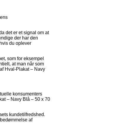
kens
 da det er et signal om at
kyndige der har den
hvis du oplever
øbet, som for eksempel
ntielt, at man når som
 af Hval-Plakat – Navy
ktuelle konsumenters
akat – Navy Blå – 50 x 70
aets kundetilfredshed.
en bedømmelse af