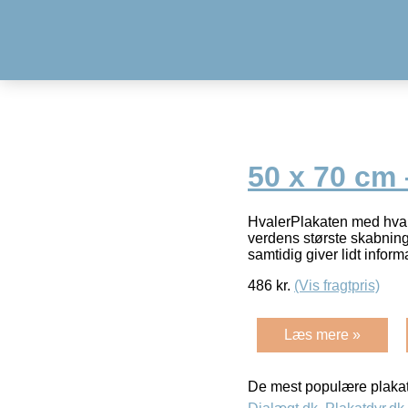
50 x 70 cm 
HvalerPlakaten med hvale
verdens største skabninge
samtidig giver lidt inform
486
kr.
(Vis fragtpris)
Læs mere »
De mest populære plakat