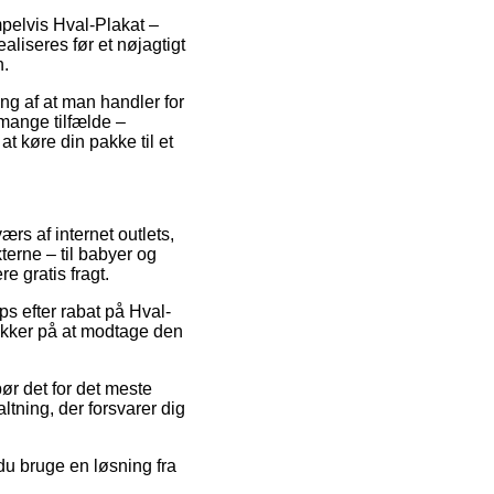
mpelvis Hval-Plakat –
liseres før et nøjagtigt
n.
ing af at man handler for
 mange tilfælde –
at køre din pakke til et
ærs af internet outlets,
terne – til babyer og
e gratis fragt.
ops efter rabat på Hval-
sikker på at modtage den
bør det for det meste
ltning, der forsvarer dig
 du bruge en løsning fra